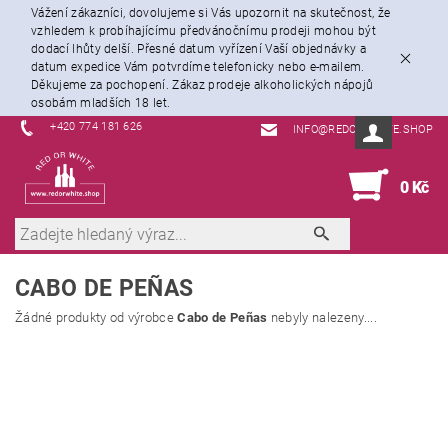
Vážení zákazníci, dovolujeme si Vás upozornit na skutečnost, že
vzhledem k probíhajícímu předvánočnímu prodeji mohou být
dodací lhůty delší. Přesné datum vyřízení Vaší objednávky a
datum expedice Vám potvrdíme telefonicky nebo e-mailem.
Děkujeme za pochopení. Zákaz prodeje alkoholických nápojů
osobám mladších 18 let.
+420 774 181 626
INFO@REDORWHITE.SHOP
0
0 Kč
CABO DE PEÑAS
Žádné produkty od výrobce
Cabo de Peñas
nebyly nalezeny....