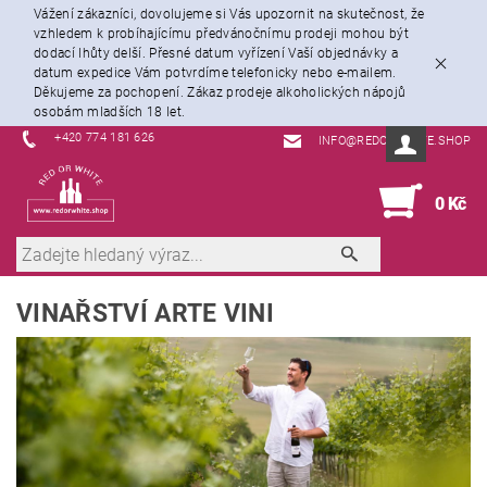
Vážení zákazníci, dovolujeme si Vás upozornit na skutečnost, že
vzhledem k probíhajícímu předvánočnímu prodeji mohou být
dodací lhůty delší. Přesné datum vyřízení Vaší objednávky a
datum expedice Vám potvrdíme telefonicky nebo e-mailem.
Děkujeme za pochopení. Zákaz prodeje alkoholických nápojů
osobám mladších 18 let.
+420 774 181 626
INFO@REDORWHITE.SHOP
0
0 Kč
VINAŘSTVÍ ARTE VINI