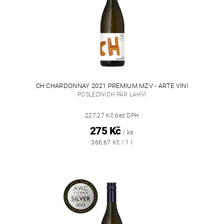
CH CHARDONNAY 2021 PREMIUM MZV - ARTE VINI
POSLEDNÍCH PÁR LAHVÍ
227,27 Kč bez DPH
275 Kč
/ ks
366,67 Kč / 1 l