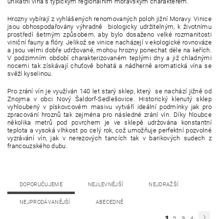
unikátní vína s typickým regionálním moravským charakterem.
Hrozny vybírají z vyhlášených renomovaných poloh jižní Moravy. Vinice
jsou obhospodařovány výhradně biologicky udržitelným, k životnímu
prostředí šetrným způsobem, aby bylo dosaženo velké rozmanitosti
viniční fauny a flóry. Jelikož se vinice nacházejí v ekologické rovnováze
a jsou velmi dobře udržované, mohou hrozny ponechat déle na keřích.
V podzimním období charakterizovaném teplými dny a již chladnými
nocemi tak získávají chuťově bohatá a nádherně aromatická vína se
svěží kyselinou.
Pro zrání vín je využíván 140 let starý sklep, který se nachází jižně od
Znojma v obci Nový Šaldorf-Sedlešovice. Historický klenutý sklep
vyhloubený v pískovcovém masivu vytváří ideální podmínky jak pro
zpracování hroznů tak zejména pro následné zrání vín. Díky hloubce
několika metrů pod povrchem je ve sklepě udržována konstantní
teplota a vysoká vlhkost po celý rok, což umožňuje perfektní pozvolné
vyzrávání vín, jak v nerezových tancích tak v barikových sudech z
francouzského dubu.
DOPORUČUJEME
NEJLEVNĚJŠÍ
NEJDRAŽŠÍ
NEJPRODÁVANĚJŠÍ
ABECEDNĚ
1