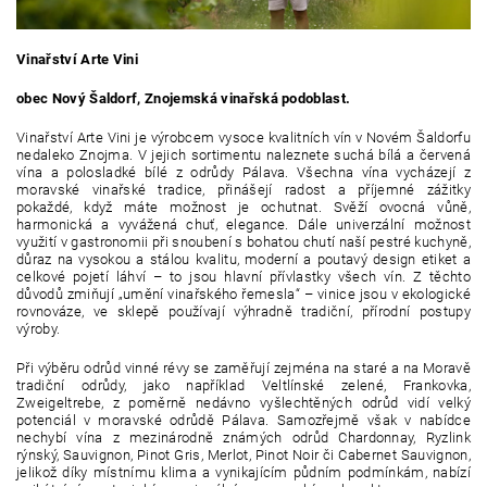
Vinařství Arte Vini
obec Nový Šaldorf, Znojemská vinařská podoblast.
Vinařství Arte Vini je výrobcem vysoce kvalitních vín v Novém Šaldorfu
nedaleko Znojma. V jejich sortimentu naleznete suchá bílá a červená
vína a polosladké bílé z odrůdy Pálava. Všechna vína vycházejí z
moravské vinařské tradice, přinášejí radost a příjemné zážitky
pokaždé, když máte možnost je ochutnat. Svěží ovocná vůně,
harmonická a vyvážená chuť, elegance. Dále univerzální možnost
využití v gastronomii při snoubení s bohatou chutí naší pestré kuchyně,
důraz na vysokou a stálou kvalitu, moderní a poutavý design etiket a
celkové pojetí láhví – to jsou hlavní přívlastky všech vín. Z těchto
důvodů zmiňují „umění vinařského řemesla“ – vinice jsou v ekologické
rovnováze, ve sklepě používají výhradně tradiční, přírodní postupy
výroby.
Při výběru odrůd vinné révy se zaměřují zejména na staré a na Moravě
tradiční odrůdy, jako například Veltlínské zelené, Frankovka,
Zweigeltrebe, z poměrně nedávno vyšlechtěných odrůd vidí velký
potenciál v moravské odrůdě Pálava. Samozřejmě však v nabídce
nechybí vína z mezinárodně známých odrůd Chardonnay, Ryzlink
rýnský, Sauvignon, Pinot Gris, Merlot, Pinot Noir či Cabernet Sauvignon,
jelikož díky místnímu klima a vynikajícím půdním podmínkám, nabízí