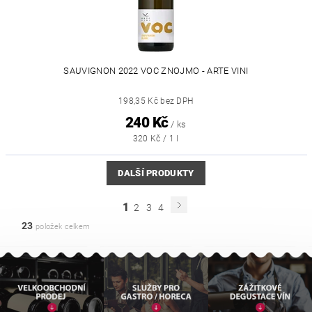
SAUVIGNON 2022 VOC ZNOJMO - ARTE VINI
198,35 Kč bez DPH
240 Kč
/ ks
320 Kč / 1 l
DALŠÍ PRODUKTY
1
2
3
4
23
položek celkem