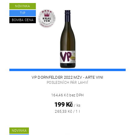
NOVINKA
TIP
BOMBA CENA
VP DORNFELDER 2022 MZV - ARTE VINI
POSLEDNÍCH PÁR LAHVÍ
164,46 Kč bez DPH
199 Kč
/ ks
265,33 Kč / 1 l
NOVINKA