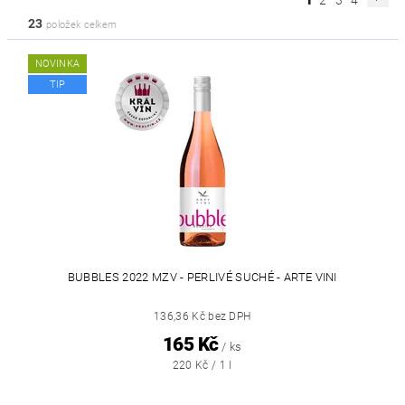
2
3
4
23
položek celkem
NOVINKA
TIP
BUBBLES 2022 MZV - PERLIVÉ SUCHÉ - ARTE VINI
136,36 Kč bez DPH
165 Kč
/ ks
220 Kč / 1 l