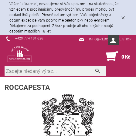
Vážení zákazníci, dovolujeme si Vás upozornit na skutečnost, že
vzhledem k probíhajícímu předvánočnímu prodeji mohou být
dodací lhůty delší. Přesné datum vyřízení Vaší objednávky a
datum expedice Vám potvrdíme telefonicky nebo e-mailem.
Děkujeme za pochopení. Zákaz prodeje alkoholických nápojů
osobám mladších 18 let.
+420 774 181 626
INFO@REDORWHITE.SHOP
0
0 Kč
ROCCAPESTA