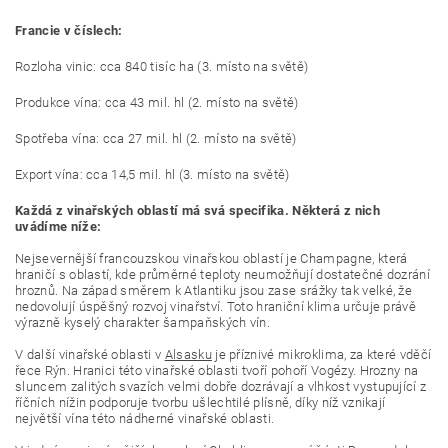
Francie v číslech:
Rozloha vinic: cca 840 tisíc ha (3. místo na světě)
Produkce vína: cca 43 mil. hl (2. místo na světě)
Spotřeba vína: cca 27 mil. hl (2. místo na světě)
Export vína: cca 14,5 mil. hl (3. místo na světě)
Každá z vinařských oblastí má svá specifika. Některá z nich
uvádíme níže:
Nejsevernější francouzskou vinařskou oblastí je Champagne, která
hraničí s oblastí, kde průměrné teploty neumožňují dostatečné dozrání
hroznů. Na západ směrem k Atlantiku jsou zase srážky tak velké, že
nedovolují úspěšný rozvoj vinařství. Toto hraniční klima určuje právě
výrazně kyselý charakter šampaňských vín.
V další vinařské oblasti v
Alsasku
je příznivé mikroklima, za které vděčí
řece Rýn. Hranici této vinařské oblasti tvoří pohoří Vogézy. Hrozny na
sluncem zalitých svazích velmi dobře dozrávají a vlhkost vystupující z
říčních nížin podporuje tvorbu ušlechtilé plísně, díky níž vznikají
největší vína této nádherné vinařské oblasti.