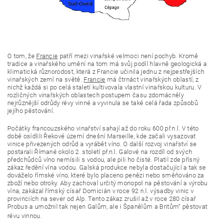
O tom, že
Francie
patří mezi vinařské velmoci není pochyb. Kromě
tradice a vinařského umění na tom má svůj podíl hlavně geologická a
klimatická různorodost, která z Francie učinila jednu z nejpestřejších
vinařských zemí na světě.
Francie
má čtrnáct vinařských oblastí, z
nichž každá si po celá staletí kultivovala vlastní vinařskou kulturu. V
rozličných vinařských oblastech postupem času zdomácněly
nejrůznější odrůdy révy vinné a vyvinula se také celá řada způsobů
jejího pěstování.
Počátky francouzského vinařství sahají až do roku 600 př.n.l. V této
době osídlili Řekové území dnešní Marseille, kde začali vysazovat
vinice přivezených odrůd a vyrábět víno. O další rozvoj vinařství se
postarali Římané okolo 2. století př.n.l. Galové na rozdíl od svých
předchůdců víno nemísili s vodou, ale pili ho čisté. Platil zde přísný
zákaz ředění vína vodou. Galská produkce nebyla dostačující a tak se
dováželo římské víno, které bylo placeno penězi nebo směňováno za
zboží nebo otroky. Aby zachoval určitý monopol na pěstování a výrobu
vína, zakázal římský císař Domicián v roce 92 n.l.
výsadby vinic v
provinciích na sever od Alp. Tento zákaz zrušil až v roce 280 císař
Probus a umožnil tak nejen Galům, ale i Španělům a Britům“ pěstovat
révu vinnou.