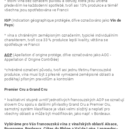
* stolní vína bez označení původu a odrůdy, která jsou určená
především ke každodenní spotřebě, tvoří asi 13% produkce a téměř
všechna jsou spotřebována ve Francii
IGP
(Indication géographique protégée, dříve označováno jako
Vin de
Pays
)
* vína s chráněným zeměpisným označením, typické individuálním
charakterem, tvoří cca 33 % produkce lepší kvality, většina se
spotřebuje ve Francii
AOP
(Apellation d´origine protége, dříve označováno jako AOC -
Appellation d‘ Origine Contrôlée)
*chráněné označení původu, tvoří asi jednu třetinu francouzské
produkce, vína musí být z přesně vymezené zeměpisné oblasti a
podléhají přísným pravidlům a kontrolám
Premier Cru a Grand Cru
*
kvalitativní stupně uvnitř jednotlivých francouzských AOP se označují
slovem Cru spolu s dalšími přívlastky Grand Cru a Premier Cru,
samotný systém klasifikace je však velmi složitý a neplatí pro
všechny oblasti a může být modifikován, jako např. v Bordeaux.
Vybíráme pro Vás francouzská vína z vinařských oblastí Alsace,
Bourgogne
,
Bordeaux
,
Côtes du Rhône
a
Val de Loire, Languedoc-