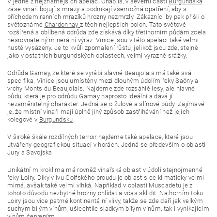
V jedné z nejznámějších apelací Chablis, v severní části
Burgundska
zase vinaři bojují s mrazy a podnikají všemožná opatření, aby s
příchodem ranních mrazíků hrozny nezmrzly. Zákazníci by pak přišli o
světoznámé
Chardonnay
z těch nejlepších poloh. Tato světově
rozšířená a oblíbená odrůda zde získává díky třetihorním půdám zcela
nesrovnatelný minerální výraz. Vinice jsou v této apelaci také velmi
hustě vysázeny. Je to kvůli zpomalení růstu, jelikož jsou zde, stejně
jako v ostatních burgundských oblastech, velmi výrazné srážky.
Odrůda Gamay, ze které se vyrábí slavné Beaujolais má také svá
specifika. Vinice jsou umístěny mezi dlouhým údolím řeky Saóny a
vrchy Monts du Beaujolais. Najdeme zde rozsáhlé lesy, ale hlavně
půdu, která je pro odrůdu Gamay naprosto ideální a dává jí
nezaměnitelný charakter. Jedná se o žulové a slínové půdy. Zajímavé
je, že místní vinaři mají úplně jiný způsob zastřihávání než jejich
kolegové v
Burgundsku
.
V široké škále rozdílných terroir najdeme také apelace, které jsou
utvářeny geografickou situací v horách. Jedná se především o oblasti
Jury a Savojska.
Unikátní mikroklima má rovněž vinařská oblast v údolí stejnojmenné
řeky Loiry. Díky vlivu Golfského proudu je oblast sice klimaticky velmi
mírná, avšak také velmi vlhká. Například v oblasti Muscadetu je z
tohoto důvodu nezbytné hrozny ohlídat a včas sklidit. Na horním toku
Loiry jsou více patrné kontinentální vlivy, takže se zde daří jak velkým
suchým bílým vínům, ušlechtile sladkým bílým vínům, tak i vynikajícím
vínům červeným.