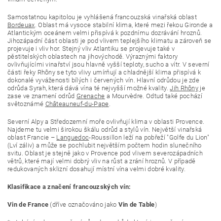
Samostatnou kapitolou je vyhlášená francouzská vinařská oblast
Bordeuax
. Oblast má vysoce stabilní klima, které mezi řekou Gironde a
Atlantickým oceánem velmi přispívá k pozdnímu dozrávání hroznů.
Jihozápadní část oblasti je pod vlivem teplejšího klimatu a zároveň se
projevuje i vliv hor. Stejný vliv Atlantiku se projevuje také v
pěstitelských oblastech na jihovýchodě. Výraznými faktory
ovlivňujícími vinařství jsou hlavně vyšší teploty, sucho a vítr. V severní
části řeky
Rhôny se tyto vlivy umírňují a chladnější klima přispívá k
dokonalé vyváženosti bílých i červených vín. Hlavní odrůdou je zde
odrůda Syrah, která dává vína té nejvyšší možné kvality.
Jih Rhôny
je
zase ve znamení odrůd
Grenache
a Mourvèdre. Odtud také pochází
světoznámé
Châteauneuf-du-Pape
.
Severní Alpy a Středozemní moře ovlivňují klima v oblasti Provence.
Najdeme tu velmi širokou škálu odrůd a stylů vín. Největší vinařská
oblast Francie –
Languedoc
-Roussillon leží na pobřeží "Golfe du Lion"
(Lví záliv) a může se pochlubit největším počtem hodin slunečního
svitu. Oblast je stejně jako v Provence pod vlivem severozápadních
větrů, které mají velmi dobrý vliv na růst a zrání hroznů. V případě
redukovaných sklizní dosahují místní vína velmi dobré kvality.
Klasifikace a značení francouzských vín:
Vin de France
(dříve označováno jako
Vin de Table
)