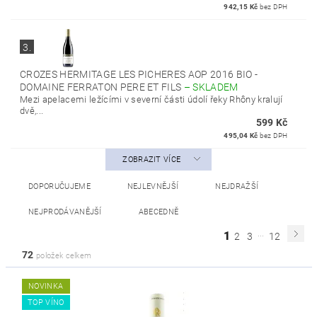
942,15 Kč
bez DPH
3.
CROZES HERMITAGE LES PICHERES AOP 2016 BIO -
DOMAINE FERRATON PERE ET FILS
–
SKLADEM
Mezi apelacemi ležícími v severní části údolí řeky Rhôny kralují
dvě,...
599 Kč
495,04 Kč
bez DPH
ZOBRAZIT VÍCE
DOPORUČUJEME
NEJLEVNĚJŠÍ
NEJDRAŽŠÍ
NEJPRODÁVANĚJŠÍ
ABECEDNĚ
...
1
2
3
12
72
položek celkem
NOVINKA
TOP VÍNO