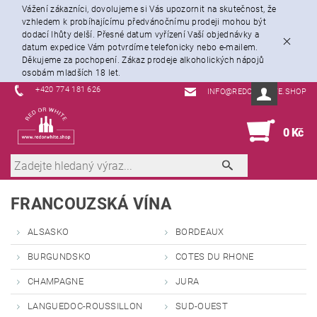
Vážení zákazníci, dovolujeme si Vás upozornit na skutečnost, že
vzhledem k probíhajícímu předvánočnímu prodeji mohou být
dodací lhůty delší. Přesné datum vyřízení Vaší objednávky a
datum expedice Vám potvrdíme telefonicky nebo e-mailem.
Děkujeme za pochopení. Zákaz prodeje alkoholických nápojů
osobám mladších 18 let.
+420 774 181 626
INFO@REDORWHITE.SHOP
0
0 Kč
FRANCOUZSKÁ VÍNA
ALSASKO
BORDEAUX
BURGUNDSKO
COTES DU RHONE
CHAMPAGNE
JURA
LANGUEDOC-ROUSSILLON
SUD-OUEST