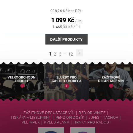
908,26 Kč bez DPH
1 099 Kč
/ ks
1 465,33 Kč / 1 l
DALŠÍ PRODUKTY
...
1
2
3
12
|
|
ZÁŽITKOVÉ DEGUSTACE VÍN
RED OR WHITE
|
|
|
TISKÁRNA LIEBLPRINT
PENZION DOBÍK
JJFEST TACHOV
|
|
VELIMPEX
KVELB PLANÁ
HRNKY PRO RADOST