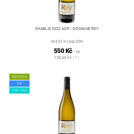
CHABLIS 2022 AOP - DOMAINE ROY
454,55 Kč bez DPH
550 Kč
/ ks
733,33 Kč / 1 l
NOVINKA
TIP
TOP VÍNO