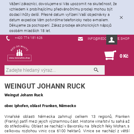
Vážení zákazníci, dovolujeme si Vás upozornit na skutečnost, že
vzhledem k probíhajícímu předvánočnímu prodeji mohou být
dodací lhůty delší. Přesné datum vyřízení Vaší objednávky a
datum expedice Vám potvrdíme telefonicky nebo e-mailem.
Děkujeme za pochopení. Zákaz prodeje alkoholických nápojů
osobám mladších 18 let.
+420 774 181 626
INFO@REDORWHITE.SHOP
0
0 Kč
WEINGUT JOHANN RUCK
Weingut Johann Ruck
obec Iphofen, oblast Franken, Německo
Vinařské oblasti Německa zahrnují celkem 13 regionů, Franken
(Franky) patří mezi jejich významnou část. Historie vinařství tu sahá až
do středověku. Oblast se nachází v Bavorsku na březích řeky Mohan, s
celkovou rozlohou vinic cca 6100 hektarů. Vinice se nachází z větší