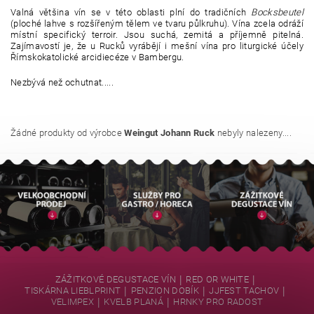
Valná většina vín se v této oblasti plní do tradičních
Bocksbeutel
(ploché lahve s rozšířeným tělem ve tvaru půlkruhu). Vína zcela odráží
místní specifický terroir. Jsou suchá, zemitá a příjemně pitelná.
Zajímavostí je, že u Rucků vyrábějí i mešní vína pro liturgické účely
Římskokatolické arcidiecéze v Bambergu.
Nezbývá než ochutnat.....
Žádné produkty od výrobce
Weingut Johann Ruck
nebyly nalezeny....
|
|
ZÁŽITKOVÉ DEGUSTACE VÍN
RED OR WHITE
|
|
|
TISKÁRNA LIEBLPRINT
PENZION DOBÍK
JJFEST TACHOV
|
|
VELIMPEX
KVELB PLANÁ
HRNKY PRO RADOST