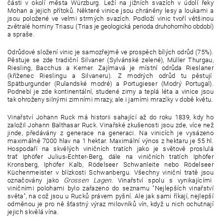
části v okolí města Würzburg. Leží na jižních svazích v údolí řeky
Mohan a jejich přítoků. Některé vinice jsou chráněny lesy a loukami a
jsou položené ve velmi strmých svazích. Podloží vinic tvoří většinou
zvětralé horniny Triasu (Trias
j
e geologická perioda druhohorního období
)
a spraše.
Odrůdové složení vinic je samozřejmě ve prospěch bílých odrůd (75%).
Pěstuje se zde tradiční Silvaner (Sylvánské zelené), Müller Thurgau,
Riesling, Bacchus a Kerner. Zajímavá je místní odrůda Rieslaner
(kříženec Rieslingu a Silvaneru). Z modrých odrůd tu pěstují
Spätburgunder (Rulandské modré) a Portugieser (Modrý Portugal).
Podnebí je zde kontinentální, studené zimy a teplá léta a vinice jsou
tak ohroženy silnými zimními mrazy, ale i jarními mrazíky v době květu.
Vinařství Johann Ruck má historii sahající až do roku 1839, kdy ho
založil
Johann Balthasar Ruck. Vinařské zkušenosti jsou zde, více než
jinde, předávány z generace na generaci. Na vinicích je vysázeno
maximálně 7000 hlav na 1 hektar. Maximální výnos z hektaru je 55 hl.
Hospodaří na skvělých viničních tratích jako je světově proslulá
trať Iphöfer Julius-Echter-Berg, dále na viničních tratích Iphöfer
Kronsberg, Iphöfer Kalb, Rödelseer Schwanleite nebo Rödelseer
Küchenmeister v blízkosti Schwanbergu. Všechny viniční tratě jsou
označovány jako
Grossen Lagen.
Vinařství spolu s vynikajícími
viničními polohami bylo zařazeno do seznamu "Nejlepších vinařství
světa", na což jsou u Rucků právem pyšní. Ale jak sami říkají, nejlepší
odměnou je pro ně šťastný výraz milovníků vín, když u nich ochutnají
jejich skvělá vína.