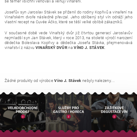
se téměr všichni věnovali a věnují vinaření.
Josefův syn Jaroslav Stávek se přiženil do rodiny Kopřivů a vinaření na
Vinařském dvoře následně převzal. Jeho oblíbený styl vín odráží jeho
vlastní recept na Cuvée Áčko, které se těší velké oblibě zákazníků.
V současné době vede Vinařský dvůr již čtvrtou generací Jaroslavův
nejmladší syn Jan Stávek, který v roce 2013, na stoleté výročí narození
dědečka Boleslava Kopřivy a dědečka Josefa Stávka, přejmenovává
vinařství z názvu
VINAŘSKÝ DVŮR
na
VÍNO J. STÁVEK
.
Žádné produkty od výrobce
Víno J. Stávek
nebyly nalezeny....