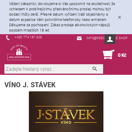
Vážení zákazníci, dovolujeme si Vás upozornit na skutečnost, že
vzhledem k probíhajícímu předvánočnímu prodeji mohou být
dodací lhůty delší. Přesné datum vyřízení Vaší objednávky a
datum expedice Vám potvrdíme telefonicky nebo e-mailem.
Děkujeme za pochopení. Zákaz prodeje alkoholických nápojů
osobám mladších 18 let.
+420 774 181 626
INFO@REDORWHITE.SHOP
0
0 Kč
VÍNO J. STÁVEK