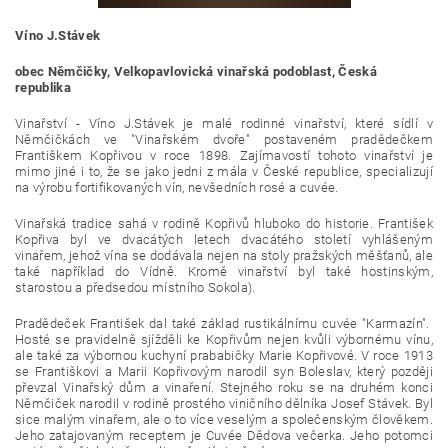
Víno J.Stávek
obec Němčičky, Velkopavlovická vinařská podoblast, Česká
republika
Vinařství - Víno J.Stávek je malé rodinné vinařství, které sídlí v
Němčičkách ve "Vinařském dvoře" postaveném pradědečkem
Františkem Kopřivou v roce 1898. Zajímavostí tohoto vinařství je
mimo jiné i to, že se jako jedni z mála v České republice, specializují
na výrobu fortifikovaných vín, nevšedních rosé a cuvée.
Vinařská tradice sahá v rodině Kopřivů hluboko do historie. František
Kopřiva byl ve dvacátých letech dvacátého století vyhlášeným
vinařem, jehož vína se dodávala nejen na stoly pražských měšťanů, ale
také například do Vídně. Kromě vinařství byl také hostinským,
starostou a předsedou místního Sokola).
Pradědeček František dal také základ rustikálnímu cuvée "Karmazín".
Hosté se pravidelně sjížděli ke Kopřivům nejen kvůli výbornému vínu,
ale také za výbornou kuchyní prababičky Marie Kopřivové. V roce 1913
se Františkovi a Marii Kopřivovým narodil syn Boleslav, který později
převzal Vinařský dům a vinaření. Stejného roku se na druhém konci
Němčiček narodil v rodině prostého viničního dělníka Josef Stávek. Byl
sice malým vinařem, ale o to více veselým a společenským člověkem.
Jeho zatajovaným receptem je Cuvée Dědova večerka. Jeho potomci