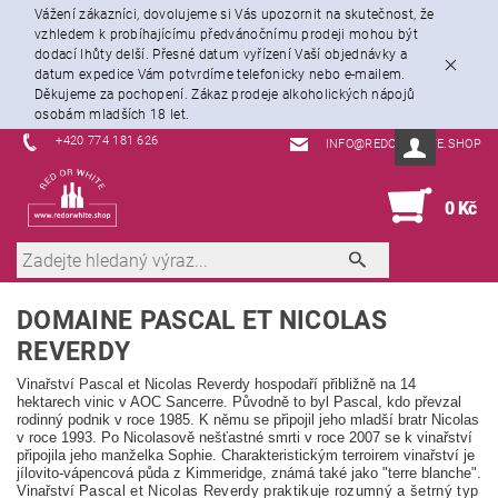
Vážení zákazníci, dovolujeme si Vás upozornit na skutečnost, že
vzhledem k probíhajícímu předvánočnímu prodeji mohou být
dodací lhůty delší. Přesné datum vyřízení Vaší objednávky a
datum expedice Vám potvrdíme telefonicky nebo e-mailem.
Děkujeme za pochopení. Zákaz prodeje alkoholických nápojů
osobám mladších 18 let.
+420 774 181 626
INFO@REDORWHITE.SHOP
0
0 Kč
DOMAINE PASCAL ET NICOLAS
REVERDY
Vinařství Pascal et Nicolas Reverdy hospodaří přibližně na 14 
hektarech vinic v AOC Sancerre.
Původně to byl Pascal, kdo převzal 
rodinný podnik v roce 1985. K němu se připojil jeho mladší bratr Nicolas 
v roce 1993. Po Nicolasově nešťastné smrti v roce 2007 se k vinařství 
připojila jeho manželka Sophie.
Charakteristickým terroirem vinařství je 
jílovito-vápencová půda z Kimmeridge
, známá také jako "terre blanche".
Vinařství 
Pascal et Nicolas Reverdy praktikuje rozumný a šetrný typ