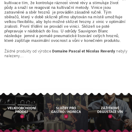
kultivace tím, že kontroluje ráznost vinné révy a stimuluje život
půdy a snaží se reagovat na kultivační metody.
Vinice jsou
zatravněné a sběr hroznů je prováděn zásadně ručně.
Tým
sběračů, který v době sklizně přímo ubytován na místě umožňuje
velkou flexibilitu, aby bylo možné sklízet hrozny z vinic v optimální
zralosti.
První třídění se provádí ve vinici.
Sklizeň se poté
přepravuje v nádobách do lisu.
U odrůdy Sauvignon Blanc
následuje jemné a pomalé pneumatické lisování celých hroznů,
které zajišťuje maximální ovocnost a vůni v konečném produktu.
Žádné produkty od výrobce
Domaine Pascal et Nicolas Reverdy
nebyly
nalezeny....