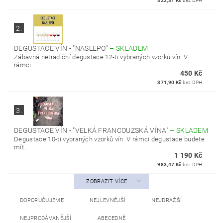
322,31 Kč
bez DPH
2.
DEGUSTACE VÍN - "NASLEPO"
–
SKLADEM
Zábavná netradiční degustace 12-ti vybraných vzorků vín. V
rámci...
450 Kč
371,90 Kč
bez DPH
3.
DEGUSTACE VÍN - "VELKÁ FRANCOUZSKÁ VÍNA"
–
SKLADEM
Degustace 10-ti vybraných vzorků vín. V rámci degustace budete
mít...
1 190 Kč
983,47 Kč
bez DPH
ZOBRAZIT VÍCE
DOPORUČUJEME
NEJLEVNĚJŠÍ
NEJDRAŽŠÍ
NEJPRODÁVANĚJŠÍ
ABECEDNĚ