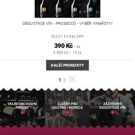
DEGUSTACE VÍN - PROSECCO - VÝBĚR VINAŘSTVÍ
322,31 Kč bez DPH
390 Kč
/ ks
5 850 Kč / 15 ks
DALŠÍ PRODUKTY
1
2