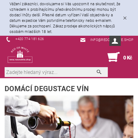
Vážení zákazníci, dovolujeme si Vás upozornit na skutečnost, že
vzhledem k probíhajícímu předvánočnímu prodeji mohou být
dodací lhůty delší. Přesné datum vyřízení Vaší objednávky a
datum expedice Vám potvrdíme telefonicky nebo e-mailem.
Děkujeme za pochopení. Zákaz prodeje alkoholických nápojů
osobám mladších 18 let.
+420 774 181 626
INFO@REDORWHITE.SHOP
0
0 Kč
DOMÁCÍ DEGUSTACE VÍN