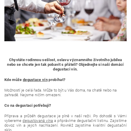
Chystáte rodinnou sešlost, oslavu významného životního jubilea
nebo se chcete jen tak pobavit s přáteli? Objednejte si naši domácí
degustaci vín.
Kde může
degustace vín
probíhat?
Možností je celá řada. Může to být u Vás doma, na chatě nebo na
zahradě. Nejsme ničím omezeni.
Co na degustaci potřebuji?
Příprava a průběh degustace je plně v naší režii. Po dohodě s Vámi
vybereme
degustovaná vína
a připrávíme degustační listinu. Zajistíme
dovoz vín a jejich nachlazení. Rovněž zajistíme kvalitní degustační
sklo.