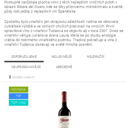
Postupně narůstala plocha vinic z těch nejlepších viničních poloh v
oblasti Ribera del Duero, kde se díky příznivému mikroklimatu a kvalitě
půdy rodí jedna z nejlepších vín Španělska.
Zpočátku bylo vinařství jen okrajovou záležitostí, rodina se věnovala
cukrářské výrobě a ve volných chvílích pracovali na vinicích. První
opravdové víno z vinařství Tudanca se objevilo až v roce 2001. Dnes se
vinařství věnuje Juliánova dcera Laura, která se po studiu enologie
vrátila do rodinného vinařského podniku. Tradice pokračuje a vína z
vinařství Tudanca získávají ve světě mnohá ocenění.
DOPORUČUJEME
NEJLEVNĚJŠÍ
NEJDRAŽŠÍ
NEJPRODÁVANĚJŠÍ
ABECEDNĚ
2
položek celkem
NOVINKA
TIP
TOP VÍNO