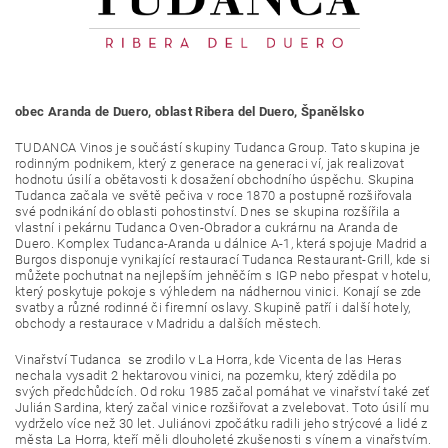
obec Aranda de Duero, oblast Ribera del Duero, Španělsko
TUDANCA Vinos je součástí skupiny Tudanca Group. Tato skupina je
rodinným podnikem, který z generace na generaci ví, jak realizovat
hodnotu úsilí a obětavosti k dosažení obchodního úspěchu. Skupina
Tudanca začala ve světě pečiva v roce 1870 a postupně rozšiřovala
své podnikání do oblasti pohostinství. Dnes se skupina rozšířila a
vlastní i pekárnu Tudanca Oven-Obrador a cukrárnu na Aranda de
Duero. Komplex Tudanca-Aranda u dálnice A-1, která spojuje Madrid a
Burgos disponuje vynikající restaurací Tudanca Restaurant-Grill, kde si
můžete pochutnat na nejlepším jehněčím s IGP nebo přespat v hotelu,
který poskytuje pokoje s výhledem na nádhernou vinici. Konají se zde
svatby a různé rodinné či firemní oslavy. Skupině patří i další hotely,
obchody a restaurace v Madridu a dalších městech.
Vinařství Tudanca se zrodilo v La Horra, kde Vicenta de las Heras
nechala vysadit 2 hektarovou vinici, na pozemku, který zdědila po
svých předchůdcích. Od roku 1985 začal pomáhat ve vinařství také zeť
Julián Sardina, který začal vinice rozšiřovat a zvelebovat. Toto úsilí mu
vydrželo více než 30 let. Juliánovi zpočátku radili jeho strýcové a lidé z
města La Horra, kteří měli dlouholeté zkušenosti s vínem a vinařstvím.