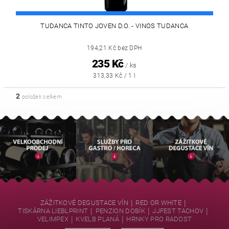
TUDANCA TINTO JOVEN D.O. - VINOS TUDANCA
194,21 Kč bez DPH
235 Kč
/ ks
313,33 Kč / 1 l
2
položek celkem
|
|
ZÁŽITKOVÉ DEGUSTACE VÍN
RED OR WHITE
|
|
|
TISKÁRNA LIEBLPRINT
PENZION DOBÍK
JJFEST TACHOV
|
|
VELIMPEX
KVELB PLANÁ
HRNKY PRO RADOST