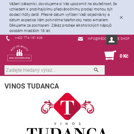
Vážení zákazníci, dovolujeme si Vás upozornit na skutečnost, že
vzhledem k probíhajícímu předvánočnímu prodeji mohou být
dodací lhůty delší. Přesné datum vyřízení Vaší objednávky a
datum expedice Vám potvrdíme telefonicky nebo e-mailem.
Děkujeme za pochopení. Zákaz prodeje alkoholických nápojů
osobám mladších 18 let.
+420 774 181 626
INFO@REDORWHITE.SHOP
0
0 Kč
VINOS TUDANCA