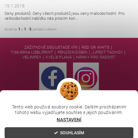
19.1.2018
Ceny produktů: Ceny všech produktů jsou ceny maloobchodní. Pro
velkoobchodní nabídku nás prosím kon...
1
1
5
Stránka
z
-
položek celkem
|
|
ZÁŽITKOVÉ DEGUSTACE VÍN
RED OR WHITE
|
|
|
TISKÁRNA LIEBLPRINT
PENZION DOBÍK
JJFEST TACHOV
|
|
VELIMPEX
KVELB PLANÁ
HRNKY PRO RADOST
Tento web používá soubory cookie. Dalším procházením
tohoto webu vyjadřujete souhlas s jejich používáním.
Upravit nastavení
2026 © https://www.redorwhite.shop, všechna práva vyhrazena
NASTAVENÍ
cookies
SOUHLASÍM
Vytvořil Shoptet