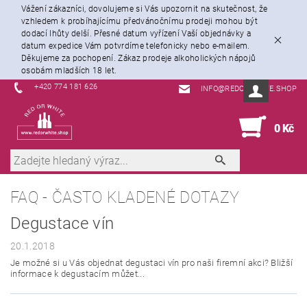
Vážení zákazníci, dovolujeme si Vás upozornit na skutečnost, že
vzhledem k probíhajícímu předvánočnímu prodeji mohou být
dodací lhůty delší. Přesné datum vyřízení Vaší objednávky a
datum expedice Vám potvrdíme telefonicky nebo e-mailem.
Děkujeme za pochopení. Zákaz prodeje alkoholických nápojů
osobám mladších 18 let.
+420 774 181 626
INFO@REDORWHITE.SHOP
0
0 Kč
FAQ - ČASTO KLADENÉ DOTAZY
Degustace vín
20.1.2018
Je možné si u Vás objednat degustaci vín pro naši firemní akci? Bližší
informace k degustacím můžet...