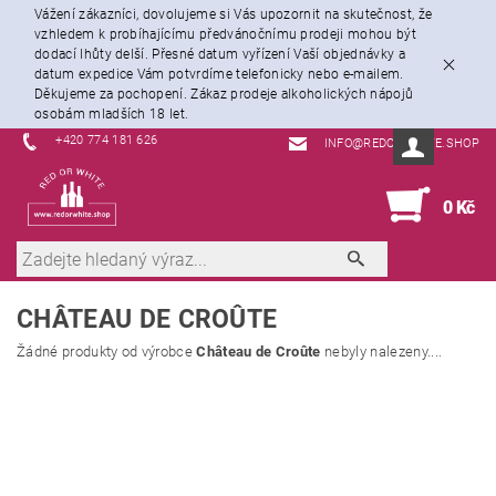
Vážení zákazníci, dovolujeme si Vás upozornit na skutečnost, že
vzhledem k probíhajícímu předvánočnímu prodeji mohou být
dodací lhůty delší. Přesné datum vyřízení Vaší objednávky a
datum expedice Vám potvrdíme telefonicky nebo e-mailem.
Děkujeme za pochopení. Zákaz prodeje alkoholických nápojů
osobám mladších 18 let.
+420 774 181 626
INFO@REDORWHITE.SHOP
0
0 Kč
CHÂTEAU DE CROÛTE
Žádné produkty od výrobce
Château de Croûte
nebyly nalezeny....