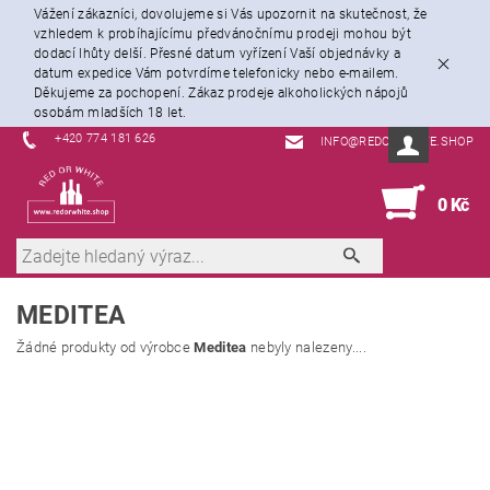
Vážení zákazníci, dovolujeme si Vás upozornit na skutečnost, že
vzhledem k probíhajícímu předvánočnímu prodeji mohou být
dodací lhůty delší. Přesné datum vyřízení Vaší objednávky a
datum expedice Vám potvrdíme telefonicky nebo e-mailem.
Děkujeme za pochopení. Zákaz prodeje alkoholických nápojů
osobám mladších 18 let.
+420 774 181 626
INFO@REDORWHITE.SHOP
0
0 Kč
MEDITEA
Žádné produkty od výrobce
Meditea
nebyly nalezeny....