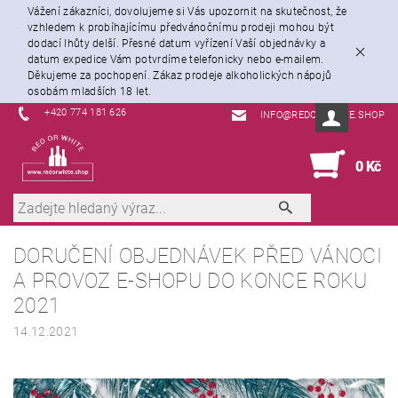
Vážení zákazníci, dovolujeme si Vás upozornit na skutečnost, že
vzhledem k probíhajícímu předvánočnímu prodeji mohou být
dodací lhůty delší. Přesné datum vyřízení Vaší objednávky a
datum expedice Vám potvrdíme telefonicky nebo e-mailem.
Děkujeme za pochopení. Zákaz prodeje alkoholických nápojů
osobám mladších 18 let.
+420 774 181 626
INFO@REDORWHITE.SHOP
0
0 Kč
DORUČENÍ OBJEDNÁVEK PŘED VÁNOCI
A PROVOZ E-SHOPU DO KONCE ROKU
2021
14.12.2021