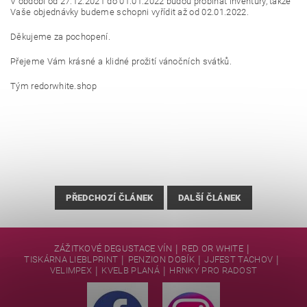
V období od 27.12.2021 do 01.01.2022 budou probíhat inventury, takže
Vaše objednávky budeme schopni vyřídit až od 02.01.2022.
Děkujeme za pochopení.
Přejeme Vám krásné a klidné prožití vánočních svátků.
Tým redorwhite.shop
PŘEDCHOZÍ ČLÁNEK
DALŠÍ ČLÁNEK
|
|
ZÁŽITKOVÉ DEGUSTACE VÍN
RED OR WHITE
|
|
|
TISKÁRNA LIEBLPRINT
PENZION DOBÍK
JJFEST TACHOV
|
|
VELIMPEX
KVELB PLANÁ
HRNKY PRO RADOST