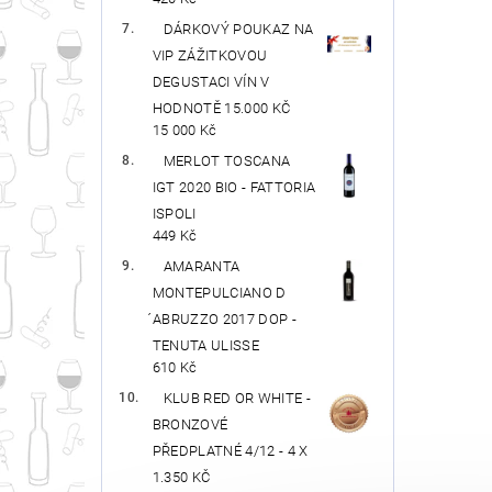
DÁRKOVÝ POUKAZ NA
VIP ZÁŽITKOVOU
DEGUSTACI VÍN V
HODNOTĚ 15.000 KČ
15 000 Kč
MERLOT TOSCANA
IGT 2020 BIO - FATTORIA
ISPOLI
449 Kč
AMARANTA
MONTEPULCIANO D
́ABRUZZO 2017 DOP -
TENUTA ULISSE
610 Kč
KLUB RED OR WHITE -
BRONZOVÉ
PŘEDPLATNÉ 4/12 - 4 X
1.350 KČ