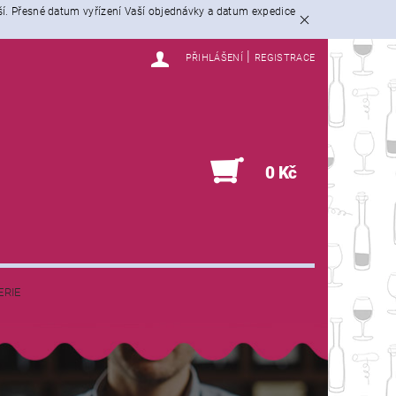
ší. Přesné datum vyřízení Vaší objednávky a datum expedice
|
PŘIHLÁŠENÍ
REGISTRACE
0
0 Kč
ERIE