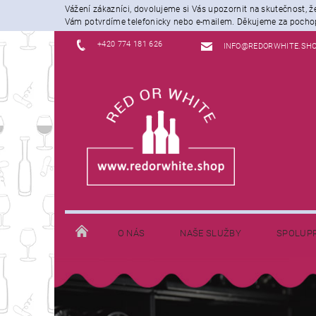
Vážení zákazníci, dovolujeme si Vás upozornit na skutečnost, 
Vám potvrdíme telefonicky nebo e-mailem. Děkujeme za pochop
+420 774 181 626
INFO@REDORWHITE.SH
O NÁS
NAŠE SLUŽBY
SPOLUP
JAK NAKUPOVAT
INFORMACE K DOPRAVĚ