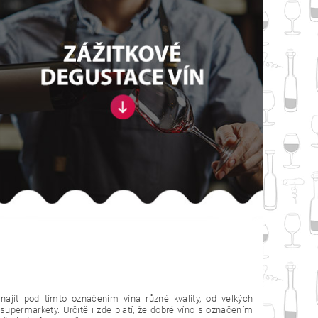
ajít pod tímto označením vína různé kvality, od velkých
 supermarkety. Určitě i zde platí, že dobré víno s označením