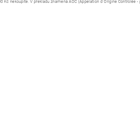
0 Kč nekoupíte. V překladu znamená AOC (Appelation d´Origine Controlée - p