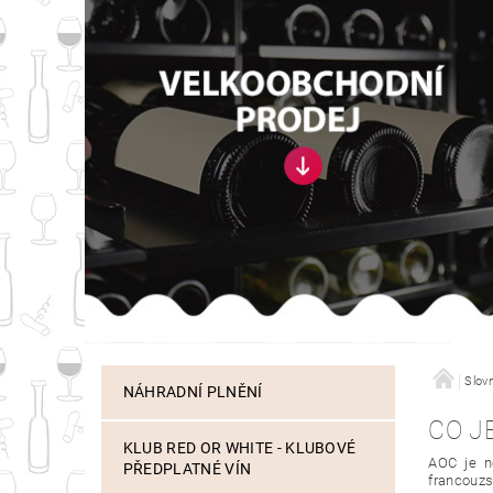
Slov
NÁHRADNÍ PLNĚNÍ
CO J
KLUB RED OR WHITE - KLUBOVÉ
AOC je n
PŘEDPLATNÉ VÍN
francouzs