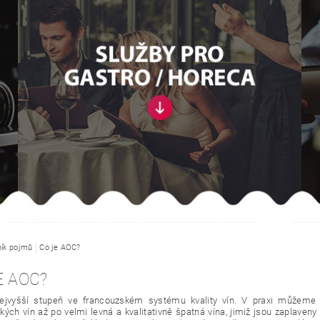
ník pojmů
Co je AOC?
E AOC?
ejvyšší stupeň ve francouzském systému kvality vín. V praxi můžeme n
kých vín až po velmi levná a kvalitativně špatná vína, jimiž jsou zaplaveny