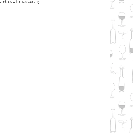
řeklad z francouzštiny.