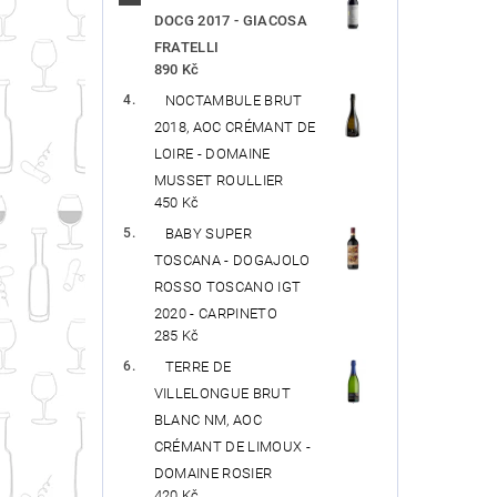
DOCG 2017 - GIACOSA
FRATELLI
890 Kč
NOCTAMBULE BRUT
2018, AOC CRÉMANT DE
LOIRE - DOMAINE
MUSSET ROULLIER
450 Kč
BABY SUPER
TOSCANA - DOGAJOLO
ROSSO TOSCANO IGT
2020 - CARPINETO
285 Kč
TERRE DE
VILLELONGUE BRUT
BLANC NM, AOC
CRÉMANT DE LIMOUX -
DOMAINE ROSIER
420 Kč