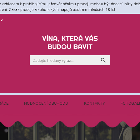
že vzhledem k probíhajícímu předvánočnímu prodeji mohou být dodací lhůty del
ení. Zákaz prodeje alkoholických nápojů osobám mladších 18 let.
OP
RÁCE
HODNOCENÍ OBCHODU
KONTAKTY
FOTOGAL
NAPIŠTE NÁM
BLOG - NEJEN O VÍNĚ