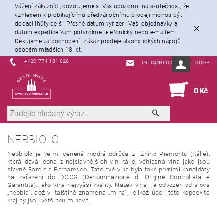
Vážení zákazníci, dovolujeme si Vás upozornit na skutečnost, že
vzhledem k probíhajícímu předvánočnímu prodeji mohou být
dodací lhůty delší. Přesné datum vyřízení Vaší objednávky a
datum expedice Vám potvrdíme telefonicky nebo e-mailem.
Děkujeme za pochopení. Zákaz prodeje alkoholických nápojů
osobám mladších 18 let.
+420 774 181 626
INFO@REDORWHITE.SHOP
0
0 Kč
NEBBIOLO
Nebbiolo je velmi ceněná modrá odrůda z jižního Piemontu (Itálie),
která dává jedna z nejslavnějších vín Itálie, věhlasná vína jako jsou
slavné
Barolo
a Barbaresco. Tato dvě vína byla také prvními kandidáty
na zařazení do
DOCG
(Denominazione di Origine Controllata e
Garantita), jako vína nejvyšší kvality. Název vína je odvozen od slova
„nebbia“, což v italštině znamená „mlha“, jelikož údolí této kopcovité
krajiny jsou většinou mlhavá.