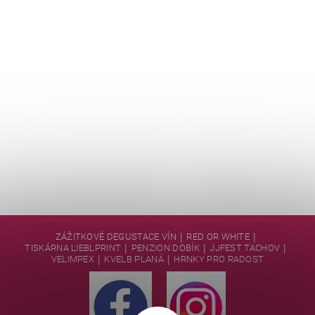
|
|
ZÁŽITKOVÉ DEGUSTACE VÍN
RED OR WHITE
|
|
|
TISKÁRNA LIEBLPRINT
PENZION DOBÍK
JJFEST TACHOV
|
|
VELIMPEX
KVELB PLANÁ
HRNKY PRO RADOST