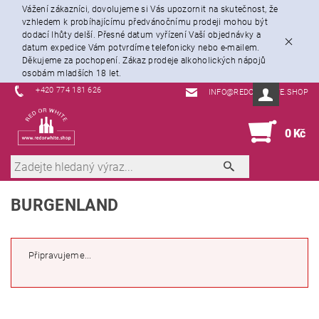
Vážení zákazníci, dovolujeme si Vás upozornit na skutečnost, že
vzhledem k probíhajícímu předvánočnímu prodeji mohou být
dodací lhůty delší. Přesné datum vyřízení Vaší objednávky a
datum expedice Vám potvrdíme telefonicky nebo e-mailem.
Děkujeme za pochopení. Zákaz prodeje alkoholických nápojů
osobám mladších 18 let.
+420 774 181 626
INFO@REDORWHITE.SHOP
0
0 Kč
BURGENLAND
Připravujeme...