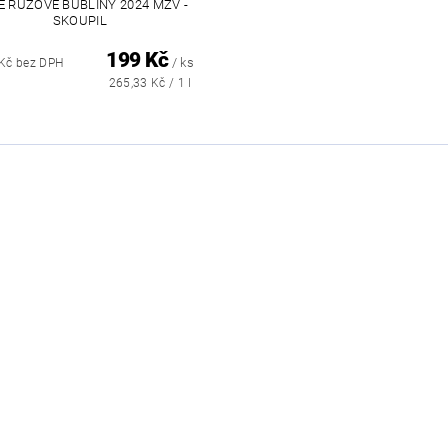
E RŮŽOVÉ BUBLINY 2024 MZV -
SKOUPIL
199 Kč
/ ks
 Kč bez DPH
265,33 Kč / 1 l