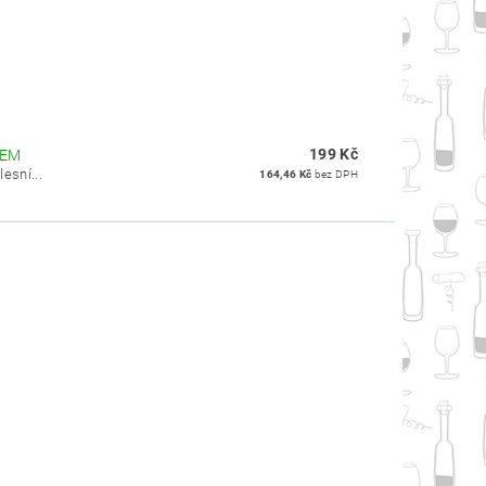
199 Kč
DEM
esní...
164,46 Kč
bez DPH