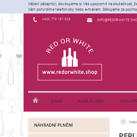
Vážení zákazníci, dovolujeme si Vás upozornit na skutečnost, 
Vám potvrdíme telefonicky nebo e-mailem. Děkujeme za pochop
+420 774 181 626
INFO@REDORWHITE.SH
O NÁS
NAŠE SLUŽBY
SPOLUP
JAK NAKUPOVAT
INFORMACE K DOPRAVĚ
Nabí
NÁHRADNÍ PLNĚNÍ
PERL