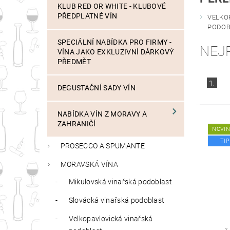
KLUB RED OR WHITE - KLUBOVÉ
PŘEDPLATNÉ VÍN
VELKO
PODOB
SPECIÁLNÍ NABÍDKA PRO FIRMY -
NEJ
VÍNA JAKO EXKLUZIVNÍ DÁRKOVÝ
PŘEDMĚT
1.
DEGUSTAČNÍ SADY VÍN
NABÍDKA VÍN Z MORAVY A
ZAHRANIČÍ
NOVI
TIP
PROSECCO A SPUMANTE
MORAVSKÁ VÍNA
Mikulovská vinařská podoblast
Slovácká vinařská podoblast
Velkopavlovická vinařská