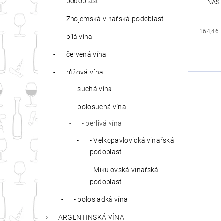
podoblast
NAŠ
Znojemská vinařská podoblast
164,46
bílá vína
červená vína
růžová vína
- suchá vína
- polosuchá vína
- perlivá vína
- Velkopavlovická vinařská
podoblast
- Mikulovská vinařská
podoblast
- polosladká vína
ARGENTINSKÁ VÍNA