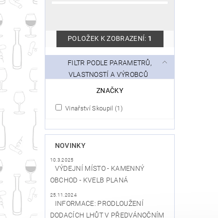
POLOŽEK K ZOBRAZENÍ:
1
FILTR PODLE PARAMETRŮ,
VLASTNOSTÍ A VÝROBCŮ
ZNAČKY
Vinařství Skoupil
(1)
NOVINKY
10.3.2025
VÝDEJNÍ MÍSTO - KAMENNÝ
OBCHOD - KVELB PLANÁ
25.11.2024
INFORMACE: PRODLOUŽENÍ
DODACÍCH LHŮT V PŘEDVÁNOČNÍM