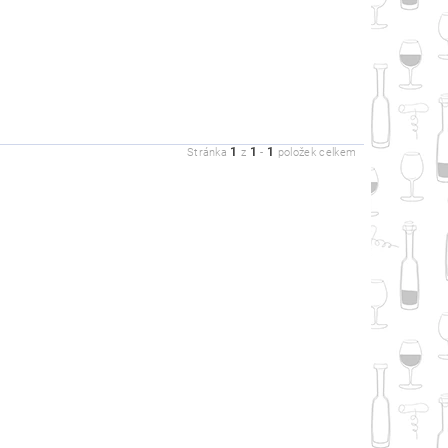
1
1
1
Stránka
z
-
položek celkem