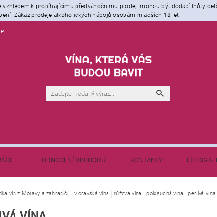
že vzhledem k probíhajícímu předvánočnímu prodeji mohou být dodací lhůty del
ení. Zákaz prodeje alkoholických nápojů osobám mladších 18 let.
OP
RÁCE
HODNOCENÍ OBCHODU
KONTAKTY
FOTOGAL
NAPIŠTE NÁM
BLOG - NEJEN O VÍNĚ
dka vín z Moravy a zahraničí
Moravská vína
růžová vína
polosuchá vína
perlivá vína
IVÁ VÍNA