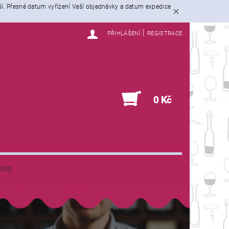
ší. Přesné datum vyřízení Vaší objednávky a datum expedice
|
PŘIHLÁŠENÍ
REGISTRACE
0
0 Kč
ERIE