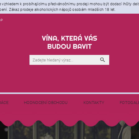
že vzhledem k probíhajícímu předvánočnímu prodeji mohou být dodací lhůty del
ení. Zákaz prodeje alkoholických nápojů osobám mladších 18 let.
OP
RÁCE
HODNOCENÍ OBCHODU
KONTAKTY
FOTOGAL
NAPIŠTE NÁM
BLOG - NEJEN O VÍNĚ