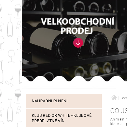
Slov
NÁHRADNÍ PLNĚNÍ
CO J
KLUB RED OR WHITE - KLUBOVÉ
Animální 
PŘEDPLATNÉ VÍN
které se 