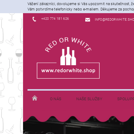
Vážení zákazníci, dovolujeme si Vás upozornit na skutečnost, 
Vám potvrdíme telefonicky nebo e-mailem. Děkujeme za pochop
+420 774 181 626
INFO@REDORWHITE.SH
O NÁS
NAŠE SLUŽBY
SPOLUP
JAK NAKUPOVAT
INFORMACE K DOPRAVĚ