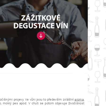
vočišnými projevy. Ve vůni jsou to především zvláštní
aroma
,
o, mokrý pes apod. V chuti se potom objevuje živočišnost