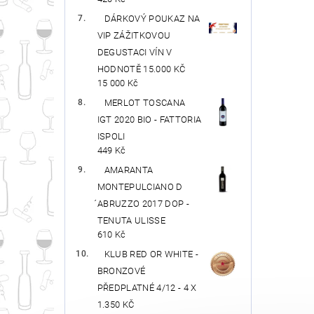
DÁRKOVÝ POUKAZ NA
VIP ZÁŽITKOVOU
DEGUSTACI VÍN V
HODNOTĚ 15.000 KČ
15 000 Kč
MERLOT TOSCANA
IGT 2020 BIO - FATTORIA
ISPOLI
449 Kč
AMARANTA
MONTEPULCIANO D
́ABRUZZO 2017 DOP -
TENUTA ULISSE
610 Kč
KLUB RED OR WHITE -
BRONZOVÉ
PŘEDPLATNÉ 4/12 - 4 X
1.350 KČ