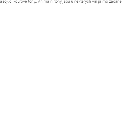
aso), či kouřové tóny.. Animální tóny jsou u některých vín přímo žádané.