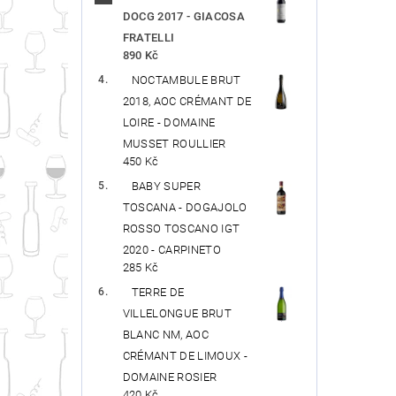
DOCG 2017 - GIACOSA
FRATELLI
890 Kč
NOCTAMBULE BRUT
2018, AOC CRÉMANT DE
LOIRE - DOMAINE
MUSSET ROULLIER
450 Kč
BABY SUPER
TOSCANA - DOGAJOLO
ROSSO TOSCANO IGT
2020 - CARPINETO
285 Kč
TERRE DE
VILLELONGUE BRUT
BLANC NM, AOC
CRÉMANT DE LIMOUX -
DOMAINE ROSIER
420 Kč