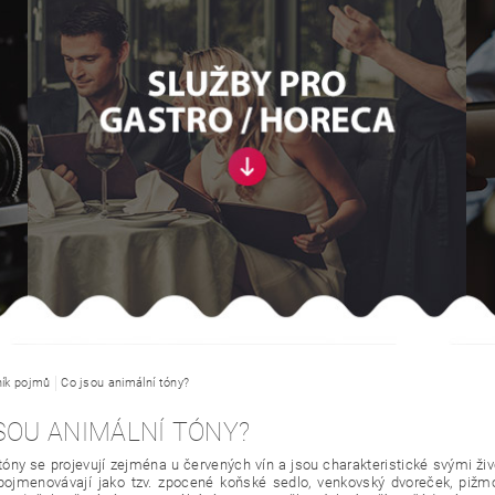
ník pojmů
Co jsou animální tóny?
SOU ANIMÁLNÍ TÓNY?
tóny se projevují zejména u červených vín a jsou charakteristické svými ži
pojmenovávají jako tzv. zpocené koňské sedlo, venkovský dvoreček, pižm