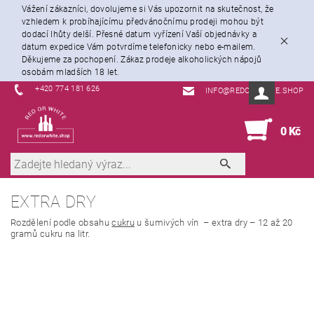
Vážení zákazníci, dovolujeme si Vás upozornit na skutečnost, že
vzhledem k probíhajícímu předvánočnímu prodeji mohou být
dodací lhůty delší. Přesné datum vyřízení Vaší objednávky a
datum expedice Vám potvrdíme telefonicky nebo e-mailem.
Děkujeme za pochopení. Zákaz prodeje alkoholických nápojů
osobám mladších 18 let.
+420 774 181 626
INFO@REDORWHITE.SHOP
0
0 Kč
EXTRA DRY
Rozdělení podle obsahu
cukru
u šumivých vín – extra dry – 12 až 20
gramů cukru na litr.