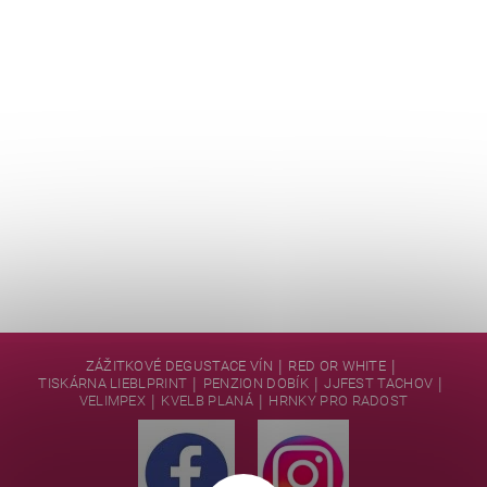
|
|
ZÁŽITKOVÉ DEGUSTACE VÍN
RED OR WHITE
|
|
|
TISKÁRNA LIEBLPRINT
PENZION DOBÍK
JJFEST TACHOV
|
|
VELIMPEX
KVELB PLANÁ
HRNKY PRO RADOST