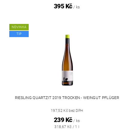
395 Kč
/ ks
NOVINKA
TIP
RIESLING QUARTZIT 2019 TROCKEN - WEINGUT PFLÜGER
197,52 Kč bez DPH
239 Kč
/ ks
318,67 Kč / 1 l