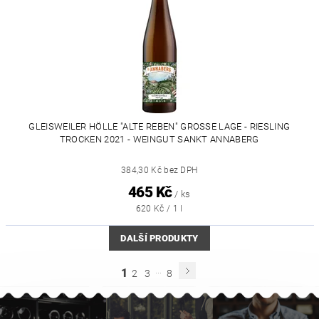
GLEISWEILER HÖLLE "ALTE REBEN" GROSSE LAGE - RIESLING T
ROCKEN 2021 - WEINGUT SANKT ANNABERG
384,30 Kč bez DPH
465 Kč
/ ks
620 Kč / 1 l
DALŠÍ PRODUKTY
...
1
2
3
8