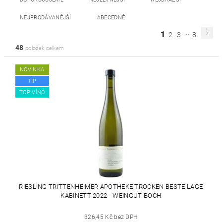
NEJPRODÁVANĚJŠÍ
ABECEDNĚ
...
1
2
3
8
48
položek celkem
NOVINKA
TIP
TOP VÍNO
RIESLING TRITTENHEIMER APOTHEKE TROCKEN BESTE LAGE
KABINETT 2022 - WEINGUT BOCH
326,45 Kč bez DPH