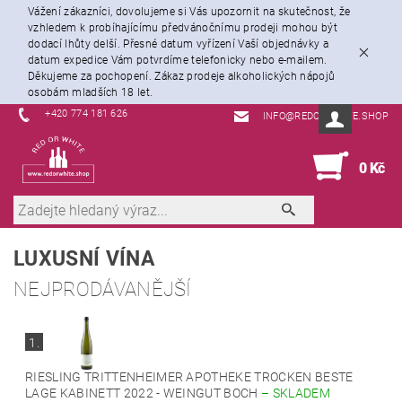
Vážení zákazníci, dovolujeme si Vás upozornit na skutečnost, že
vzhledem k probíhajícímu předvánočnímu prodeji mohou být
dodací lhůty delší. Přesné datum vyřízení Vaší objednávky a
datum expedice Vám potvrdíme telefonicky nebo e-mailem.
Děkujeme za pochopení. Zákaz prodeje alkoholických nápojů
osobám mladších 18 let.
+420 774 181 626
INFO@REDORWHITE.SHOP
0
0 Kč
LUXUSNÍ VÍNA
NEJPRODÁVANĚJŠÍ
1.
RIESLING TRITTENHEIMER APOTHEKE TROCKEN BESTE
LAGE KABINETT 2022 - WEINGUT BOCH
–
SKLADEM