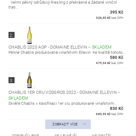
Velmi pěkný odrůdový Riesling z překrásné a žádané viniční
trati...
395 Kč
326,45 Kč
bez DPH
2.
CHABLIS 2020 AOP - DOMAINE ELLEVIN
–
SKLADEM
Pěkné Chablis produkované vinařstvím Ellevin. Ke kvalitě tohoto...
580 Kč
479,34 Kč
bez DPH
3.
CHABLIS 1ER CRU VOSGROS 2022 - DOMAINE ELLEVIN
–
SKLADEM
Skvělé Chablis v klasifikaci 1er cru produkované vinařstvím...
830 Kč
685,95 Kč
bez DPH
ZOBRAZIT VÍCE
DOPORUČUJEME
NEJLEVNĚJŠÍ
NEJDRAŽŠÍ