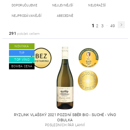
DOPORUČUJEME
NEJLEVNĚJŠÍ
NEJDRAŽŠÍ
NEJPRODÁVANĚJŠÍ
ABECEDNĚ
...
1
2
3
49
291
položek celkem
NOVINKA
TIP
TOP VÍNO
BOMBA CENA
RYZLINK VLAŠSKÝ 2021 POZDNÍ SBĚR BIO - SUCHÉ - VÍNO
CIBULKA
POSLEDNÍCH PÁR LAHVÍ