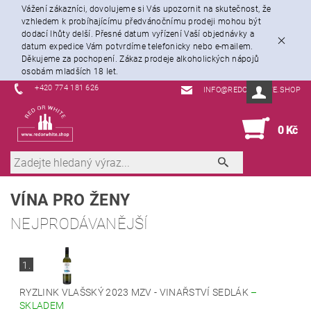
Vážení zákazníci, dovolujeme si Vás upozornit na skutečnost, že
vzhledem k probíhajícímu předvánočnímu prodeji mohou být
dodací lhůty delší. Přesné datum vyřízení Vaší objednávky a
datum expedice Vám potvrdíme telefonicky nebo e-mailem.
Děkujeme za pochopení. Zákaz prodeje alkoholických nápojů
osobám mladších 18 let.
+420 774 181 626
INFO@REDORWHITE.SHOP
0
0 Kč
VÍNA PRO ŽENY
NEJPRODÁVANĚJŠÍ
1.
RYZLINK VLAŠSKÝ 2023 MZV - VINAŘSTVÍ SEDLÁK
–
SKLADEM