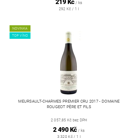
219 Kč
/ ks
292 Kč / 1 l
NOVINKA
TOP VÍNO
MEURSAULT-CHARMES PREMIER CRU 2017 - DOMAINE
ROUGEOT PÈRE ET FILS
2 057,85 Kč bez DPH
2 490 Kč
/ ks
3 320 Kč / 1 l