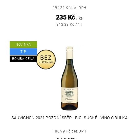
194,21 Kč bez DPH
235 Kč
/ ks
313,33 Kč / 1 l
NOVINKA
TIP
BOMBA CENA
SAUVIGNON 2021 POZDNÍ SBĚR - BIO -SUCHÉ - VÍNO CIBULKA
180,99 Kč bez DPH