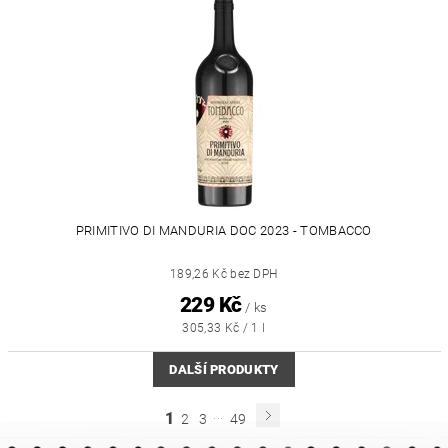
PRIMITIVO DI MANDURIA DOC 2023 - TOMBACCO
189,26 Kč bez DPH
229 Kč
/ ks
305,33 Kč / 1 l
DALŠÍ PRODUKTY
...
1
2
3
49