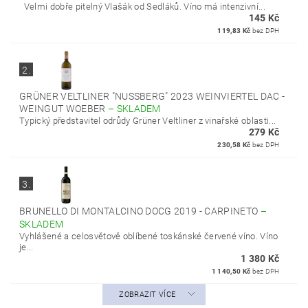
Velmi dobře pitelný Vlašák od Sedláků. Víno má intenzivní...
145 Kč
119,83 Kč
bez DPH
2.
GRÜNER VELTLINER "NUSSBERG" 2023 WEINVIERTEL DAC -
WEINGUT WOEBER
–
SKLADEM
Typický představitel odrůdy Grüner Veltliner z vinařské oblasti...
279 Kč
230,58 Kč
bez DPH
3.
BRUNELLO DI MONTALCINO DOCG 2019 - CARPINETO
–
SKLADEM
Vyhlášené a celosvětově oblíbené toskánské červené víno. Víno
je...
1 380 Kč
1 140,50 Kč
bez DPH
ZOBRAZIT VÍCE