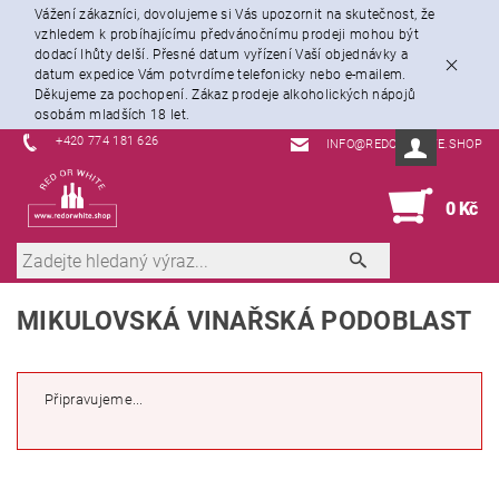
Vážení zákazníci, dovolujeme si Vás upozornit na skutečnost, že
vzhledem k probíhajícímu předvánočnímu prodeji mohou být
dodací lhůty delší. Přesné datum vyřízení Vaší objednávky a
datum expedice Vám potvrdíme telefonicky nebo e-mailem.
Děkujeme za pochopení. Zákaz prodeje alkoholických nápojů
osobám mladších 18 let.
+420 774 181 626
INFO@REDORWHITE.SHOP
0
0 Kč
MIKULOVSKÁ VINAŘSKÁ PODOBLAST
Připravujeme...