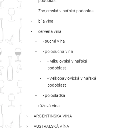
podoblast
Znojemská vinařská podoblast
bílá vína
červená vína
- suchá vína
- polosuchá vína
- Mikulovská vinařská
podoblast
- Velkopavlovická vinařská
podoblast
- polosladká
růžová vína
ARGENTINSKÁ VÍNA
AUSTRALSKÁ VÍNA