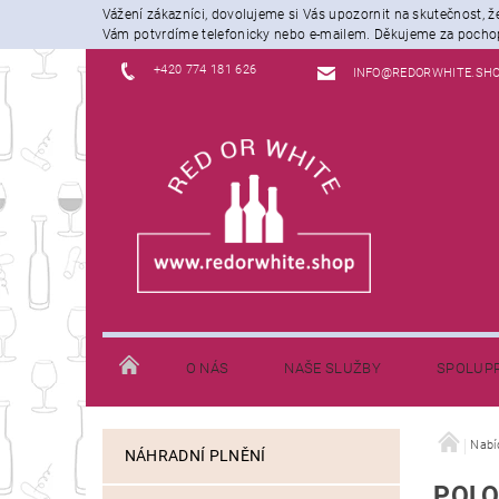
Vážení zákazníci, dovolujeme si Vás upozornit na skutečnost, 
Vám potvrdíme telefonicky nebo e-mailem. Děkujeme za pochop
+420 774 181 626
INFO@REDORWHITE.SH
O NÁS
NAŠE SLUŽBY
SPOLUP
JAK NAKUPOVAT
INFORMACE K DOPRAVĚ
Nabí
NÁHRADNÍ PLNĚNÍ
POLO