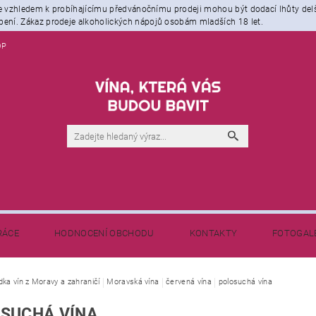
že vzhledem k probíhajícímu předvánočnímu prodeji mohou být dodací lhůty del
ení. Zákaz prodeje alkoholických nápojů osobám mladších 18 let.
OP
RÁCE
HODNOCENÍ OBCHODU
KONTAKTY
FOTOGAL
NAPIŠTE NÁM
BLOG - NEJEN O VÍNĚ
dka vín z Moravy a zahraničí
Moravská vína
červená vína
polosuchá vína
SUCHÁ VÍNA