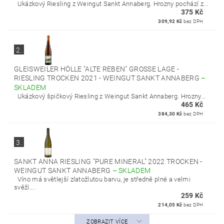
Ukázkový Riesling z Weingut Sankt Annaberg. Hrozny pochází z...
375 Kč
309,92 Kč
bez DPH
2.
GLEISWEILER HÖLLE "ALTE REBEN" GROSSE LAGE - R
IESLING TROCKEN 2021 - WEINGUT SANKT ANNABERG
–
SKLADEM
Ukázkový špičkový Riesling z Weingut Sankt Annaberg. Hrozny...
465 Kč
384,30 Kč
bez DPH
3.
SANKT ANNA RIESLING "PURE MINERAL" 2022 TROCKEN -
WEINGUT SANKT ANNABERG
–
SKLADEM
Víno má světlejší zlatožlutou barvu, je středně plné a velmi
svěží....
259 Kč
214,05 Kč
bez DPH
ZOBRAZIT VÍCE