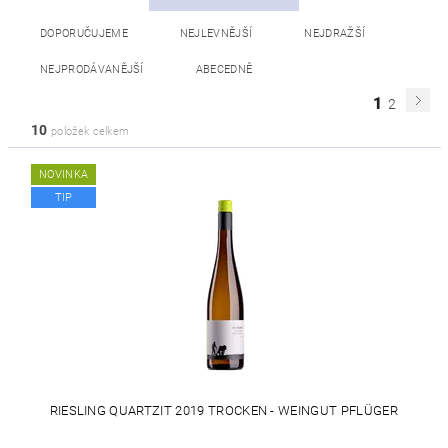
DOPORUČUJEME
NEJLEVNĚJŠÍ
NEJDRAŽŠÍ
NEJPRODÁVANĚJŠÍ
ABECEDNĚ
1
2
10
položek celkem
NOVINKA
TIP
RIESLING QUARTZIT 2019 TROCKEN - WEINGUT PFLÜGER