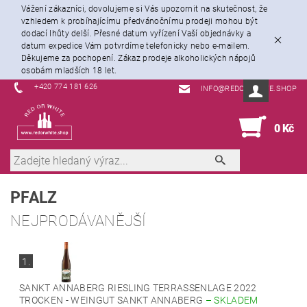
Vážení zákazníci, dovolujeme si Vás upozornit na skutečnost, že
vzhledem k probíhajícímu předvánočnímu prodeji mohou být
dodací lhůty delší. Přesné datum vyřízení Vaší objednávky a
datum expedice Vám potvrdíme telefonicky nebo e-mailem.
Děkujeme za pochopení. Zákaz prodeje alkoholických nápojů
osobám mladších 18 let.
+420 774 181 626
INFO@REDORWHITE.SHOP
0
0 Kč
PFALZ
NEJPRODÁVANĚJŠÍ
1.
SANKT ANNABERG RIESLING TERRASSENLAGE 2022
TROCKEN - WEINGUT SANKT ANNABERG
–
SKLADEM