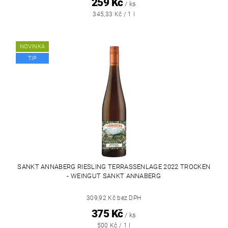
259 Kč
/ ks
345,33 Kč / 1 l
NOVINKA
TIP
SANKT ANNABERG RIESLING TERRASSENLAGE 2022 TROCKEN
- WEINGUT SANKT ANNABERG
309,92 Kč bez DPH
375 Kč
/ ks
500 Kč / 1 l