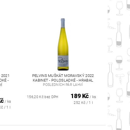
 2021
PELVINS MUŠKÁT MORAVSKÝ 2022
DKÉ -
KABINET - POLOSLADKÉ - HRABAL
VÍ
POSLEDNÍCH PÁR LAHVÍ
A
189 Kč
/ ks
156,20 Kč bez DPH
Kč
/ ks
252 Kč / 1 l
č / 1 l