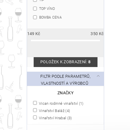
TOP VÍNO
BOMBA CENA
149
Kč
350
Kč
POLOŽEK K ZOBRAZENÍ:
8
FILTR PODLE PARAMETRŮ,
VLASTNOSTÍ A VÝROBCŮ
ZNAČKY
Vican rodinné vinařství
(1)
Vinařství Baláž
(4)
Vinařství Hrabal
(3)