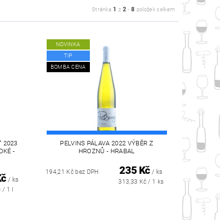
1
2
8
Stránka
z
-
položek celkem
NOVINKA
TIP
BOMBA CENA
 2023
PELVINS PÁLAVA 2022 VÝBĚR Z
DKÉ -
HROZNŮ - HRABAL
235 Kč
/ ks
194,21 Kč bez DPH
Kč
/ ks
313,33 Kč / 1 ks
 / 1 l