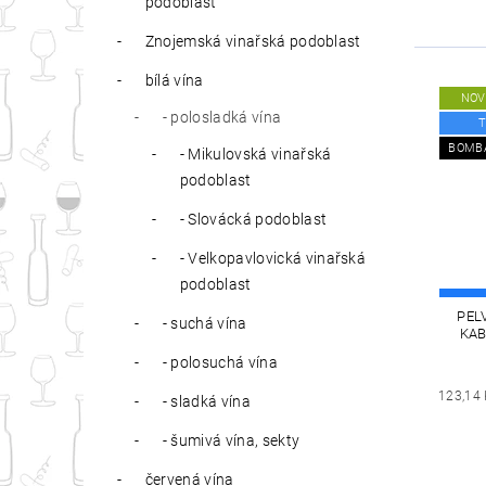
podoblast
Znojemská vinařská podoblast
bílá vína
NOV
- polosladká vína
T
BOMB
- Mikulovská vinařská
podoblast
- Slovácká podoblast
- Velkopavlovická vinařská
podoblast
PEL
- suchá vína
KAB
- polosuchá vína
123,14
- sladká vína
- šumivá vína, sekty
červená vína