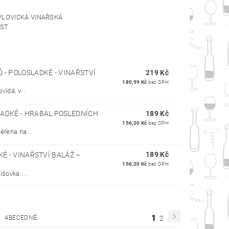
VLOVICKÁ VINAŘSKÁ
ST
 - POLOSLADKÉ - VINAŘSTVÍ
219 Kč
180,99 Kč
bez DPH
ídá, v...
LADKÉ - HRABAL POSLEDNÍCH
189 Kč
156,20 Kč
bez DPH
ěřena na...
189 Kč
KÉ - VINAŘSTVÍ BALÁŽ
–
156,20 Kč
bez DPH
šovka....
1
ABECEDNĚ
2