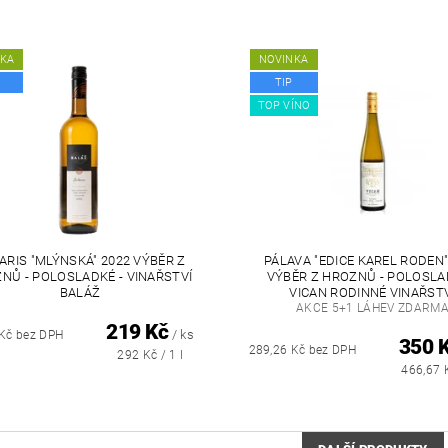
NKA
NOVINKA
TIP
TOP VÍNO
ARIS "MLÝNSKÁ" 2022 VÝBĚR Z
PÁLAVA "EDICE KAREL RODEN"
NŮ - POLOSLADKÉ - VINAŘSTVÍ
VÝBĚR Z HROZNŮ - POLOSLA
BALÁŽ
VICAN RODINNÉ VINAŘST
AKCE 5+1 LÁHEV ZDARM
219 Kč
/ ks
 Kč bez DPH
350 
289,26 Kč bez DPH
292 Kč / 1 l
466,67 K