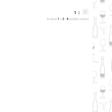
1
2
1
2
8
Stránka
z
-
položek celkem