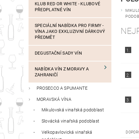
KLUB RED OR WHITE - KLUBOVÉ
PŘEDPLATNÉ VÍN
MIKUL
PODOB
SPECIÁLNÍ NABÍDKA PRO FIRMY -
NEJ
VÍNA JAKO EXKLUZIVNÍ DÁRKOVÝ
PŘEDMĚT
1.
DEGUSTAČNÍ SADY VÍN
NABÍDKA VÍN Z MORAVY A
ZAHRANIČÍ
2.
PROSECCO A SPUMANTE
MORAVSKÁ VÍNA
3.
Mikulovská vinařská podoblast
Slovácká vinařská podoblast
Velkopavlovická vinařská
DOPOR