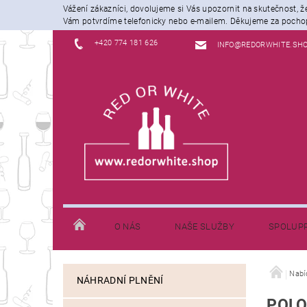
Vážení zákazníci, dovolujeme si Vás upozornit na skutečnost, 
Vám potvrdíme telefonicky nebo e-mailem. Děkujeme za pochop
+420 774 181 626
INFO@REDORWHITE.SH
O NÁS
NAŠE SLUŽBY
SPOLUP
JAK NAKUPOVAT
INFORMACE K DOPRAVĚ
Nabí
NÁHRADNÍ PLNĚNÍ
POLO