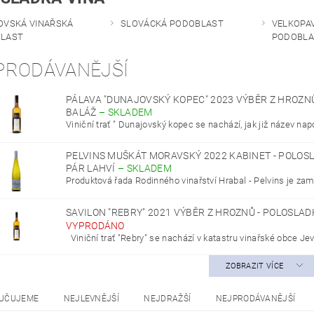
OVSKÁ VINAŘSKÁ
SLOVÁCKÁ PODOBLAST
VELKOPA
LAST
PODOBLA
PRODÁVANĚJŠÍ
PÁLAVA "DUNAJOVSKÝ KOPEC" 2023 VÝBĚR Z HROZNŮ
BALÁŽ
–
SKLADEM
Viniční trať " Dunajovský kopec se nachází, jak již název napov
PELVINS MUŠKÁT MORAVSKÝ 2022 KABINET - POLOS
PÁR LAHVÍ
–
SKLADEM
Produktová řada Rodinného vinařství Hrabal - Pelvins je zam
SAVILON "REBRY" 2021 VÝBĚR Z HROZNŮ - POLOSLAD
VYPRODÁNO
Viniční trať "Rebry" se nachází v katastru vinařské obce Jevi
ZOBRAZIT VÍCE
UČUJEME
NEJLEVNĚJŠÍ
NEJDRAŽŠÍ
NEJPRODÁVANĚJŠÍ