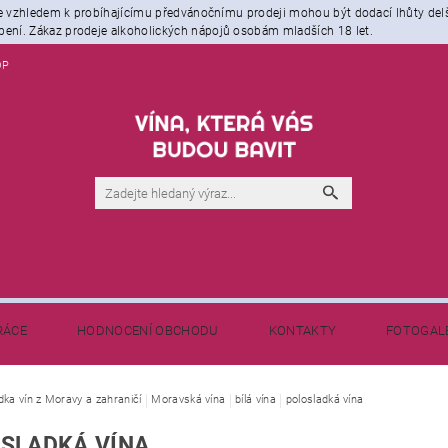
že vzhledem k probíhajícímu předvánočnímu prodeji mohou být dodací lhůty del
ení. Zákaz prodeje alkoholických nápojů osobám mladších 18 let.
OP
RÁCE
HODNOCENÍ OBCHODU
KONTAKTY
FOTOGAL
NAPIŠTE NÁM
BLOG - NEJEN O VÍNĚ
dka vín z Moravy a zahraničí
Moravská vína
bílá vína
polosladká vína
SLADKÁ VÍNA