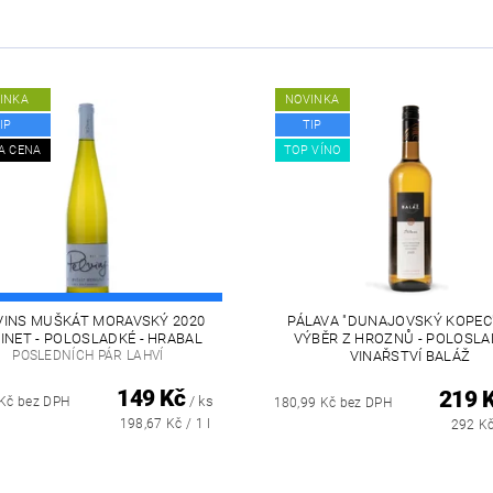
INKA
NOVINKA
IP
TIP
A CENA
TOP VÍNO
VINS MUŠKÁT MORAVSKÝ 2020
PÁLAVA "DUNAJOVSKÝ KOPEC"
INET - POLOSLADKÉ - HRABAL
VÝBĚR Z HROZNŮ - POLOSLA
POSLEDNÍCH PÁR LAHVÍ
VINAŘSTVÍ BALÁŽ
149 Kč
219 
/ ks
 Kč bez DPH
180,99 Kč bez DPH
198,67 Kč / 1 l
292 Kč