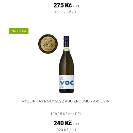
275 Kč
/ ks
366,67 Kč / 1 l
NOVINKA
RYZLINK RÝNSKÝ 2022 VOC ZNOJMO - ARTE VINI
198,35 Kč bez DPH
240 Kč
/ ks
320 Kč / 1 l