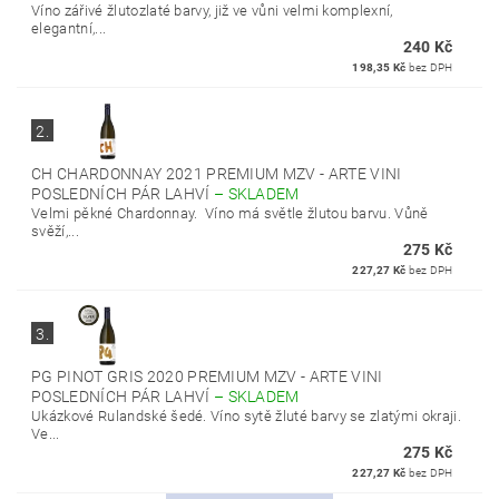
Víno zářivé žlutozlaté barvy, již ve vůni velmi komplexní,
elegantní,...
240 Kč
198,35 Kč
bez DPH
2.
CH CHARDONNAY 2021 PREMIUM MZV - ARTE VINI
POSLEDNÍCH PÁR LAHVÍ
–
SKLADEM
Velmi pěkné Chardonnay. Víno má světle žlutou barvu. Vůně
svěží,...
275 Kč
227,27 Kč
bez DPH
3.
PG PINOT GRIS 2020 PREMIUM MZV - ARTE VINI
POSLEDNÍCH PÁR LAHVÍ
–
SKLADEM
Ukázkové Rulandské šedé. Víno sytě žluté barvy se zlatými okraji.
Ve...
275 Kč
227,27 Kč
bez DPH