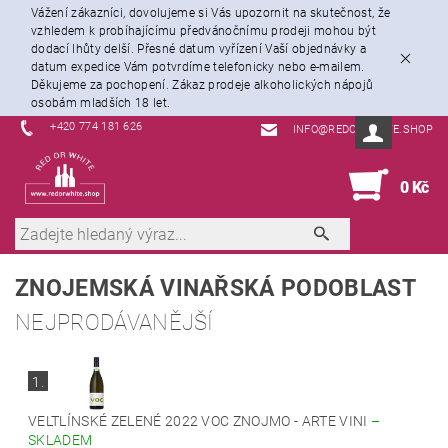
Vážení zákazníci, dovolujeme si Vás upozornit na skutečnost, že
vzhledem k probíhajícímu předvánočnímu prodeji mohou být
dodací lhůty delší. Přesné datum vyřízení Vaší objednávky a
datum expedice Vám potvrdíme telefonicky nebo e-mailem.
Děkujeme za pochopení. Zákaz prodeje alkoholických nápojů
osobám mladších 18 let.
+420 774 181 626
INFO@REDORWHITE.SHOP
0
0 Kč
ZNOJEMSKÁ VINAŘSKÁ PODOBLAST
NEJPRODÁVANĚJŠÍ
1.
VELTLÍNSKÉ ZELENÉ 2022 VOC ZNOJMO - ARTE VINI
–
SKLADEM