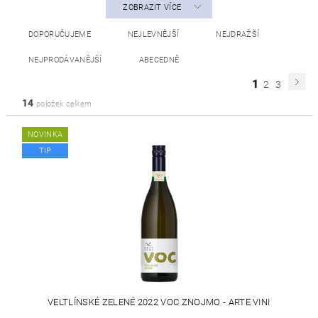
ZOBRAZIT VÍCE
DOPORUČUJEME
NEJLEVNĚJŠÍ
NEJDRAŽŠÍ
NEJPRODÁVANĚJŠÍ
ABECEDNĚ
1
2
3
14
položek celkem
NOVINKA
TIP
VELTLÍNSKÉ ZELENÉ 2022 VOC ZNOJMO - ARTE VINI