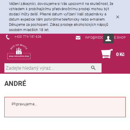
Vážení zákazníci, dovolujeme si Vás upozornit na skutečnost, že
vzhledem k probíhajícímu předvánočnímu prodeji mohou být
dodací lhůty delší. Přesné datum vyřízení Vaší objednávky a
datum expedice Vám potvrdíme telefonicky nebo e-mailem.
Děkujeme za pochopení. Zákaz prodeje alkoholických nápojů
osobám mladších 18 let.
+420 774 181 626
INFO@REDORWHITE.SHOP
0
0 Kč
ANDRÉ
Připravujeme...