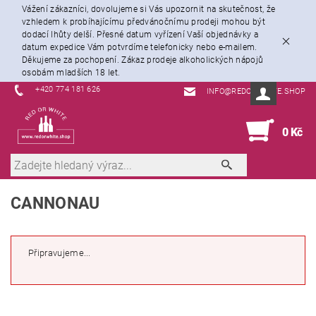
Vážení zákazníci, dovolujeme si Vás upozornit na skutečnost, že
vzhledem k probíhajícímu předvánočnímu prodeji mohou být
dodací lhůty delší. Přesné datum vyřízení Vaší objednávky a
datum expedice Vám potvrdíme telefonicky nebo e-mailem.
Děkujeme za pochopení. Zákaz prodeje alkoholických nápojů
osobám mladších 18 let.
+420 774 181 626
INFO@REDORWHITE.SHOP
0
0 Kč
CANNONAU
Připravujeme...