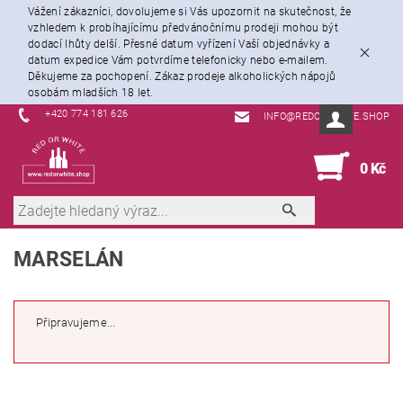
Vážení zákazníci, dovolujeme si Vás upozornit na skutečnost, že
vzhledem k probíhajícímu předvánočnímu prodeji mohou být
dodací lhůty delší. Přesné datum vyřízení Vaší objednávky a
datum expedice Vám potvrdíme telefonicky nebo e-mailem.
Děkujeme za pochopení. Zákaz prodeje alkoholických nápojů
osobám mladších 18 let.
+420 774 181 626
INFO@REDORWHITE.SHOP
0
0 Kč
MARSELÁN
Připravujeme...