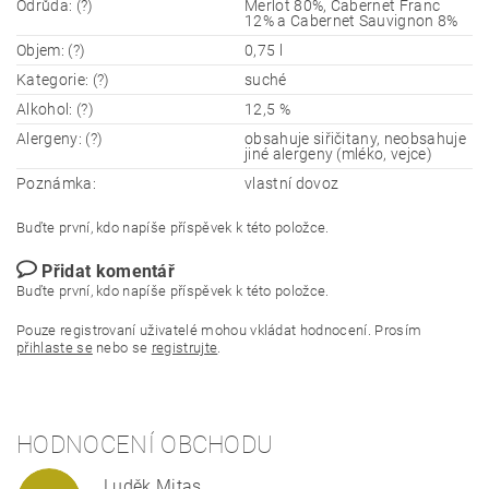
Odrůda: (?)
Merlot 80%, Cabernet Franc
12% a Cabernet Sauvignon 8%
Objem: (?)
0,75 l
Kategorie: (?)
suché
Alkohol: (?)
12,5 %
Alergeny: (?)
obsahuje siřičitany, neobsahuje
jiné alergeny (mléko, vejce)
Poznámka:
vlastní dovoz
Buďte první, kdo napíše příspěvek k této položce.
Přidat komentář
Buďte první, kdo napíše příspěvek k této položce.
Pouze registrovaní uživatelé mohou vkládat hodnocení. Prosím
přihlaste se
nebo se
registrujte
.
HODNOCENÍ OBCHODU
Luděk Mitas