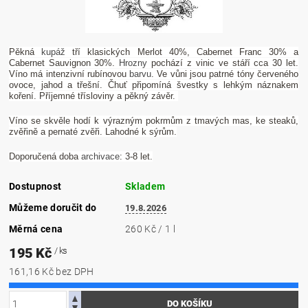
Pěkná
kupáž
tří klasických Merlot 40%, Cabernet Franc 30% a
Cabernet Sauvignon 30%.
Hrozny
pochází z vinic ve stáří cca 30 let.
Víno má intenzivní rubínovou
barvu
. Ve vůni jsou patrné tóny červeného
ovoce, jahod a třešní. Čhuť připomíná švestky s lehkým náznakem
koření. Příjemné třísloviny a pěkný závěr.
Víno se skvěle hodí k výrazným pokrmům z tmavých mas, ke steaků,
zvěřině a pernaté zvěři. Lahodné k sýrům.
Doporučená doba
archivace
: 3-8 let.
Dostupnost
Skladem
Můžeme doručit do
19.8.2026
Měrná cena
260 Kč / 1 l
195 Kč
/ ks
161,16 Kč bez DPH