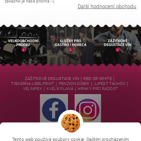
zákazník je naše priorita :-)
Další hodnocení obchodu
|
|
ZÁŽITKOVÉ DEGUSTACE VÍN
RED OR WHITE
|
|
|
TISKÁRNA LIEBLPRINT
PENZION DOBÍK
JJFEST TACHOV
|
|
VELIMPEX
KVELB PLANÁ
HRNKY PRO RADOST
Tento web používá soubory cookie. Dalším procházením