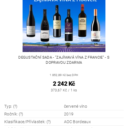
DEGUSTAČNÍ SADA - "ZAJÍMAVÁ VÍNA Z FRANCIE" - S
DOPRAVOU ZDARMA
1 852,89 Kč bez DPH
2 242 Kč
373,67 Kč / 1 ks
Typ: (?)
červené víno
Ročník: (?)
2019
Klasifikace/Přívlastek: (?)
AOC Bordeaux