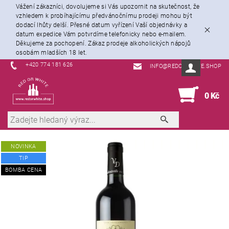
Vážení zákazníci, dovolujeme si Vás upozornit na skutečnost, že
vzhledem k probíhajícímu předvánočnímu prodeji mohou být
dodací lhůty delší. Přesné datum vyřízení Vaší objednávky a
datum expedice Vám potvrdíme telefonicky nebo e-mailem.
Děkujeme za pochopení. Zákaz prodeje alkoholických nápojů
osobám mladších 18 let.
+420 774 181 626
INFO@REDORWHITE.SHOP
0
0 Kč
NOVINKA
TIP
BOMBA CENA