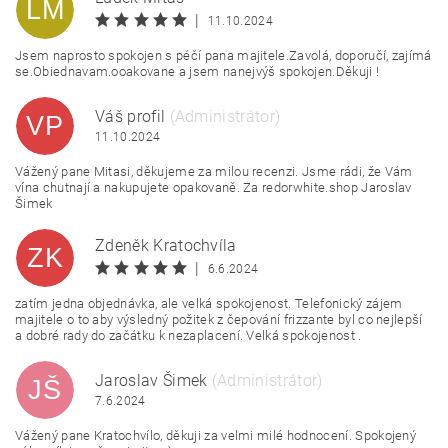
LM
|
11.10.2024
Jsem naprosto spokojen s péčí pana majitele.Zavolá, doporučí, zajímá
se.Obiednavam.ooakovane a jsem nanejvýš spokojen.Děkuji !
Váš profil
(Administrátor)
VP
11.10.2024
Vážený pane Mitasi, děkujeme za milou recenzi. Jsme rádi, že Vám
vína chutnají a nakupujete opakovaně. Za redorwhite.shop Jaroslav
Šimek
Zdeněk Kratochvíla
ZK
|
6.6.2024
zatím jedna objednávka, ale velká spokojenost. Telefonický zájem
majitele o to aby výsledný požitek z čepování frizzante byl co nejlepší
a dobré rady do začátku k nezaplacení. Velká spokojenost .
Jaroslav Šimek
(Administrátor)
JŠ
7.6.2024
Vážený pane Kratochvílo, děkuji za velmi milé hodnocení. Spokojený