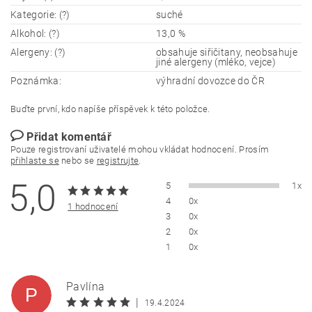
Kategorie: (?)
suché
Alkohol: (?)
13,0 %
Alergeny: (?)
obsahuje siřičitany, neobsahuje
jiné alergeny (mléko, vejce)
Poznámka:
výhradní dovozce do ČR
Buďte první, kdo napíše příspěvek k této položce.
Přidat komentář
Pouze registrovaní uživatelé mohou vkládat hodnocení. Prosím
přihlaste se
nebo se
registrujte
.
5,0
5
1x
4
0x
1 hodnocení
3
0x
2
0x
1
0x
Pavlína
P
|
19.4.2024