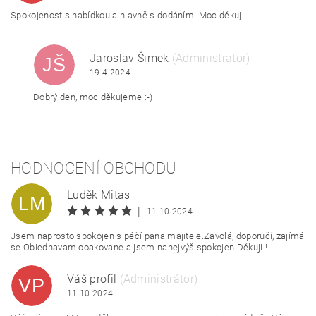
Spokojenost s nabídkou a hlavně s dodáním. Moc děkuji
Jaroslav Šimek
(Administrátor)
JŠ
19.4.2024
Dobrý den, moc děkujeme :-)
HODNOCENÍ OBCHODU
Luděk Mitas
LM
|
11.10.2024
Jsem naprosto spokojen s péčí pana majitele.Zavolá, doporučí, zajímá
se.Obiednavam.ooakovane a jsem nanejvýš spokojen.Děkuji !
Váš profil
(Administrátor)
VP
11.10.2024