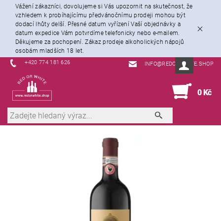
Vážení zákazníci, dovolujeme si Vás upozornit na skutečnost, že
vzhledem k probíhajícímu předvánočnímu prodeji mohou být
dodací lhůty delší. Přesné datum vyřízení Vaší objednávky a
datum expedice Vám potvrdíme telefonicky nebo e-mailem.
Děkujeme za pochopení. Zákaz prodeje alkoholických nápojů
osobám mladších 18 let.
+420 774 181 626
INFO@REDORWHITE.SHOP
0
0 Kč