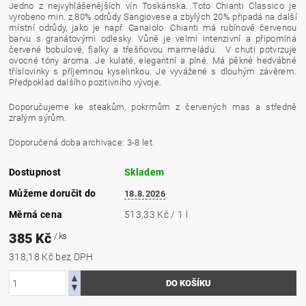
Jedno z nejvyhlášenějších vín Toskánska. Toto
Chianti
Classico je
vyrobeno min. z 80%
odrůdy
Sangiovese
a zbylých 20% připadá na další
místní odrůdy, jako je např. Canaiolo. Chianti má rubínově červenou
barvu
s granátovými odlesky. Vůně je velmi intenzivní a připomíná
červené bobulové, fialky a třešňovou marmeládu. V chuti potvrzuje
ovocné tóny
aroma
. Je kulaté, elegantní a plné. Má pěkné hedvábné
tříslovinky s příjemnou
kyselinkou
. Je vyvážené s dlouhým závěrem.
Předpoklad dalšího pozitivního vývoje.
Doporučujeme ke steakům, pokrmům z červených mas a středně
zralým sýrům.
Doporučená doba
archivace
: 3-8 let.
Dostupnost
Skladem
Můžeme doručit do
18.8.2026
Měrná cena
513,33 Kč / 1 l
385 Kč
/ ks
318,18 Kč bez DPH