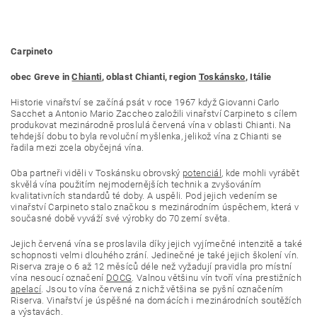
Carpineto
obec Greve in
Chianti
, oblast Chianti, region
Toskánsko
, Itálie
Historie vinařství se začíná psát v roce 1967 když Giovanni Carlo
Sacchet a Antonio Mario Zaccheo založili vinařství Carpineto s cílem
produkovat mezinárodně proslulá červená vína v oblasti Chianti. Na
tehdejší dobu to byla revoluční myšlenka, jelikož vína z Chianti se
řadila mezi zcela obyčejná vína.
Oba partneři viděli v Toskánsku obrovský
potenciál
, kde mohli vyrábět
skvělá vína použitím nejmodernějších technik a zvyšováním
kvalitativních standardů té doby. A uspěli. Pod jejich vedením se
vinařství Carpineto stalo značkou s mezinárodním úspěchem, která v
současné době vyváží své výrobky do 70 zemí světa.
Jejich červená vína se proslavila díky jejich vyjímečné intenzitě a také
schopnosti velmi dlouhého zrání. Jedinečné je také jejich školení vín.
Riserva zraje o 6 až 12 měsíců déle než vyžadují pravidla pro místní
vína nesoucí označení
DOCG
. Valnou většinu vín tvoří vína prestižních
apelací
. Jsou to vína červená z nichž většina se pyšní označením
Riserva. Vinařství je úspěšné na domácích i mezinárodních soutěžích
a výstavách.