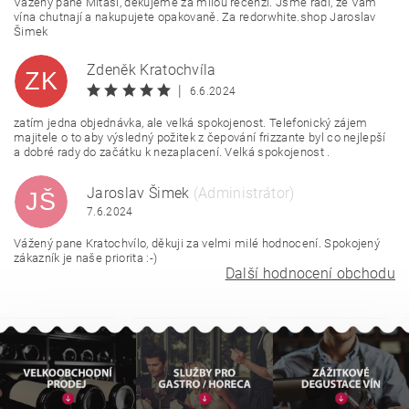
Vážený pane Mitasi, děkujeme za milou recenzi. Jsme rádi, že Vám
vína chutnají a nakupujete opakovaně. Za redorwhite.shop Jaroslav
Šimek
Zdeněk Kratochvíla
ZK
|
6.6.2024
zatím jedna objednávka, ale velká spokojenost. Telefonický zájem
majitele o to aby výsledný požitek z čepování frizzante byl co nejlepší
a dobré rady do začátku k nezaplacení. Velká spokojenost .
Jaroslav Šimek
(Administrátor)
JŠ
7.6.2024
Vážený pane Kratochvílo, děkuji za velmi milé hodnocení. Spokojený
zákazník je naše priorita :-)
Další hodnocení obchodu