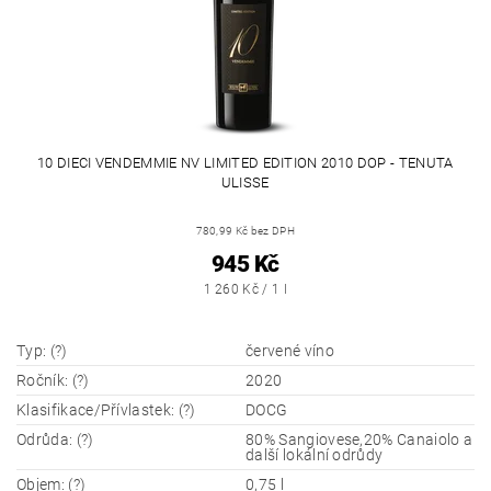
10 DIECI VENDEMMIE NV LIMITED EDITION 2010 DOP - TENUTA
ULISSE
780,99 Kč bez DPH
945 Kč
1 260 Kč / 1 l
Typ: (?)
červené víno
Ročník: (?)
2020
Klasifikace/Přívlastek: (?)
DOCG
Odrůda: (?)
80% Sangiovese,20% Canaiolo a
další lokální odrůdy
Objem: (?)
0,75 l