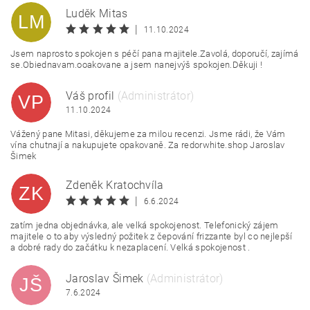
Luděk Mitas
LM
|
11.10.2024
Jsem naprosto spokojen s péčí pana majitele.Zavolá, doporučí, zajímá
se.Obiednavam.ooakovane a jsem nanejvýš spokojen.Děkuji !
Váš profil
(Administrátor)
VP
11.10.2024
Vážený pane Mitasi, děkujeme za milou recenzi. Jsme rádi, že Vám
vína chutnají a nakupujete opakovaně. Za redorwhite.shop Jaroslav
Šimek
Zdeněk Kratochvíla
ZK
|
6.6.2024
zatím jedna objednávka, ale velká spokojenost. Telefonický zájem
majitele o to aby výsledný požitek z čepování frizzante byl co nejlepší
a dobré rady do začátku k nezaplacení. Velká spokojenost .
Jaroslav Šimek
(Administrátor)
JŠ
7.6.2024