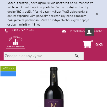
Vážení zákazníci, dovolujeme si Vás upozornit na skutečnost, že
vzhledem k probíhajícímu předvánočnímu prodeji mohou být
dodací lhůty delší. Přesné datum vyřízení Vaší objednávky a
datum expedice Vám potvrdíme telefonicky nebo e-mailem.
Děkujeme za pochopení. Zákaz prodeje alkoholických nápojů
osobám mladších 18 let.
+420 774 181 626
INFO@REDORWHITE.SHOP
0
0 Kč
NOVINKA
TIP