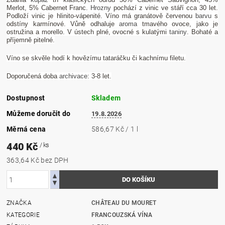
Merlot, 5% Cabernet Franc.
Hrozny
pochází z vinic ve stáří cca 30 let.
Podloží vinic je hlinito-vápenité. Víno má granátově červenou
barvu
s
odstíny karmínové. Vůně odhaluje
aroma
tmavého ovoce, jako je
ostružina a morello. V ústech plné, ovocné s kulatými
taniny
. Bohaté a
příjemně pitelné.
Víno se skvěle hodí k hovězímu tataráčku či kachnímu filetu.
Doporučená doba
archivace
: 3-8 let.
Dostupnost
Skladem
Můžeme doručit do
19.8.2026
Měrná cena
586,67 Kč / 1 l
440 Kč
/ ks
363,64 Kč bez DPH
ZNAČKA
CHÂTEAU DU MOURET
KATEGORIE
FRANCOUZSKÁ VÍNA