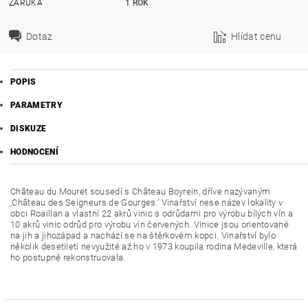
ZÁRUKA
1 ROK
Dotaz
Hlídat cenu
POPIS
PARAMETRY
DISKUZE
HODNOCENÍ
Château du Mouret sousedí s Château Boyrein, dříve nazývaným
‚Château des Seigneurs de Gourges.‘ Vinařství nese název lokality v
obci Roaillan a vlastní 22 akrů vinic s odrůdami pro výrobu bílých vín a
10 akrů vinic odrůd pro výrobu vín červených. Vinice jsou orientované
na jih a jihozápad a nachází se na štěrkovém kopci. Vinařství bylo
několik desetiletí nevyužité až ho v 1973 koupila rodina Medeville, která
ho postupně rekonstruovala.