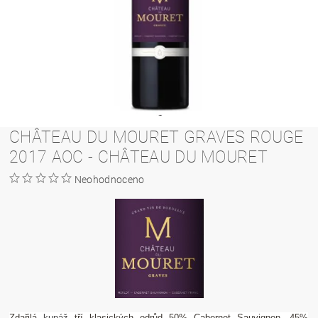
CHÂTEAU DU MOURET GRAVES ROUGE
2017 AOC - CHÂTEAU DU MOURET
Neohodnoceno
Zdařilá
kupáž
tří klasických odrůd 50% Cabernet Sauvignon, 45%