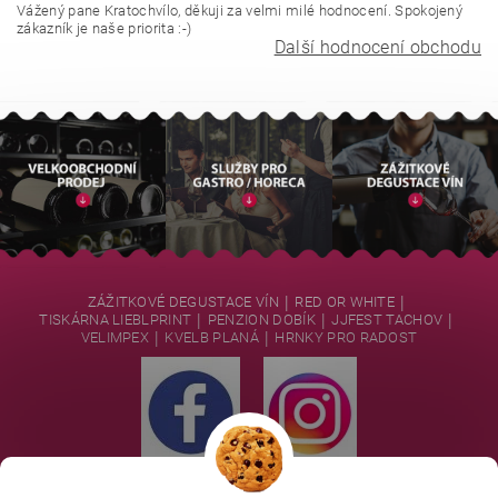
Vážený pane Kratochvílo, děkuji za velmi milé hodnocení. Spokojený
zákazník je naše priorita :-)
Další hodnocení obchodu
|
|
ZÁŽITKOVÉ DEGUSTACE VÍN
RED OR WHITE
|
|
|
TISKÁRNA LIEBLPRINT
PENZION DOBÍK
JJFEST TACHOV
|
|
VELIMPEX
KVELB PLANÁ
HRNKY PRO RADOST