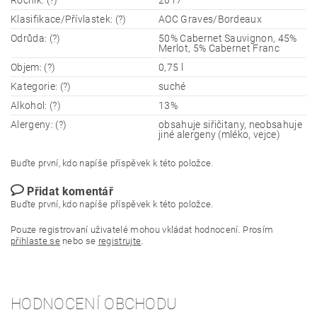
Ročník: (?)
2017
Klasifikace/Přívlastek: (?)
AOC Graves/Bordeaux
Odrůda: (?)
50% Cabernet Sauvignon, 45%
Merlot, 5% Cabernet Franc
Objem: (?)
0,75 l
Kategorie: (?)
suché
Alkohol: (?)
13%
Alergeny: (?)
obsahuje siřičitany, neobsahuje
jiné alergeny (mléko, vejce)
Buďte první, kdo napíše příspěvek k této položce.
Přidat komentář
Buďte první, kdo napíše příspěvek k této položce.
Pouze registrovaní uživatelé mohou vkládat hodnocení. Prosím
přihlaste se
nebo se
registrujte
.
HODNOCENÍ OBCHODU