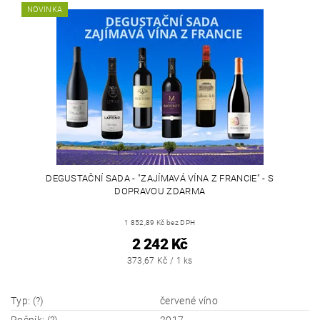
NOVINKA
DEGUSTAČNÍ SADA - "ZAJÍMAVÁ VÍNA Z FRANCIE" - S
DOPRAVOU ZDARMA
1 852,89 Kč bez DPH
2 242 Kč
373,67 Kč / 1 ks
Typ: (?)
červené víno