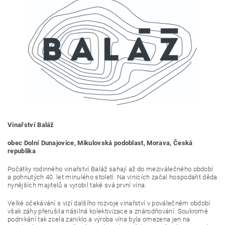
Vinařství Baláž
obec Dolní Dunajovice, Mikulovská podoblast, Morava, Česká
republika
Počátky rodinného vinařství Baláž sahají až do meziválečného období
a pohnutých 40. let minulého století. Na vinicích začal hospodařit děda
nynějších majitelů a vyrobil také svá první vína.
Velké očekávání s vizí dalšího rozvoje vinařství v poválečném období 
však záhy přerušila násilná kolektivizace a znárodňování. Soukromé 
podnikání tak zcela zaniklo a výroba vína byla omezena jen na 