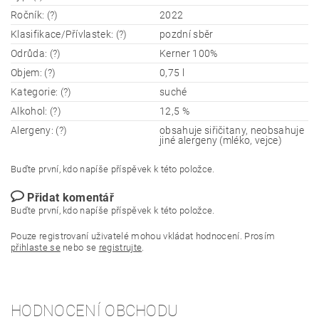
Ročník: (?)
2022
Klasifikace/Přívlastek: (?)
pozdní sběr
Odrůda: (?)
Kerner 100%
Objem: (?)
0,75 l
Kategorie: (?)
suché
Alkohol: (?)
12,5 %
Alergeny: (?)
obsahuje siřičitany, neobsahuje
jiné alergeny (mléko, vejce)
Buďte první, kdo napíše příspěvek k této položce.
Přidat komentář
Buďte první, kdo napíše příspěvek k této položce.
Pouze registrovaní uživatelé mohou vkládat hodnocení. Prosím
přihlaste se
nebo se
registrujte
.
HODNOCENÍ OBCHODU