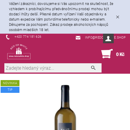
Vážení zákazníci, dovolujeme si Vás upozornit na skutečnost, že
vzhledem k probíhajícímu předvánočnímu prodeji mohou být
dodací lhůty delší. Přesné datum vyřízení Vaší objednávky a
datum expedice Vám potvrdíme telefonicky nebo e-mailem.
Děkujeme za pochopení. Zákaz prodeje alkoholických nápojů
osobám mladších 18 let.
+420 774 181 626
INFO@REDORWHITE.SHOP
0
0 Kč
NOVINKA
TIP