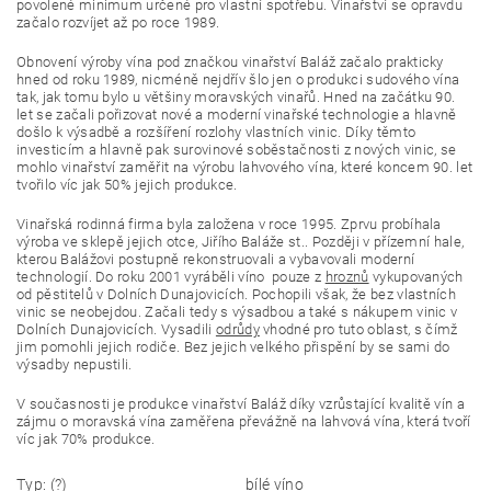
povolené minimum určené pro vlastní spotřebu. Vinařství se opravdu 
začalo rozvíjet až po roce 1989.
Obnovení výroby vína pod značkou vinařství Baláž začalo prakticky 
hned od roku 1989, nicméně nejdřív šlo jen o produkci sudového vína 
tak, jak tomu bylo u většiny moravských vinařů. Hned na začátku 90. 
let se začali pořizovat nové a moderní vinařské technologie a hlavně 
došlo k výsadbě a rozšíření rozlohy vlastních vinic. Díky těmto 
investicím a hlavně pak surovinové soběstačnosti z nových vinic, se 
mohlo vinařství zaměřit na výrobu lahvového vína, které koncem 90. let 
tvořilo víc jak 50% jejich produkce.
Vinařská rodinná firma byla založena v roce 1995. Zprvu probíhala 
výroba ve sklepě jejich otce, Jiřího Baláže st.. Později v přízemní hale, 
kterou Balážovi postupně rekonstruovali a vybavovali moderní 
technologií. Do roku 2001 vyráběli víno  pouze z 
hroznů
 vykupovaných 
od pěstitelů v Dolních Dunajovicích. Pochopili však, že bez vlastních 
vinic se neobejdou. Začali tedy s výsadbou a také s nákupem vinic v 
Dolních Dunajovicích. Vysadili 
odrůdy
 vhodné pro tuto oblast, s čímž 
jim pomohli jejich rodiče. Bez jejich velkého přispění by se sami do 
výsadby nepustili.
V současnosti je produkce vinařství Baláž díky vzrůstající kvalitě vín a 
zájmu o moravská vína zaměřena převážně na lahvová vína, která tvoří 
víc jak 70% produkce.
Typ: (?)
bílé víno