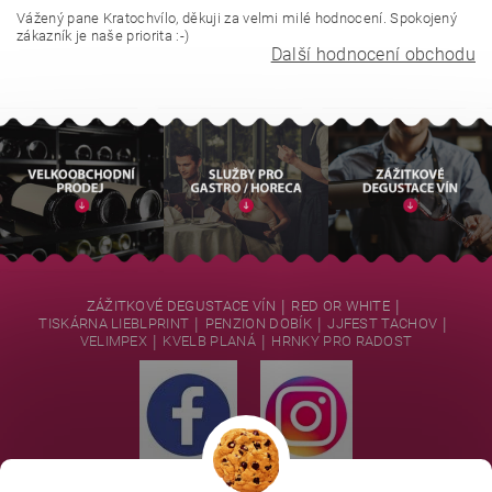
Vážený pane Kratochvílo, děkuji za velmi milé hodnocení. Spokojený
zákazník je naše priorita :-)
Další hodnocení obchodu
|
|
ZÁŽITKOVÉ DEGUSTACE VÍN
RED OR WHITE
|
|
|
TISKÁRNA LIEBLPRINT
PENZION DOBÍK
JJFEST TACHOV
|
|
VELIMPEX
KVELB PLANÁ
HRNKY PRO RADOST