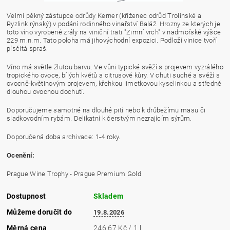
Velmi pěkný zástupce
odrůdy
Kerner (kříženec odrůd
Trolínské a
Ryzlink rýnský
) v podání rodinného vinařství Baláž.
Hrozny
ze kterých je
toto víno vyrobené zrály na
viniční trati
"Zimní vrch" v nadmořské výšce
229 m.n.m. Tato poloha má jihovýchodní expozici. Podloží vinice tvoří
písčitá spraš.
Víno má světle žlutou
barvu
. Ve vůni typické svěží s projevem vyzrálého
tropického ovoce, bílých květů a citrusové kůry. V chuti suché a svěží s
ovocně-květinovým projevem, křehkou limetkovou
kyselinkou
a středně
dlouhou ovocnou dochutí.
Doporučujeme samotné na dlouhé pití nebo k drůbežímu masu či
sladkovodním rybám. Delikatní k čerstvým nezrajícím sýrům.
Doporučená doba
archivace
: 1-4 roky.
Ocenění:
Prague Wine Trophy - Prague Premium Gold
Dostupnost
Skladem
Můžeme doručit do
19.8.2026
Měrná cena
246,67 Kč / 1 l