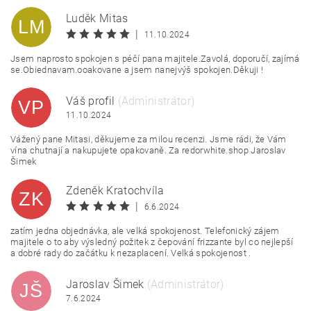
Luděk Mitas
LM
|
11.10.2024
Jsem naprosto spokojen s péčí pana majitele.Zavolá, doporučí, zajímá
se.Obiednavam.ooakovane a jsem nanejvýš spokojen.Děkuji !
Váš profil
(Administrátor)
VP
11.10.2024
Vážený pane Mitasi, děkujeme za milou recenzi. Jsme rádi, že Vám
vína chutnají a nakupujete opakovaně. Za redorwhite.shop Jaroslav
Šimek
Zdeněk Kratochvíla
ZK
|
6.6.2024
zatím jedna objednávka, ale velká spokojenost. Telefonický zájem
majitele o to aby výsledný požitek z čepování frizzante byl co nejlepší
a dobré rady do začátku k nezaplacení. Velká spokojenost .
Jaroslav Šimek
(Administrátor)
JŠ
7.6.2024