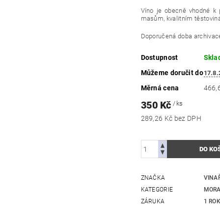
Víno je obecně vhodné k
masům, kvalitním těstovi
Doporučená doba
archivac
Dostupnost
Skla
Můžeme doručit do
17.8.
Měrná cena
466,6
350 Kč
/ ks
289,26 Kč bez DPH
ZNAČKA
VINA
KATEGORIE
MORA
ZÁRUKA
1 RO