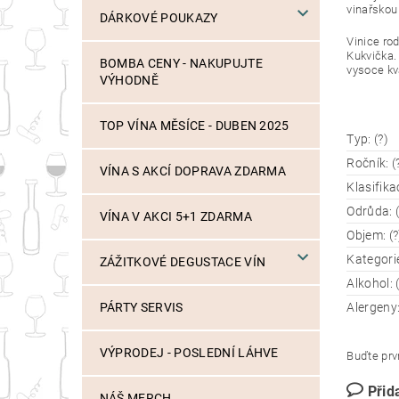
vinařskou
DÁRKOVÉ POUKAZY
Vinice ro
Kukvička.
BOMBA CENY - NAKUPUJTE
vysoce kva
VÝHODNĚ
TOP VÍNA MĚSÍCE - DUBEN 2025
Typ: (?)
Ročník: (
VÍNA S AKCÍ DOPRAVA ZDARMA
Klasifika
Odrůda: (
VÍNA V AKCI 5+1 ZDARMA
Objem: (?
Kategorie
ZÁŽITKOVÉ DEGUSTACE VÍN
Alkohol: 
Alergeny:
PÁRTY SERVIS
VÝPRODEJ - POSLEDNÍ LÁHVE
Buďte prvn
Přid
NÁŠ MERCH