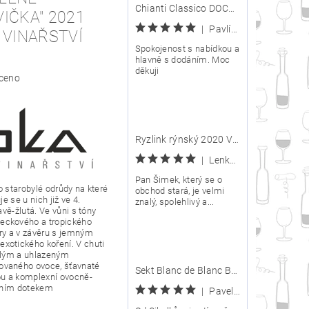
Chianti Classico DOCG 2020 - Carpineto
IČKA" 2021
|
Pavlína
 VINAŘSTVÍ
Spokojenost s nabídkou a
hlavně s dodáním. Moc
děkuji
ceno
Ryzlink rýnský 2020 VOC Znojmo - Arte Vini posledních pár lahví
|
Lenka Kijová
Pan Šimek, který se o
o starobylé
odrůdy
na které
obchod stará, je velmi
e se u nich již ve 4.
znalý, spolehlivý a...
avě-žlutá. Ve vůni s tóny
eckového a tropického
ry a v závěru s jemným
xotického koření. V chuti
rálým a uhlazeným
ovaného ovoce, šťavnaté
Sekt Blanc de Blanc Brut Nature - Víno Cibulka
u a komplexní ovocně-
ivním dotekem
|
Pavel Ptáček