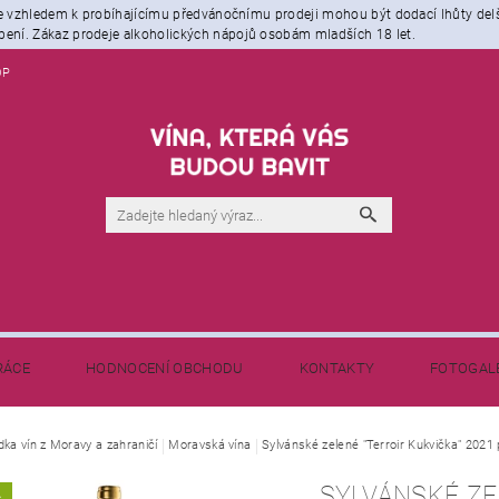
že vzhledem k probíhajícímu předvánočnímu prodeji mohou být dodací lhůty del
ení. Zákaz prodeje alkoholických nápojů osobám mladších 18 let.
OP
RÁCE
HODNOCENÍ OBCHODU
KONTAKTY
FOTOGAL
NAPIŠTE NÁM
BLOG - NEJEN O VÍNĚ
dka vín z Moravy a zahraničí
Moravská vína
Sylvánské zelené "Terroir Kukvička" 2021 
SYLVÁNSKÉ ZE
A