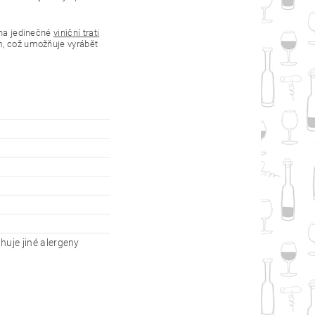
 na jedinečné
viniční trati
 což umožňuje vyrábět
huje jiné alergeny