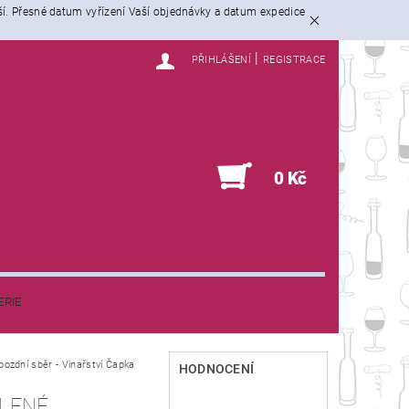
ší. Přesné datum vyřízení Vaší objednávky a datum expedice
|
PŘIHLÁŠENÍ
REGISTRACE
0
0 Kč
ERIE
pozdní sběr - Vinařství Čapka
HODNOCENÍ
LENÉ