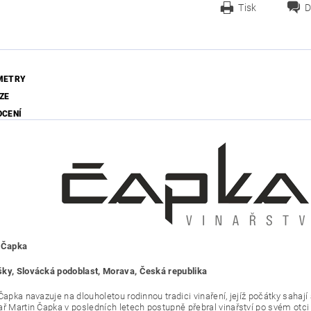
Tisk
D
METRY
ZE
OCENÍ
í Čapka
ky, Slovácká podoblast, Morava, Česká republika
Čapka navazuje na dlouholetou rodinnou tradici vinaření, jejíž počátky sahají 
ř Martin Čapka v posledních letech postupně přebral vinařství po svém otci K