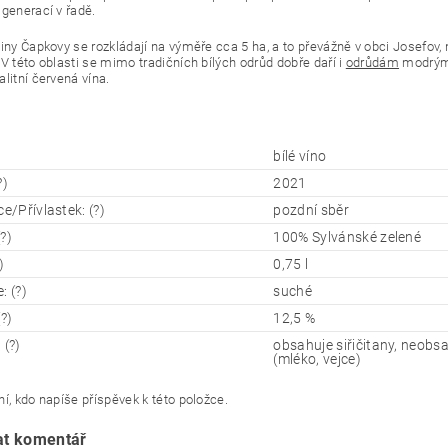
 generací v řadě.
diny Čapkovy se rozkládají na výměře cca 5 ha, a to převážně v obci Josefov,
 V této oblasti se mimo tradičních bílých odrůd dobře daří i
odrůdám
modrým,
litní červená vína.
bílé víno
?)
2021
ce/Přívlastek: (?)
pozdní sběr
?)
100% Sylvánské zelené
)
0,75 l
: (?)
suché
(?)
12,5 %
 (?)
obsahuje siřičitany, neobsa
(mléko, vejce)
í, kdo napíše příspěvek k této položce.
at komentář