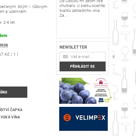
Od Cibulků mi zatím vše
chutnalo. U sektu oceníte
 pečeným bílým i růžovým
kvalitu základního vína.
nám a uzeninám.
Za...
e
: 2-6 let.
dem
2026
NEWSLETTER
7 Kč / 1 l
ŘSTVÍ ČAPKA
VSKÁ VÍNA
K