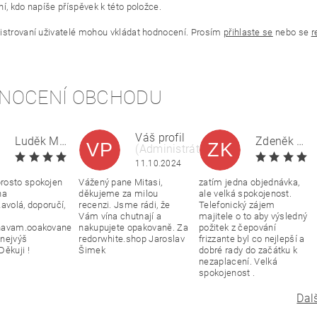
í, kdo napíše příspěvek k této položce.
istrovaní uživatelé mohou vkládat hodnocení. Prosím
přihlaste se
nebo se
r
NOCENÍ OBCHODU
Váš profil
Luděk Mitas
Zdeněk Kratochvíla
VP
ZK
(Administrátor)
|
11.10.2024
11.10.2024
rosto spokojen
Vážený pane Mitasi,
zatím jedna objednávka,
na
děkujeme za milou
ale velká spokojenost.
avolá, doporučí,
recenzi. Jsme rádi, že
Telefonický zájem
Vám vína chutnají a
majitele o to aby výsledný
navam.ooakovane
nakupujete opakovaně. Za
požitek z čepování
nejvýš
redorwhite.shop Jaroslav
frizzante byl co nejlepší a
Děkuji !
Šimek
dobré rady do začátku k
nezaplacení. Velká
spokojenost .
Dal