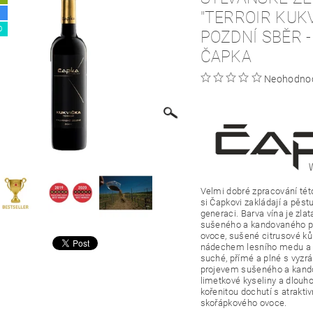
"TERROIR KUKV
O
POZDNÍ SBĚR -
ČAPKA
Neohodno
Velmi dobré zpracování tét
si Čapkovi zakládají a pěstuj
generaci.
Barva vína
je zlat
sušeného a kandovaného p
ovoce, sušené citrusové ků
nádechem lesního medu a e
suché, přímé a plné s vyz
projevem sušeného a kand
limetkové
kyseliny
a dlouho
kořenitou dochutí s atrakt
skořápkového ovoce.