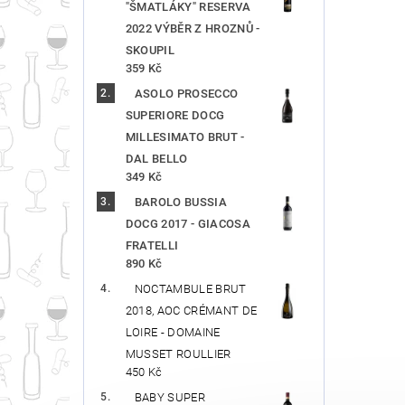
"ŠMATLÁKY" RESERVA
2022 VÝBĚR Z HROZNŮ -
SKOUPIL
359 Kč
ASOLO PROSECCO
SUPERIORE DOCG
MILLESIMATO BRUT -
DAL BELLO
349 Kč
BAROLO BUSSIA
DOCG 2017 - GIACOSA
FRATELLI
890 Kč
NOCTAMBULE BRUT
2018, AOC CRÉMANT DE
LOIRE - DOMAINE
MUSSET ROULLIER
450 Kč
BABY SUPER