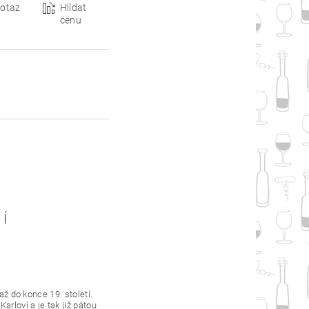
otaz
Hlídat
cenu
až do konce 19. století.
arlovi a je tak již pátou