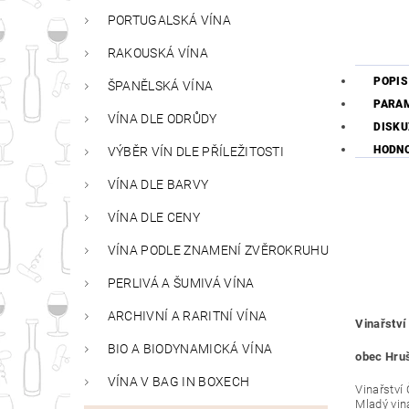
PORTUGALSKÁ VÍNA
RAKOUSKÁ VÍNA
POPIS
ŠPANĚLSKÁ VÍNA
PARA
VÍNA DLE ODRŮDY
DISKU
HODN
VÝBĚR VÍN DLE PŘÍLEŽITOSTI
VÍNA DLE BARVY
VÍNA DLE CENY
VÍNA PODLE ZNAMENÍ ZVĚROKRUHU
PERLIVÁ A ŠUMIVÁ VÍNA
ARCHIVNÍ A RARITNÍ VÍNA
Vinařstv
BIO A BIODYNAMICKÁ VÍNA
obec Hruš
VÍNA V BAG IN BOXECH
Vinařství 
Mladý vina