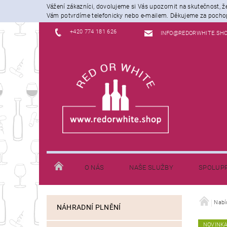
Vážení zákazníci, dovolujeme si Vás upozornit na skutečnost, 
Vám potvrdíme telefonicky nebo e-mailem. Děkujeme za pochop
+420 774 181 626
INFO@REDORWHITE.SH
O NÁS
NAŠE SLUŽBY
SPOLUP
JAK NAKUPOVAT
INFORMACE K DOPRAVĚ
Nabí
NÁHRADNÍ PLNĚNÍ
NOVINK