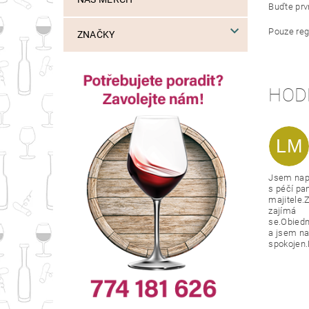
Buďte prvn
Pouze reg
ZNAČKY
HOD
LM
Jsem nap
s péčí pa
majitele.Z
zajímá
se.Obied
a jsem na
spokojen.