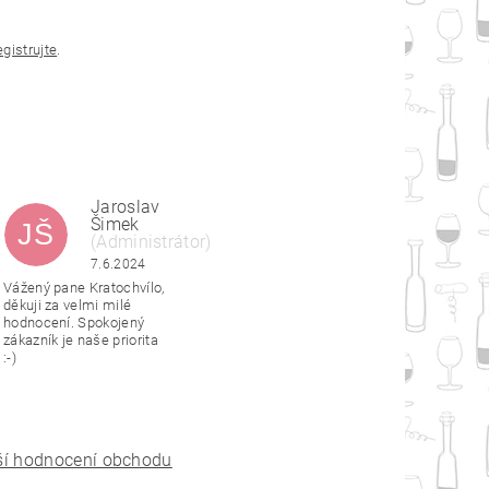
egistrujte
.
Jaroslav
Šimek
JŠ
(Administrátor)
|
6.6.2024
7.6.2024
Vážený pane Kratochvílo,
děkuji za velmi milé
hodnocení. Spokojený
zákazník je naše priorita
:-)
ší hodnocení obchodu