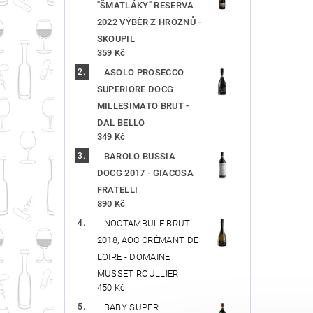
"ŠMATLÁKY" RESERVA
2022 VÝBĚR Z HROZNŮ -
SKOUPIL
359 Kč
ASOLO PROSECCO
SUPERIORE DOCG
MILLESIMATO BRUT -
DAL BELLO
349 Kč
BAROLO BUSSIA
DOCG 2017 - GIACOSA
FRATELLI
890 Kč
NOCTAMBULE BRUT
2018, AOC CRÉMANT DE
LOIRE - DOMAINE
MUSSET ROULLIER
450 Kč
BABY SUPER