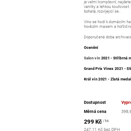
je velmi komplexní, najdete 
vanilky a lehkou kouřovost. 
bohatá, rozvíjející se.
Víno se hodí k domácím h
hovězím masem a hořčičn
Doporučená doba
archivac
Ocenění
Salon vín
2021 - Stříbrná 
Grand Prix Vinex 2021 - St
Král vín 2021 - Zlatá medai
Dostupnost
Vypr
Měrná cena
398,6
299 Kč
/ ks
247,11 Kč bez DPH