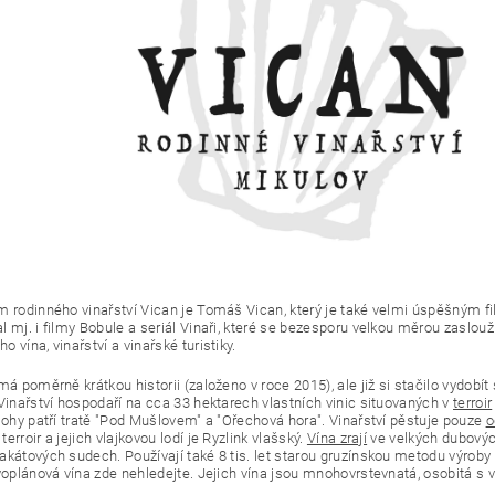
m rodinného vinařství Vican je Tomáš Vican, který je také velmi úspěšným
 mj. i filmy Bobule a seriál Vinaři, které se bezesporu velkou měrou zaslouž
 vína, vinařství a vinařské turistiky.
má poměrně krátkou historii (založeno v roce 2015), ale již si stačilo vydob
 Vinařství hospodaří na cca 33 hektarech vlastních vinic situovaných v
terroir
olohy patří tratě "Pod Mušlovem" a "Ořechová hora". Vinařství pěstuje pouze
o
erroir a jejich vlajkovou lodí je Ryzlink vlašský.
Vína zrají
ve velkých dubovýc
akátových sudech. Používají také 8 tis. let starou gruzínskou metodu výroby
rvoplánová vína zde nehledejte. Jejich vína jsou mnohovrstevnatá, osobitá s 