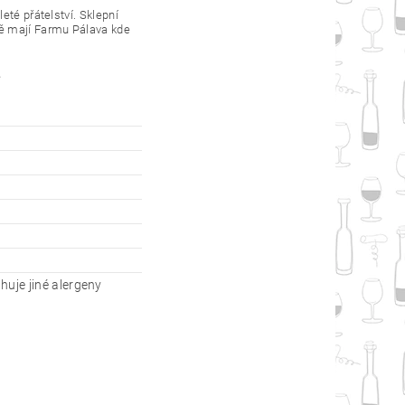
eté přátelství. Sklepní
vě mají Farmu Pálava kde
e
huje jiné alergeny