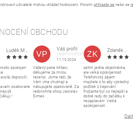
istrovaní uživatelé mohou vkládat hodnocení. Prosím
přihlaste se
nebo se
r
NOCENÍ OBCHODU
Váš profil
Luděk Mitas
Zdeněk Kratochvíla
VP
ZK
(Administrátor)
|
11.10.2024
11.10.2024
rosto spokojen
Vážený pane Mitasi,
zatím jedna objednávka,
na
děkujeme za milou
ale velká spokojenost.
avolá, doporučí,
recenzi. Jsme rádi, že
Telefonický zájem
Vám vína chutnají a
majitele o to aby výsledný
navam.ooakovane
nakupujete opakovaně. Za
požitek z čepování
nejvýš
redorwhite.shop Jaroslav
frizzante byl co nejlepší a
Děkuji !
Šimek
dobré rady do začátku k
nezaplacení. Velká
spokojenost .
Dal