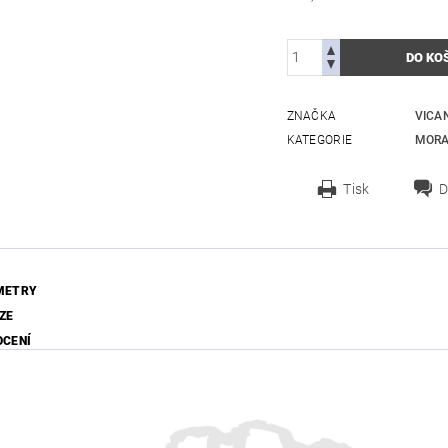
ZNAČKA
VICA
KATEGORIE
MORA
Tisk
D
METRY
ZE
OCENÍ