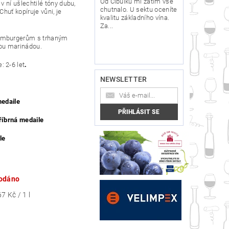
Od Cibulků mi zatím vše
v ní ušlechtilé tóny dubu,
chutnalo. U sektu oceníte
Chuť kopíruje vůni, je
kvalitu základního vína.
Za...
amburgerům s trhaným
ou marinádou.
e
: 2-6 let
.
NEWSLETTER
medaile
říbrná medaile
le
odáno
7 Kč / 1 l