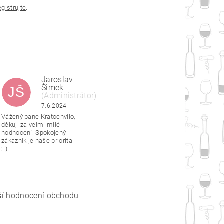
egistrujte
.
Jaroslav
Šimek
JŠ
(Administrátor)
|
6.6.2024
7.6.2024
Vážený pane Kratochvílo,
děkuji za velmi milé
hodnocení. Spokojený
zákazník je naše priorita
:-)
ší hodnocení obchodu