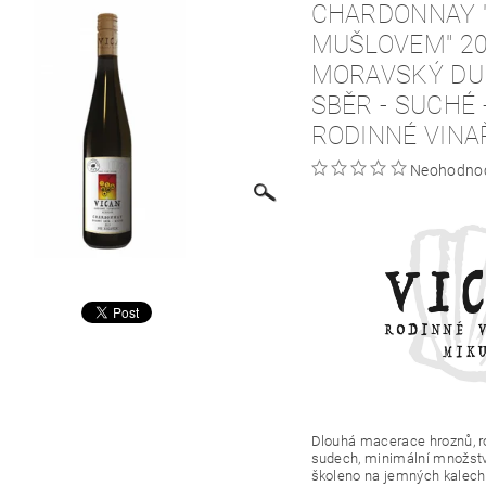
CHARDONNAY 
MUŠLOVEM" 20
MORAVSKÝ DUB
SBĚR - SUCHÉ 
RODINNÉ VINA
Neohodno
Dlouhá macerace
hroznů
, 
sudech, minimální množst
školeno na jemných kalech