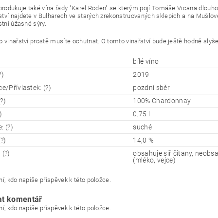
 produkuje také vína řady "Karel Roden" se kterým pojí Tomáše Vicana dlouhol
tví najdete v Bulharech ve starých zrekonstruovaných sklepích a na Mušlo
stní úžasné sýry.
o vinařství prostě musíte ochutnat. O tomto vinařství bude ještě hodně slyš
bílé víno
?)
2019
ce/Přívlastek: (?)
pozdní sběr
?)
100% Chardonnay
)
0,75 l
: (?)
suché
(?)
14,0 %
 (?)
obsahuje siřičitany, neobsa
(mléko, vejce)
í, kdo napíše příspěvek k této položce.
at komentář
í, kdo napíše příspěvek k této položce.