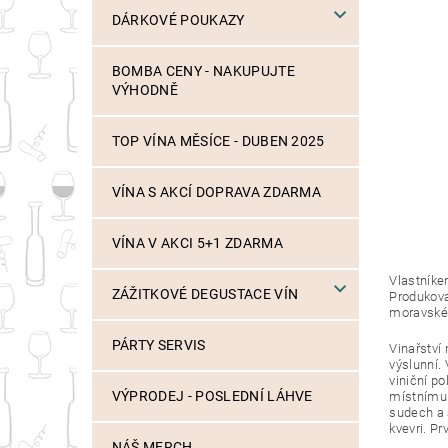
DÁRKOVÉ POUKAZY
BOMBA CENY - NAKUPUJTE
VÝHODNĚ
TOP VÍNA MĚSÍCE - DUBEN 2025
VÍNA S AKCÍ DOPRAVA ZDARMA
VÍNA V AKCI 5+1 ZDARMA
Vlastníke
ZÁŽITKOVÉ DEGUSTACE VÍN
Produkoval
moravského
PÁRTY SERVIS
Vinařství 
výslunní.
viniční p
VÝPRODEJ - POSLEDNÍ LÁHVE
místnímu t
sudech a 
kvevri. P
NÁŠ MERCH