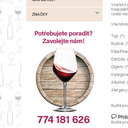
Vinařství
hospodářs
vyrábí vla
ZNAČKY
Vna tohot
Typ: (?)
Ročník: (
Klasifika
Odrůda: (
Objem: (?
Kategorie
Alkohol: 
Alergeny:
Buďte prvn
Přid
Buďte prvn