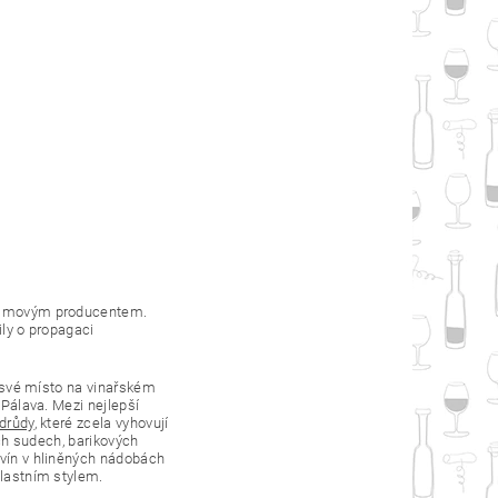
 filmovým producentem.
ily o propagaci
ít své místo na vinařském
Pálava. Mezi nejlepší
drůdy
, které zcela vyhovují
h sudech, barikových
 vín v hliněných nádobách
vlastním stylem.