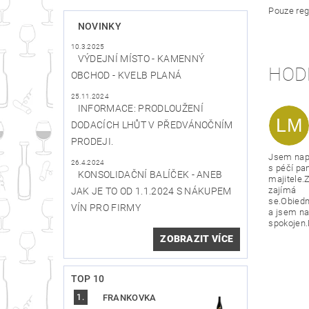
Pouze reg
NOVINKY
10.3.2025
VÝDEJNÍ MÍSTO - KAMENNÝ
HOD
OBCHOD - KVELB PLANÁ
25.11.2024
INFORMACE: PRODLOUŽENÍ
LM
DODACÍCH LHŮT V PŘEDVÁNOČNÍM
PRODEJI.
Jsem nap
26.4.2024
s péčí pa
KONSOLIDAČNÍ BALÍČEK - ANEB
majitele.Z
zajímá
JAK JE TO OD 1.1.2024 S NÁKUPEM
se.Obied
VÍN PRO FIRMY
a jsem na
spokojen.
ZOBRAZIT VÍCE
TOP 10
FRANKOVKA