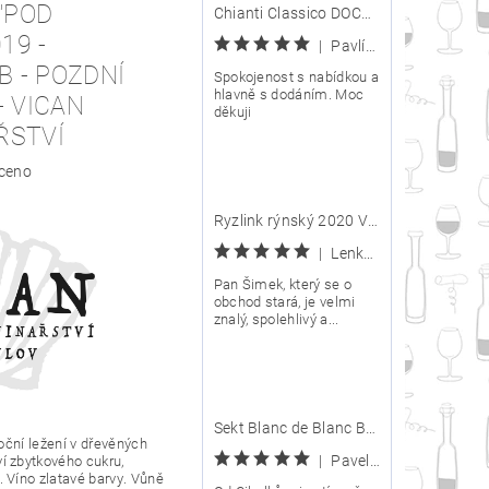
"POD
Chianti Classico DOCG 2020 - Carpineto
19 -
|
Pavlína
 - POZDNÍ
Spokojenost s nabídkou a
hlavně s dodáním. Moc
- VICAN
děkuji
ŘSTVÍ
ceno
Ryzlink rýnský 2020 VOC Znojmo - Arte Vini posledních pár lahví
|
Lenka Kijová
Pan Šimek, který se o
obchod stará, je velmi
znalý, spolehlivý a...
Sekt Blanc de Blanc Brut Nature - Víno Cibulka
roční ležení v dřevěných
|
Pavel Ptáček
ví zbytkového
cukru
,
. Víno zlatavé
barvy
. Vůně