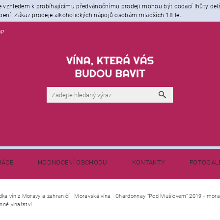
že vzhledem k probíhajícímu předvánočnímu prodeji mohou být dodací lhůty del
ení. Zákaz prodeje alkoholických nápojů osobám mladších 18 let.
OP
RÁCE
HODNOCENÍ OBCHODU
KONTAKTY
FOTOGAL
NAPIŠTE NÁM
BLOG - NEJEN O VÍNĚ
dka vín z Moravy a zahraničí
Moravská vína
Chardonnay "Pod Mušlovem" 2019 - morav
inné vinařství