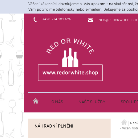
Vážení zákazníci, dovolujeme si Vás upozornit na skutečnost, 
Vám potvrdíme telefonicky nebo e-mailem. Děkujeme za pochop
+420 774 181 626
INFO@REDORWHITE.SH
O NÁS
NAŠE SLUŽBY
SPOLUP
JAK NAKUPOVAT
INFORMACE K DOPRAVĚ
Nabí
NÁHRADNÍ PLNĚNÍ
- Vican rod