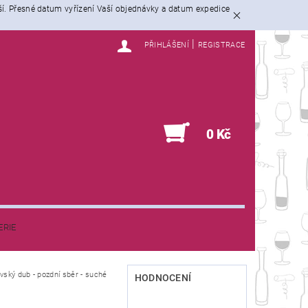
ší. Přesné datum vyřízení Vaší objednávky a datum expedice
|
PŘIHLÁŠENÍ
REGISTRACE
0
0 Kč
ERIE
ský dub - pozdní sběr - suché
HODNOCENÍ