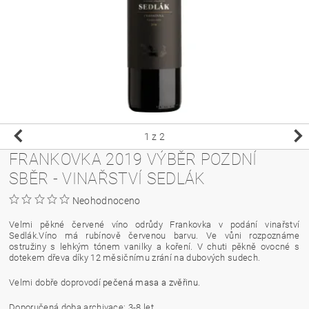
1
z 2
FRANKOVKA 2019 VÝBĚR POZDNÍ
SBĚR - VINAŘSTVÍ SEDLÁK
Neohodnoceno
Velmi pěkné červené víno
odrůdy
Frankovka
v podání vinařství
Sedlák.Víno má rubínově červenou
barvu
. Ve vůni rozpoznáme
ostružiny s lehkým tónem vanilky a koření. V chuti pěkně ovocné s
dotekem dřeva díky 12 měsičnímu zrání na dubových sudech.
Velmi dobře doprovodí
pečená masa a zvěřinu.
Doporučená doba
archivace
: 3-8 let.