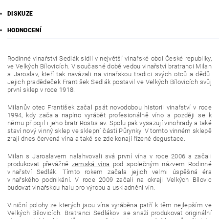
DISKUZE
HODNOCENÍ
Rodinné vinařství Sedlák sidlí v největší vinařské obci České republiky,
ve Velkých Bílovicích. V současné době vedou vinařství bratranci Milan
a Jaroslav, kteří tak navázali na vinařskou tradici svých otců a dědů.
Jejich pradědeček František Sedlák postavil ve Velkých Bílovicích svůj
první sklep v roce 1918.
Milanův otec František začal psát novodobou historii vinařství v roce
1994, kdy začala naplno vyrábět profesionálně víno a později se k
němu připojil i jeho bratr Rostislav. Spolu pak vysazují vinohrady a také
staví nový vinný sklep ve sklepní části Půrynky. V tomto vinném sklepě
zrají dnes červená vína a také se zde konají řízené degustace.
Milan s Jaroslavem nalahvovali svá první vína v roce 2006 a začali
produkovat převážně
zemská vína
pod společným názvem Rodinné
vinařství Sedlák. Tímto rokem začala jejich velmi úspěšná éra
vinařského podnikání. V roce 2009 začali na okraji Velkých Bílovic
budovat vinařskou halu pro výrobu a uskladnění vín.
Viniční polohy ze kterých jsou vína vyráběna patří k těm nejlepším ve
Velkých Bílovicích. Bratranci Sedlákovi se snaží produkovat originální