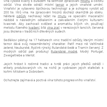
vína vysoké kvality s důrazem na šetrnost zpracování
hroznů
a čistotu
odrůd. Vína skvěle odráží místní
terroir
a jejich vinařské umění.
Vinařství je vybaveno špičkovou technologií a je schopno vyrobit až
200 tis. litrů vína. Ke zpracování hroznů dochází okamžitě po sběru.
Některé
odrůdy
nechávají ležet na
rmutu
ve speciální macerační
nádobě s následným odkalením a zakvašením čistými kulturami
kvasinek. Aby zachovali svěžest a aromatiku bílých vín, používají
metodu řízeného
kvašení
, bílá
vína zrají
v nerezových tancích, červená
jsou školena v tradičních dřevěných sudech.
Sedlákovi pěstují na 17 hektarech vinic tradiční odrůdy, kterým místní
terroir dává svůj nezaměnitelný charakter. Patří mezi ně Veltlínské
zelené, Neuburské, Ryzlink rýnský, Rulandské šedé a Tramín červený. Z
modrých odrůd pak produkují
Rulandské modré
, Modrý Portugal,
Zweigeltrebe a Merlot.
Jejich hrdost k rodinné tradici a tvrdé práci jejich předků odráží i
etikety produkovaných vín, na nichž je vyobrazen jejich stařeček s
koňmi Milošem a Dobrošem.
Ochutnejte zajímavá a poctivá vína tohoto progresivního vinařství.