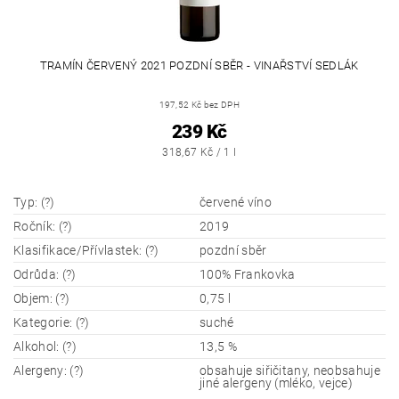
TRAMÍN ČERVENÝ 2021 POZDNÍ SBĚR - VINAŘSTVÍ SEDLÁK
197,52 Kč bez DPH
239 Kč
318,67 Kč / 1 l
Typ: (?)
červené víno
Ročník: (?)
2019
Klasifikace/Přívlastek: (?)
pozdní sběr
Odrůda: (?)
100% Frankovka
Objem: (?)
0,75 l
Kategorie: (?)
suché
Alkohol: (?)
13,5 %
Alergeny: (?)
obsahuje siřičitany, neobsahuje
jiné alergeny (mléko, vejce)