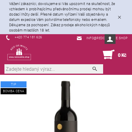
Vážení zákazníci, dovolujeme si Vás upozornit na skutečnost, že
vzhledem k probíhajícímu předvánočnímu prodeji mohou být
dodací lhůty delší. Přesné datum vyřízení Vaší objednávky a
datum expedice Vám potvrdíme telefonicky nebo e-mailem.
Děkujeme za pochopení. Zákaz prodeje alkoholických nápojů
osobám mladších 18 let.
+420 774 181 626
INFO@REDORWHITE.SHOP
0
0 Kč
TIP
BOMBA CENA