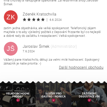
vína chutnají a nakupujete opakovaně. Za redorwhite.shop Jaroslav
Šimek
Zdeněk Kratochvíla
ZK
|
6.6.2024
zatím jedna objednávka, ale velká spokojenost. Telefonický zájem
majitele o to aby výsledný požitek z čepování frizzante byl co nejlepší
a dobré rady do začátku k nezaplacení. Velká spokojenost .
Jaroslav Šimek
(Administrátor)
JŠ
7.6.2024
Vážený pane Kratochvílo, děkuji za velmi milé hodnocení. Spokojený
zákazník je naše priorita :-)
Další hodnocení obchodu