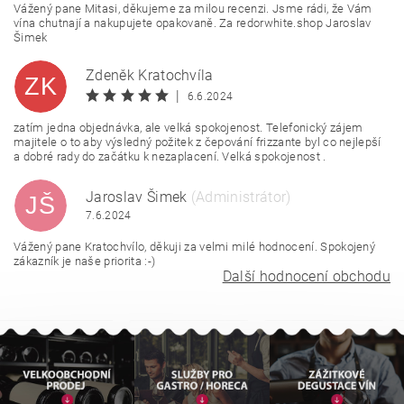
Vážený pane Mitasi, děkujeme za milou recenzi. Jsme rádi, že Vám
vína chutnají a nakupujete opakovaně. Za redorwhite.shop Jaroslav
Šimek
Zdeněk Kratochvíla
ZK
|
6.6.2024
zatím jedna objednávka, ale velká spokojenost. Telefonický zájem
majitele o to aby výsledný požitek z čepování frizzante byl co nejlepší
a dobré rady do začátku k nezaplacení. Velká spokojenost .
Jaroslav Šimek
(Administrátor)
JŠ
7.6.2024
Vážený pane Kratochvílo, děkuji za velmi milé hodnocení. Spokojený
zákazník je naše priorita :-)
Další hodnocení obchodu