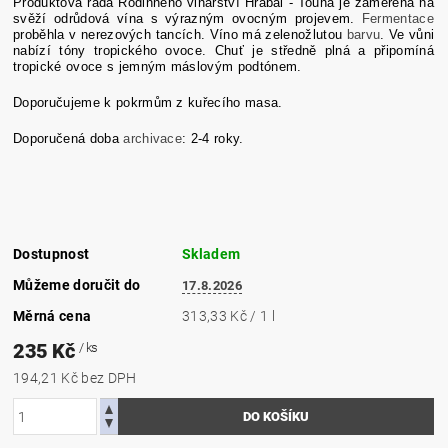
Produktová řada Rodinného vinařství Hrabal - Touha je zaměřena na
svěží odrůdová vína s výrazným ovocným projevem.
Fermentace
proběhla v nerezových tancích. Víno má zelenožlutou
barvu
. Ve vůni
nabízí tóny tropického ovoce. Chuť je středně plná a připomíná
tropické ovoce s jemným máslovým podtónem.
Doporučujeme k pokrmům z kuřecího masa.
Doporučená doba
archivace
: 2-4 roky.
Dostupnost
Skladem
Můžeme doručit do
17.8.2026
Měrná cena
313,33 Kč / 1 l
235 Kč
/ ks
194,21 Kč bez DPH