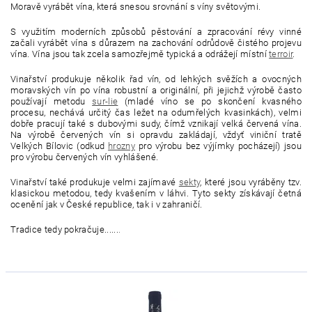
Moravě vyrábět vína, která snesou srovnání s víny světovými.
S využitím moderních způsobů pěstování a zpracování révy vinné
začali vyrábět vína s důrazem na zachování odrůdově čistého projevu
vína. Vína jsou tak zcela samozřejmě typická a odrážejí místní
terroir
.
Vinařství produkuje několik řad vín, od lehkých svěžích a ovocných
moravských vín po vína robustní a originální, při jejichž výrobě často
používají metodu
sur-lie
(
mladé víno se po skončení kvasného
procesu, nechává určitý čas ležet na odumřelých kvasinkách), velmi
dobře pracují také s dubovými sudy, čímž vznikají velká červená vína.
Na výrobě červených vín si opravdu zakládají, vždyť viniční tratě
Velkých Bílovic (odkud
hrozny
pro výrobu bez výjímky pocházejí) jsou
pro výrobu červených vín vyhlášené.
Vinařství také produkuje velmi zajímavé
sekty
, které jsou vyráběny tzv.
klasickou metodou, tedy kvašením v láhvi. Tyto sekty získávají četná
ocenění jak v České republice, tak i v zahraničí.
Tradice tedy pokračuje......
.