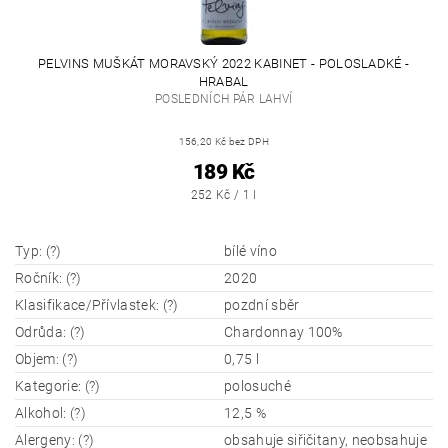
PELVINS MUŠKÁT MORAVSKÝ 2022 KABINET - POLOSLADKÉ -
HRABAL
POSLEDNÍCH PÁR LAHVÍ
156,20 Kč bez DPH
189 Kč
252 Kč / 1 l
Typ: (?)
bílé víno
Ročník: (?)
2020
Klasifikace/Přívlastek: (?)
pozdní sběr
Odrůda: (?)
Chardonnay 100%
Objem: (?)
0,75 l
Kategorie: (?)
polosuché
Alkohol: (?)
12,5 %
Alergeny: (?)
obsahuje siřičitany, neobsahuje