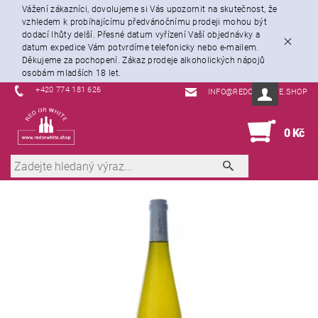
Vážení zákazníci, dovolujeme si Vás upozornit na skutečnost, že
vzhledem k probíhajícímu předvánočnímu prodeji mohou být
dodací lhůty delší. Přesné datum vyřízení Vaší objednávky a
datum expedice Vám potvrdíme telefonicky nebo e-mailem.
Děkujeme za pochopení. Zákaz prodeje alkoholických nápojů
osobám mladších 18 let.
+420 774 181 626
INFO@REDORWHITE.SHOP
0
0 Kč