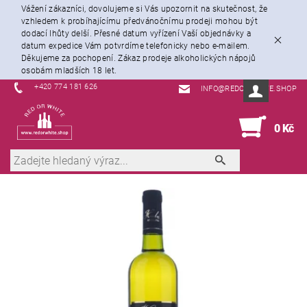
Vážení zákazníci, dovolujeme si Vás upozornit na skutečnost, že
vzhledem k probíhajícímu předvánočnímu prodeji mohou být
dodací lhůty delší. Přesné datum vyřízení Vaší objednávky a
datum expedice Vám potvrdíme telefonicky nebo e-mailem.
Děkujeme za pochopení. Zákaz prodeje alkoholických nápojů
osobám mladších 18 let.
+420 774 181 626
INFO@REDORWHITE.SHOP
0
0 Kč