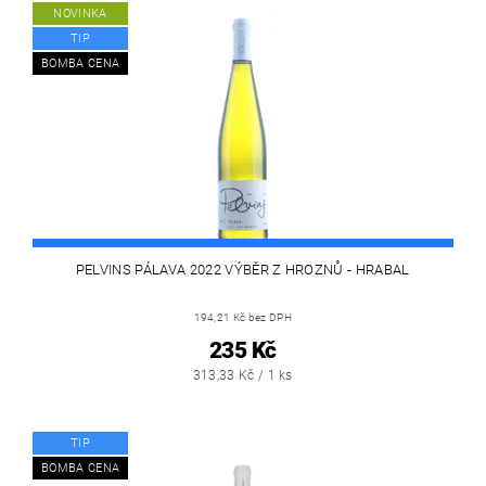
NOVINKA
TIP
BOMBA CENA
PELVINS PÁLAVA 2022 VÝBĚR Z HROZNŮ - HRABAL
194,21 Kč bez DPH
235 Kč
313,33 Kč / 1 ks
TIP
BOMBA CENA