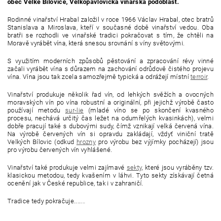
obec Velké Bílovice, Velkopavlovická vinařská podoblast.
Rodinné vinařství Hrabal založil v roce 1966 Václav Hrabal, otec bratrů
Stanislava a Miroslava, kteří v současné době vinařství vedou. Oba
bratři se rozhodli ve vinařské tradici pokračovat s tím, že chtěli na
Moravě vyrábět vína, která snesou srovnání s víny světovými.
S využitím moderních způsobů pěstování a zpracování révy vinné
začali vyrábět vína s důrazem na zachování odrůdově čistého projevu
vína. Vína jsou tak zcela samozřejmě typická a odrážejí místní
terroir
.
Vinařství produkuje několik řad vín, od lehkých svěžích a ovocných
moravských vín po vína robustní a originální, při jejichž výrobě často
používají metodu
sur-lie
(
mladé víno se po skončení kvasného
procesu, nechává určitý čas ležet na odumřelých kvasinkách), velmi
dobře pracují také s dubovými sudy, čímž vznikají velká červená vína.
Na výrobě červených vín si opravdu zakládají, vždyť viniční tratě
Velkých Bílovic (odkud
hrozny
pro výrobu bez výjímky pocházejí) jsou
pro výrobu červených vín vyhlášené.
Vinařství také produkuje velmi zajímavé
sekty
, které jsou vyráběny tzv.
klasickou metodou, tedy kvašením v láhvi. Tyto sekty získávají četná
ocenění jak v České republice, tak i v zahraničí.
Tradice tedy pokračuje......
.