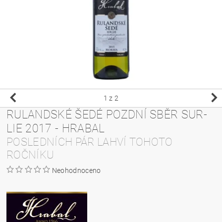
1
z 2
RULANDSKÉ ŠEDÉ POZDNÍ SBĚR SUR-
LIE 2017 - HRABAL
POSLEDNÍCH PÁR LAHVÍ TOHOTO
ROČNÍKU
Neohodnoceno