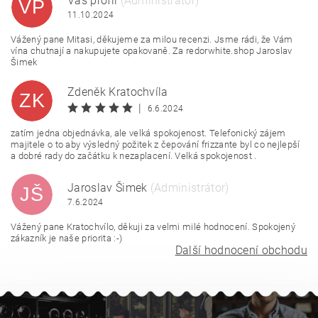
Váš profil
(Administrátor)
VP
11.10.2024
Vážený pane Mitasi, děkujeme za milou recenzi. Jsme rádi, že Vám
vína chutnají a nakupujete opakovaně. Za redorwhite.shop Jaroslav
Šimek
Zdeněk Kratochvíla
ZK
|
6.6.2024
zatím jedna objednávka, ale velká spokojenost. Telefonický zájem
majitele o to aby výsledný požitek z čepování frizzante byl co nejlepší
a dobré rady do začátku k nezaplacení. Velká spokojenost .
Jaroslav Šimek
(Administrátor)
JŠ
7.6.2024
Vážený pane Kratochvílo, děkuji za velmi milé hodnocení. Spokojený
zákazník je naše priorita :-)
Další hodnocení obchodu