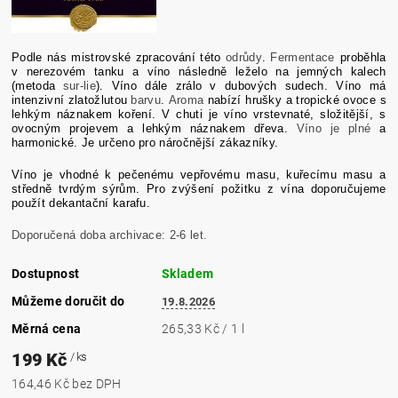
Podle nás mistrovské zpracování této
odrůdy
.
Fermentace
proběhla
v nerezovém tanku a víno následně leželo na jemných kalech
(metoda
sur-lie
). Víno dále zrálo v dubových sudech. Víno má
intenzivní zlatožlutou
barvu
.
Aroma
nabízí hrušky a tropické ovoce s
lehkým náznakem koření. V chuti je víno vrstevnaté, složitější, s
ovocným projevem a lehkým náznakem dřeva.
Víno je plné
a
harmonické. Je určeno pro náročnější zákazníky.
Víno je vhodné k pečenému vepřovému masu, kuřecímu masu a
středně tvrdým sýrům. Pro zvýšení požitku z vína doporučujeme
použít dekantační karafu.
Doporučená doba
archivace
: 2-6 let.
Dostupnost
Skladem
Můžeme doručit do
19.8.2026
Měrná cena
265,33 Kč / 1 l
199 Kč
/ ks
164,46 Kč bez DPH