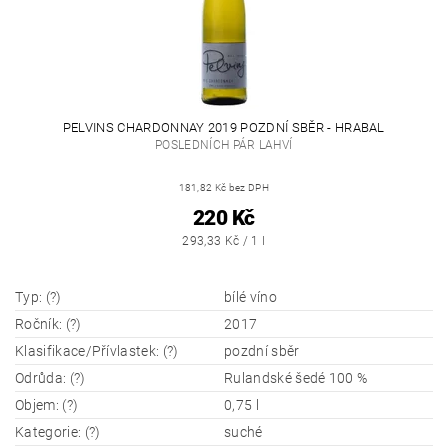
PELVINS CHARDONNAY 2019 POZDNÍ SBĚR - HRABAL
POSLEDNÍCH PÁR LAHVÍ
181,82 Kč bez DPH
220 Kč
293,33 Kč / 1 l
Typ: (?)
bílé víno
Ročník: (?)
2017
Klasifikace/Přívlastek: (?)
pozdní sběr
Odrůda: (?)
Rulandské šedé 100 %
Objem: (?)
0,75 l
Kategorie: (?)
suché