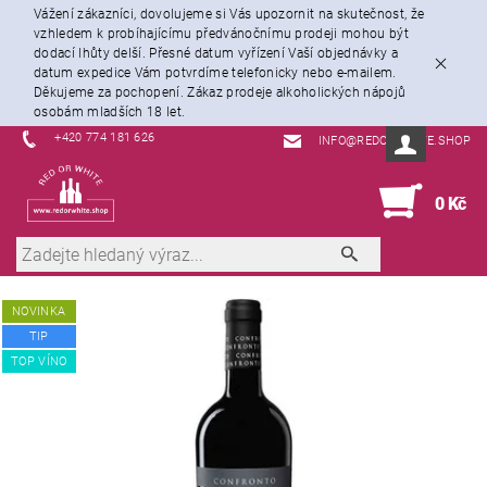
Vážení zákazníci, dovolujeme si Vás upozornit na skutečnost, že
vzhledem k probíhajícímu předvánočnímu prodeji mohou být
dodací lhůty delší. Přesné datum vyřízení Vaší objednávky a
datum expedice Vám potvrdíme telefonicky nebo e-mailem.
Děkujeme za pochopení. Zákaz prodeje alkoholických nápojů
osobám mladších 18 let.
+420 774 181 626
INFO@REDORWHITE.SHOP
0
0 Kč
NOVINKA
TIP
TOP VÍNO