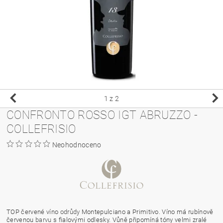
1
z 2
CONFRONTO ROSSO IGT ABRUZZO -
COLLEFRISIO
Neohodnoceno
TOP červené víno
odrůdy
Montepulciano a Primitivo. Víno má rubínově
červenou
barvu
s fialovými odlesky. Vůně připomíná tóny velmi zralé