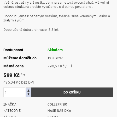
třešně, ostružiny a švestky. Jemná sametová ovocná chuť. Má velmi
dobrou strukturu a dobře vyváženou s dlouhou perzistencí.
Doporučujeme k pečeným masům, zvěřině, silně kořeněným jídlům a
zralým sýrům.
Doporučená doba
archivace
: 3-8 let.
Dostupnost
Skladem
Můžeme doručit do
19.8.2026
Měrná cena
798,67 Kč / 1 l
599 Kč
/ ks
495,04 Kč bez DPH
ZNAČKA
COLLEFRISIO
KATEGORIE
NAŠE NABÍDKA