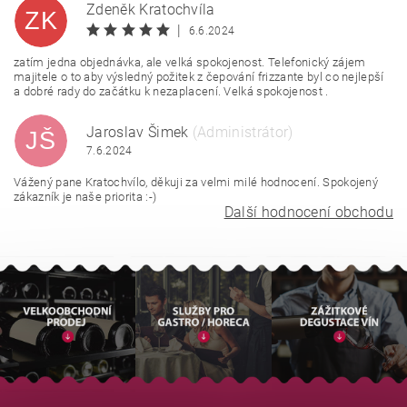
Zdeněk Kratochvíla
ZK
|
6.6.2024
zatím jedna objednávka, ale velká spokojenost. Telefonický zájem
majitele o to aby výsledný požitek z čepování frizzante byl co nejlepší
a dobré rady do začátku k nezaplacení. Velká spokojenost .
Jaroslav Šimek
(Administrátor)
JŠ
7.6.2024
Vážený pane Kratochvílo, děkuji za velmi milé hodnocení. Spokojený
zákazník je naše priorita :-)
Další hodnocení obchodu