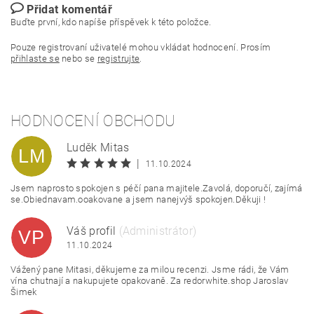
Přidat komentář
Buďte první, kdo napíše příspěvek k této položce.
Pouze registrovaní uživatelé mohou vkládat hodnocení. Prosím
přihlaste se
nebo se
registrujte
.
HODNOCENÍ OBCHODU
Luděk Mitas
LM
|
11.10.2024
Jsem naprosto spokojen s péčí pana majitele.Zavolá, doporučí, zajímá
se.Obiednavam.ooakovane a jsem nanejvýš spokojen.Děkuji !
Váš profil
(Administrátor)
VP
11.10.2024
Vážený pane Mitasi, děkujeme za milou recenzi. Jsme rádi, že Vám
vína chutnají a nakupujete opakovaně. Za redorwhite.shop Jaroslav
Šimek