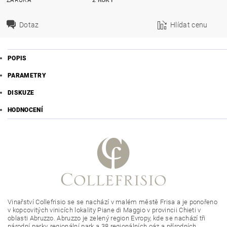
ZÁRUKA
2 ROKY
Dotaz
Hlídat cenu
POPIS
PARAMETRY
DISKUZE
HODNOCENÍ
Vinařství Collefrisio se se nachází v malém městě Frisa a je ponořeno
v kopcovitých vinicích lokality Piane di Maggio v provincii Chieti v
oblasti Abruzzo. Abruzzo je zelený region Evropy, kde se nachází tři
národní parky, regionální park a 38 regionálních oáz a přírodních