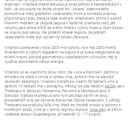
rezervací. Vinařská oblast Abruzzo je snad jednou z nejkrásnějších v
Itálii. Je situována na druhé straně tzv. „kolena“ Apeninského
poloostrova mezi pobřežím Jaderského moře a hornatou krajinou
připomínající Alpy, která je také známým střediskem zimních sportů.
Hlavním městem je L'Aquila (aquila v italštině znamená orel), jež
vskutku jako orlice shlíží ze svého místa z výšiny masivu Gran Sasso
na krajinu pod sebou. Na protější straně regionu na pobřeží
Jaderského moře leží významný přístav Pescara.
Vinařství postavené v roce 2005 má rozlohu více než 2000 metrů
čtverečních s nízkým dopadem na krajinu a je zcela integrované do
místní krajiny pokryté geometricky uspořádanými olivovými háji a
využívá obnovitelné zdroje energie.
Vinařství je ve vlastnictví dvou rodin, De Luca a Patricelli. Zatímco
Amedeo se stará o vinice a výrobu vína,, Antonio má na starosti
obchodní záležitosti. Vinařství Collefrisio vlastní 50 hektarů vinic a
dalších 15 hektarů má v pronájmu. Pěstují se zde tradiční
odrůdy
jako
Trebbiano D 'Abruzzo, Passerina, Pecorino a Montepulciano D
'Abruzzo. Odrůda Montepulciano nyní přichází na trh ve dvou
provedeních, a to jak červené Rosso tak růžové Cerasuolo. Z odrůdy
Trebbiano se produkují bílá vína, která se vhodně snoubí s pokrmy z
mořských plodů, jichž je v tomto regionu hojnost.
Vína zrají
ve 28 km
vzdálené jeskyni Guardiagrele, při teplotě 12 - 17 stupňů.