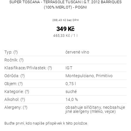
SUPER TOSCANA - TERRASOLE TUSCAN I.G.T. 2012 BARRIQUES
(100% MERLOT) - POGNI
288,43 Kč bez DPH
349 Kč
465,33 Kč / 1 l
Typ: (?)
červené víno
Ročník: (?)
Klasifikace/Přívlastek: (?)
IGT
Odrůda: (?)
Montepulciano, Primitivo
Objem: (?)
0,75 l
Kategorie: (?)
suché
Alkohol: (?)
14,0 %
Alergeny: (?)
obsahuje siřičitany, neobsahuje
jiné alergeny (mléko, vejce)
Buďte první, kdo napíše příspěvek k této položce.