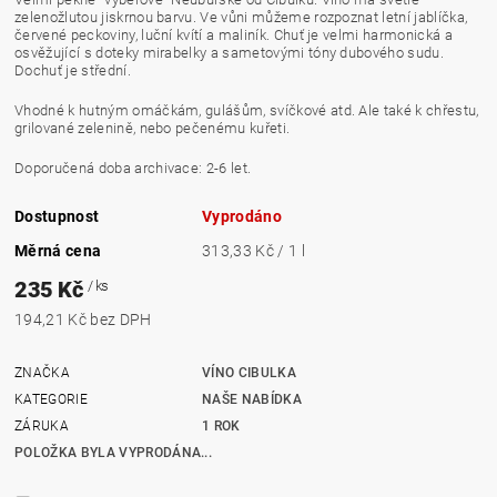
zelenožlutou jiskrnou
barvu
. Ve vůni můžeme rozpoznat letní jablíčka,
červené peckoviny, luční kvítí a maliník. Chuť je velmi harmonická a
osvěžující s doteky mirabelky a sametovými tóny dubového sudu.
Dochuť
je střední.
Vhodné k hutným omáčkám, gulášům, svíčkové atd. Ale také k chřestu,
grilované zelenině, nebo pečenému kuřeti.
Doporučená doba
archivace
: 2-6 let.
Dostupnost
Vyprodáno
Měrná cena
313,33 Kč / 1 l
235 Kč
/ ks
194,21 Kč bez DPH
ZNAČKA
VÍNO CIBULKA
KATEGORIE
NAŠE NABÍDKA
ZÁRUKA
1 ROK
POLOŽKA BYLA VYPRODÁNA...