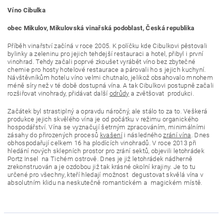
Víno Cibulka
obec Mikulov, Mikulovská vinařská podoblast, Česká republika
Příběh vinařství začíná v roce 2005. K políčku kde Cibulkovi pěstovali
bylinky a zeleninu pro jejich tehdejší restauraci a hotel, přibyl i první
vinohrad. Tehdy začali poprvé zkoušet vyrábět víno bez zbytečné
chemie pro hosty hotelové restaurace a párovali ho s jejich kuchyní.
Návštěvníkům hotelu víno velmi chutnalo, jelikož obsahovalo mnohem
méně síry než v té době dostupná vína. A tak Cibulkovi postupně začali
rozšiřovat vinohrady, přidávat další
odrůdy
a zvětšovat produkci.
Začátek byl strastiplný a opravdu náročný, ale stálo to za to. Veškerá
produkce jejich skvělého vína je od počátku v režimu organického
hospodářství. Vína se vyznačují šetrným zpracováním, minimálními
zásahy do přirozených procesů
kvašení
i následného
zrání vína
. Dnes
obhospodařují celkem 16 ha plodících vinohradů. V roce 2013 při
hledání nových sklepních prostor pro zrání sektů, objevili letohrádek
Portz Insel na Tichém ostrově. Dnes je již letohrádek nádherně
zrekonstruován a je ozdobou již tak krásné okolní krajiny. Je to tu
určené pro všechny, kteří hledají možnost degustovat skvělá vína v
absolutním klidu na neskutečně romantickém a magickém místě.