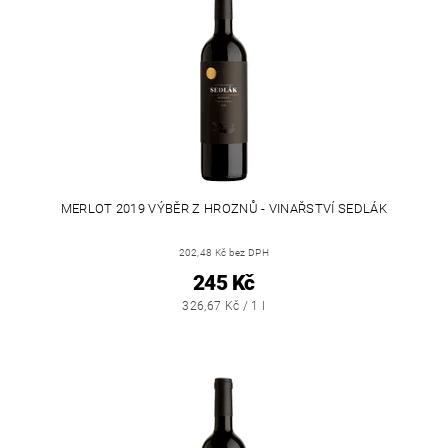
MERLOT 2019 VÝBĚR Z HROZNŮ - VINAŘSTVÍ SEDLÁK
202,48 Kč bez DPH
245 Kč
326,67 Kč / 1 l