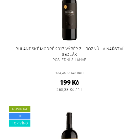
RULANDSKÉ MODRÉ 2017 VÝBĚR Z HROZNŮ - VINAŘSTVÍ
SEDLÁK
POSLEDNÍ 3 LÁHVE
164,46 Kč bez DPH
199 Kč
265,33 Kč / 1 l
NOVINKA
TIP
TOP VÍNO