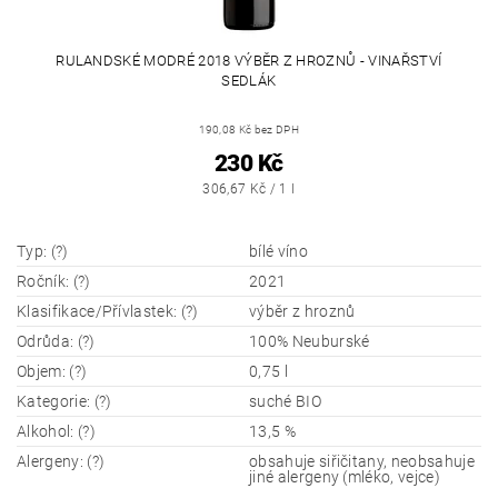
RULANDSKÉ MODRÉ 2018 VÝBĚR Z HROZNŮ - VINAŘSTVÍ
SEDLÁK
190,08 Kč bez DPH
230 Kč
306,67 Kč / 1 l
Typ: (?)
bílé víno
Ročník: (?)
2021
Klasifikace/Přívlastek: (?)
výběr z hroznů
Odrůda: (?)
100% Neuburské
Objem: (?)
0,75 l
Kategorie: (?)
suché BIO
Alkohol: (?)
13,5 %
Alergeny: (?)
obsahuje siřičitany, neobsahuje
jiné alergeny (mléko, vejce)