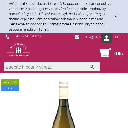
Vážení zákazníci, dovolujeme si Vás upozornit na skutečnost, že
vzhledem k probíhajícímu předvánočnímu prodeji mohou být
dodací lhůty delší. Přesné datum vyřízení Vaší objednávky a
datum expedice Vám potvrdíme telefonicky nebo e-mailem.
Děkujeme za pochopení. Zákaz prodeje alkoholických nápojů
osobám mladších 18 let.
+420 774 181 626
INFO@REDORWHITE.SHOP
0
0 Kč
NOVINKA
TIP