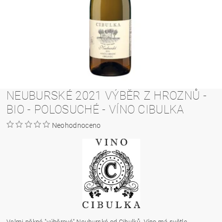
NEUBURSKÉ 2021 VÝBĚR Z HROZNŮ -
BIO - POLOSUCHÉ - VÍNO CIBULKA
Neohodnoceno
Velmi pěkné "výběrové" Neuburské od Cibulků. Víno má světle