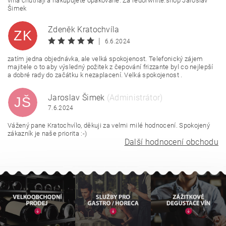
vína chutnají a nakupujete opakovaně. Za redorwhite.shop Jaroslav
Šimek
Zdeněk Kratochvíla
ZK
|
6.6.2024
zatím jedna objednávka, ale velká spokojenost. Telefonický zájem
majitele o to aby výsledný požitek z čepování frizzante byl co nejlepší
a dobré rady do začátku k nezaplacení. Velká spokojenost .
Jaroslav Šimek
(Administrátor)
JŠ
7.6.2024
Vážený pane Kratochvílo, děkuji za velmi milé hodnocení. Spokojený
zákazník je naše priorita :-)
Další hodnocení obchodu