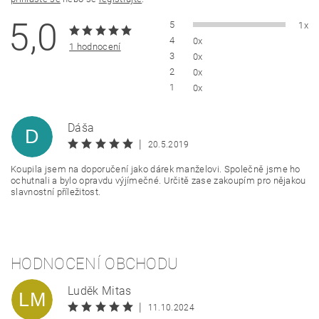
5,0
5
1x
4
0x
1 hodnocení
3
0x
2
0x
1
0x
Dáša
D
|
20.5.2019
Koupila jsem na doporučení jako dárek manželovi. Společně jsme ho
ochutnali a bylo opravdu výjímečné. Určitě zase zakoupím pro nějakou
slavnostní příležitost.
HODNOCENÍ OBCHODU
Luděk Mitas
LM
|
11.10.2024