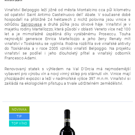
Vinařství Belpoggio leží jižně od města Montalcino cca půl kilometru
od opatství Saint Antimo Castelnuovo dell' Abate. V současné době
hospodaří na přibližně 24 hektarech z nichž polovina jsou vinice s
odrůdou
Sangiovese
a druhá půlka jsou olivové háje. Vinařství je v
majetku rodiny Martellozzo, která působí v oblasti Veneto více než 100
let a je mimořádně úspěšná díky vyráběnému Proseccu. Touha
nejnovější generace Enrica Martellozzo a jeho ženy Renaty mít
vinařství v Toskánsku se vyplnila. Rodina rozšířila své vinařské aktivity
do Toskánska a v roce 2005 vzniklo vinařstí Belpoggio. Na projektu
vinařství se podílel i jeho dlouholetý přítel a vinařský odborník
Francesco Adami.
Renovovaný statek s výhledem na Val D'Orcia má nejmodernější
vybavení pro výrobu vín a nový vinný sklep pro stárnutí vín. Vinice mají
jihozápadní expozici a leží v nadmořské výšce 397 m.n.m. Vinařství si
zakládá na ekologickém přístupu a trvale udržitelném zemědělství.
NOVINKA
TIP
TOP VÍNO