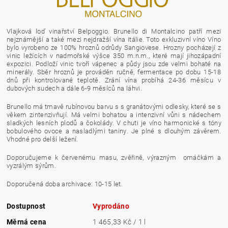
Vlajková loď vinařství
Belpoggio
.
Brunello
di Montalcino patří mezi
nejznámější a také mezi nejdražší vína Itálie. Toto exkluzivní víno Víno
bylo vyrobeno ze 100%
hroznů
odrůdy
Sangiovese
. Hrozny pocházejí z
vinic ležících v nadmořské výšce 350 m.n.m., které mají jihozápadní
expozici. Podloží vinic tvoří vápenec a půdy jsou zde velmi bohaté na
minerály. Sběr hroznů je prováděn ručně,
fermentace
po dobu 15-18
dnů při kontrolované teplotě.
Zrání vína
probíhá 24-36 měsícu v
dubových sudech a dále 6-9 měsíců na láhvi.
Brunello má tmavě rubínovou
barvu
s s granátovými odlesky, které se s
věkem zintenzivňují. Má velmi bohatou a intenzivní vůni s nádechem
sladkých lesních plodů a čokolády. V chuti je víno harmonické s tóny
bobulového ovoce a nasladlými
taniny
. Je plné s dlouhým závěrem.
Vhodné pro delší ležení.
Doporučujeme k červenému masu, zvěřině, výrazným omáčkám a
vyzrálým sýrům.
Doporučená doba
archivace
: 10-15 let.
Dostupnost
Vyprodáno
Měrná cena
1 465,33 Kč / 1 l