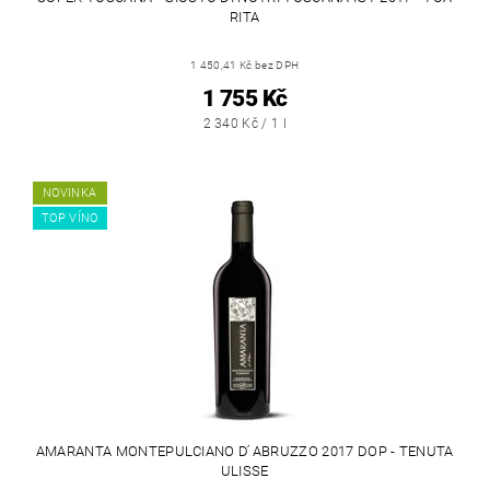
RITA
1 450,41 Kč bez DPH
1 755 Kč
2 340 Kč / 1 l
NOVINKA
TOP VÍNO
AMARANTA MONTEPULCIANO D ́ABRUZZO 2017 DOP - TENUTA
ULISSE