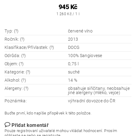
945 Kč
1 260 Kč / 1 l
Typ: (?)
červené víno
Ročník: (?)
2013
Klasifikace/Přívlastek: (?)
DOCG
Odrůda: (?)
100% Sangiovese
Objem: (?)
0,75 l
Kategorie: (?)
suché
Alkohol: (?)
14 %
Alergeny: (?)
obsahuje siřičitany, neobsahuje
jiné alergeny (mléko, vejce)
Poznámka:
výhradní dovozce do ČR
Buďte první, kdo napíše příspěvek k této položce.
Přidat komentář
Pouze registrovaní uživatelé mohou vkládat hodnocení. Prosím
přihlaste se
nebo se
registrujte
.