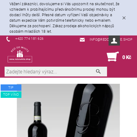
Vážení zákazníci, dovolujeme si Vás upozornit na skutečnost, že
vzhledem k probíhajícímu předvánočnímu prodeji mohou být
dodací lhůty delší. Přesné datum vyřízení Vaší objednávky a
datum expedice Vám potvrdíme telefonicky nebo e-mailem.
Děkujeme za pochopení. Zákaz prodeje alkoholických nápojů
osobám mladších 18 let.
+420 774 181 626
INFO@REDORWHITE.SHOP
0
0 Kč
TIP
TOP VÍNO