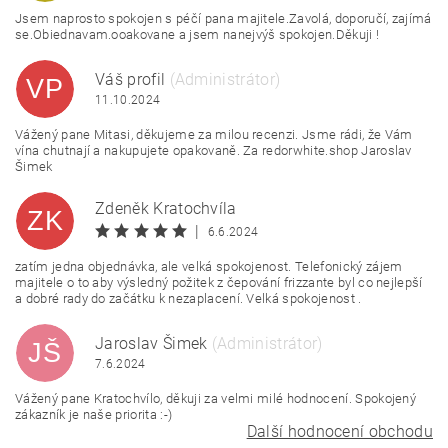
Jsem naprosto spokojen s péčí pana majitele.Zavolá, doporučí, zajímá
se.Obiednavam.ooakovane a jsem nanejvýš spokojen.Děkuji !
Váš profil
(Administrátor)
VP
11.10.2024
Vážený pane Mitasi, děkujeme za milou recenzi. Jsme rádi, že Vám
vína chutnají a nakupujete opakovaně. Za redorwhite.shop Jaroslav
Šimek
Zdeněk Kratochvíla
ZK
|
6.6.2024
zatím jedna objednávka, ale velká spokojenost. Telefonický zájem
majitele o to aby výsledný požitek z čepování frizzante byl co nejlepší
a dobré rady do začátku k nezaplacení. Velká spokojenost .
Jaroslav Šimek
(Administrátor)
JŠ
7.6.2024
Vážený pane Kratochvílo, děkuji za velmi milé hodnocení. Spokojený
zákazník je naše priorita :-)
Další hodnocení obchodu