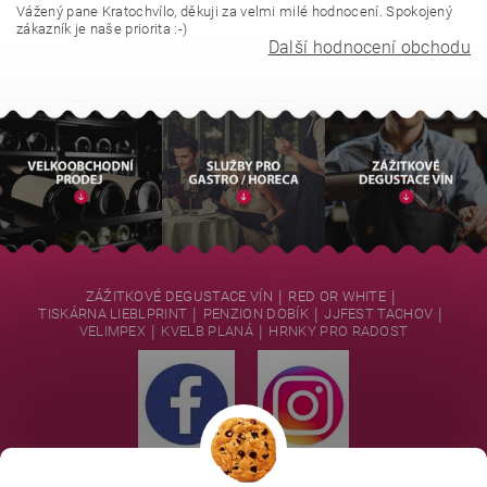
Vážený pane Kratochvílo, děkuji za velmi milé hodnocení. Spokojený
zákazník je naše priorita :-)
Další hodnocení obchodu
|
|
ZÁŽITKOVÉ DEGUSTACE VÍN
RED OR WHITE
|
|
|
TISKÁRNA LIEBLPRINT
PENZION DOBÍK
JJFEST TACHOV
|
|
VELIMPEX
KVELB PLANÁ
HRNKY PRO RADOST