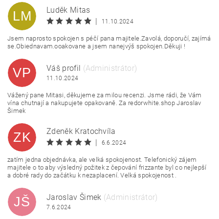
Luděk Mitas
LM
|
11.10.2024
Jsem naprosto spokojen s péčí pana majitele.Zavolá, doporučí, zajímá
se.Obiednavam.ooakovane a jsem nanejvýš spokojen.Děkuji !
Váš profil
(Administrátor)
VP
11.10.2024
Vážený pane Mitasi, děkujeme za milou recenzi. Jsme rádi, že Vám
vína chutnají a nakupujete opakovaně. Za redorwhite.shop Jaroslav
Šimek
Zdeněk Kratochvíla
ZK
|
6.6.2024
zatím jedna objednávka, ale velká spokojenost. Telefonický zájem
majitele o to aby výsledný požitek z čepování frizzante byl co nejlepší
a dobré rady do začátku k nezaplacení. Velká spokojenost .
Jaroslav Šimek
(Administrátor)
JŠ
7.6.2024