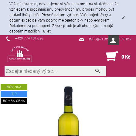
Vážení zákazníci, dovolujeme si Vás upozornit na skutečnost, že
vzhledem k probíhajícímu předvánočnímu prodeji mohou být
dodací lhůty delší. Přesné datum vyřízení Vaší objednávky a
datum expedice Vám potvrdíme telefonicky nebo e-mailem.
Děkujeme za pochopení. Zákaz prodeje alkoholických nápojů
osobám mladších 18 let.
+420 774 181 626
INFO@REDORWHITE.SHOP
0
0 Kč
NOVINKA
TIP
BOMBA CENA