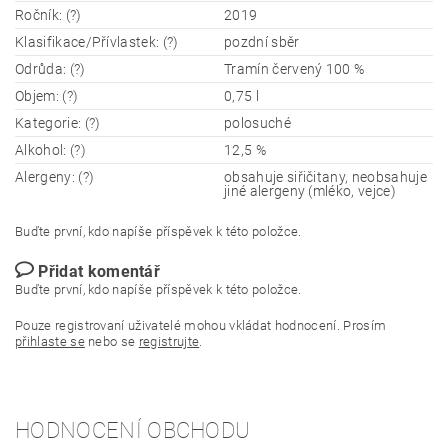
Ročník: (?)
2019
Klasifikace/Přívlastek: (?)
pozdní sběr
Odrůda: (?)
Tramín červený 100 %
Objem: (?)
0,75 l
Kategorie: (?)
polosuché
Alkohol: (?)
12,5 %
Alergeny: (?)
obsahuje siřičitany, neobsahuje
jiné alergeny (mléko, vejce)
Buďte první, kdo napíše příspěvek k této položce.
Přidat komentář
Buďte první, kdo napíše příspěvek k této položce.
Pouze registrovaní uživatelé mohou vkládat hodnocení. Prosím
přihlaste se
nebo se
registrujte
.
HODNOCENÍ OBCHODU