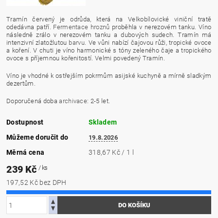
Tramín červený je odrůda, která na Velkobílovické viniční tratě
odedávna patří.
Fermentace
hroznů
proběhla v nerezovém tanku. Víno
následně zrálo v nerezovém tanku a dubových sudech. Tramín má
intenzivní zlatožlutou
barvu
. Ve vůni nabízí čajovou růži, tropické ovoce
a koření. V chuti je víno harmonické s tóny zeleného čaje a tropického
ovoce s příjemnou kořenitostí. Velmi povedený Tramín.
Víno je vhodné k ostřejším pokrmům asijské kuchyně a mírně sladkým
dezertům.
Doporučená doba
archivace
: 2-5 let.
Dostupnost
Skladem
Můžeme doručit do
19.8.2026
Měrná cena
318,67 Kč / 1 l
239 Kč
/ ks
197,52 Kč bez DPH