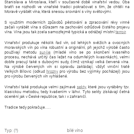
Stanislava a Miroslava, kteří v současné době vinařství vedou. Oba
bratři se rozhodli ve vinařské tradici pokračovat s tím, že chtěli na
Moravě vyrábět vína, která snesou srovnání s víny světovými.
S využitím moderních způsobů pěstování a zpracování révy vinné
začali vyrábět vína s důrazem na zachování odrůdově čistého projevu
vína. Vína jsou tak zcela samozřejmě typická a odrážejí místní
terroir
.
Vinařství produkuje několik řad vín, od lehkých svěžích a ovocných
moravských vín po vína robustní a originální, při jejichž výrobě často
používají metodu
sur-lie
(
mladé víno se po skončení kvasného
procesu, nechává určitý čas ležet na odumřelých kvasinkách), velmi
dobře pracují také s dubovými sudy, čímž vznikají velká červená vína.
Na výrobě červených vín si opravdu zakládají, vždyť viniční tratě
Velkých Bílovic (odkud
hrozny
pro výrobu bez výjímky pocházejí) jsou
pro výrobu červených vín vyhlášené.
Vinařství také produkuje velmi zajímavé
sekty
, které jsou vyráběny tzv.
klasickou metodou, tedy kvašením v láhvi. Tyto sekty získávají četná
ocenění jak v České republice, tak i v zahraničí.
Tradice tedy pokračuje......
Typ: (?)
bílé víno