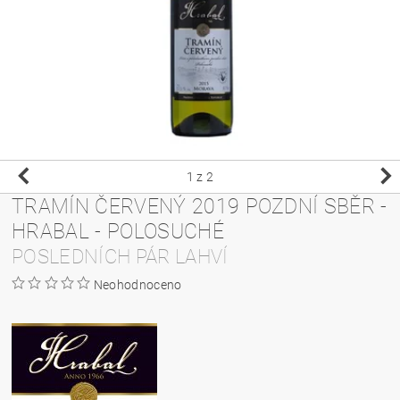
1
z 2
TRAMÍN ČERVENÝ 2019 POZDNÍ SBĚR -
HRABAL - POLOSUCHÉ
POSLEDNÍCH PÁR LAHVÍ
Neohodnoceno