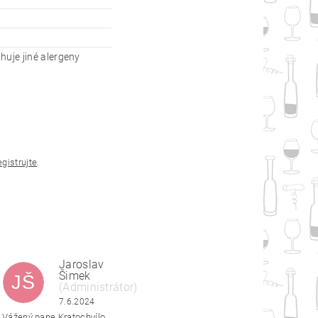
huje jiné alergeny
egistrujte
.
Jaroslav
Šimek
JŠ
(Administrátor)
|
6.6.2024
7.6.2024
Vážený pane Kratochvílo,