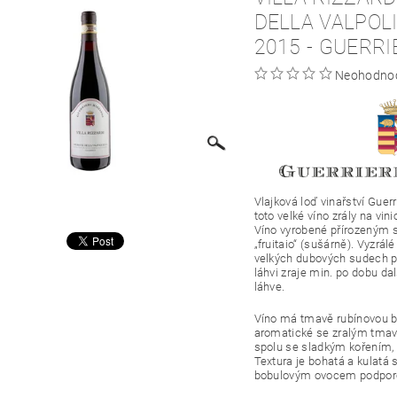
DELLA VALPOL
2015 - GUERRI
Neohodno
Vlajková loď vinařství Guerr
toto velké víno zrály na vin
Víno vyrobené přírozeným 
„fruitaio“ (sušárně). Vyzrá
velkých dubových sudech 
láhvi zraje min. po dobu da
láhve.
Víno má tmavě rubínovou
b
aromatické
se zralým tma
spolu se sladkým kořením, z
Textura je bohatá a kulatá
bobulovým ovocem podpo