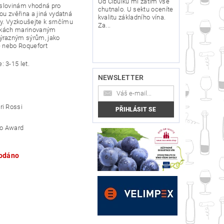
Od Cibulků mi zatím vše
říslovinám vhodná pro
chutnalo. U sektu oceníte
sou zvěřina a jiná vydatná
kvalitu základního vína.
ry. Vyzkoušejte k srnčímu
Za...
inkách marinovaným
ýrazným sýrům, jako
e nebo Roquefort
e
: 3-15 let.
NEWSLETTER
ri Rossi
o Award
odáno