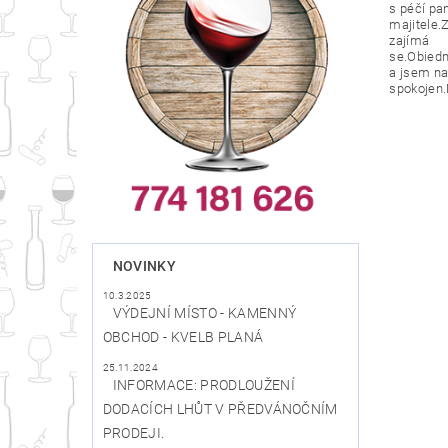
s péčí pa
majitele.Z
zajímá
se.Obied
a jsem na
spokojen.
NOVINKY
10.3.2025
VÝDEJNÍ MÍSTO - KAMENNÝ
OBCHOD - KVELB PLANÁ
25.11.2024
INFORMACE: PRODLOUŽENÍ
DODACÍCH LHŮT V PŘEDVÁNOČNÍM
PRODEJI.