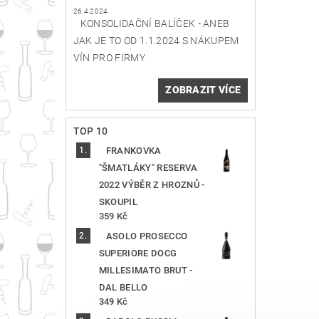
26.4.2024
KONSOLIDAČNÍ BALÍČEK - ANEB
JAK JE TO OD 1.1.2024 S NÁKUPEM
VÍN PRO FIRMY
ZOBRAZIT VÍCE
TOP 10
FRANKOVKA
"ŠMATLÁKY" RESERVA
2022 VÝBĚR Z HROZNŮ -
SKOUPIL
359 Kč
ASOLO PROSECCO
SUPERIORE DOCG
MILLESIMATO BRUT -
DAL BELLO
349 Kč