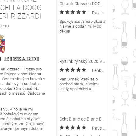
Chianti Classico DOCG 2020 - Carpineto
ICELLA DOCG
|
Pavlína
ERI RIZZARDI
Spokojenost s nabídkou a
ceno
hlavně s dodáním. Moc
děkuji
Ryzlink rýnský 2020 VOC Znojmo - Arte Vini posledních pár lahví
ieri Rizzardi.
Hrozny
pro
|
Lenka Kijová
ice Pojega v obci Negrar.
sušením vinných hroznů v
Pan Šimek, který se o
lé na dubových sudech a
obchod stará, je velmi
po dobu 36 měsíců. Na
znalý, spolehlivý a...
lších 6 měsíců. Číslované
arvu
. Víno je velmi
vě bobulovým ovocem
ralé, bohaté a stylové.
Sekt Blanc de Blanc Brut Nature - Víno Cibulka
 s bohatým, zralým, tmavě
|
Pavel Ptáček
rovaným jemným dubem.