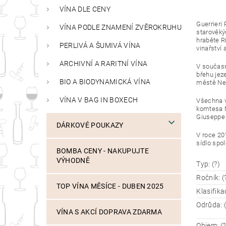
VÍNA DLE CENY
Guerrieri 
VÍNA PODLE ZNAMENÍ ZVĚROKRUHU
starověký
hraběte Ri
PERLIVÁ A ŠUMIVÁ VÍNA
vinařství 
ARCHIVNÍ A RARITNÍ VÍNA
V současné
břehu jeze
BIO A BIODYNAMICKÁ VÍNA
městě Neg
VÍNA V BAG IN BOXECH
Všechna v
komtesa M
Giuseppe 
DÁRKOVÉ POUKAZY
V roce 201
sídlo spol
BOMBA CENY - NAKUPUJTE
VÝHODNĚ
Typ: (?)
Ročník: (
TOP VÍNA MĚSÍCE - DUBEN 2025
Klasifika
Odrůda: (
VÍNA S AKCÍ DOPRAVA ZDARMA
Objem: (?