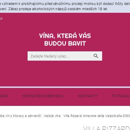
že vzhledem k probíhajícímu předvánočnímu prodeji mohou být dodací lhůty del
ení. Zákaz prodeje alkoholických nápojů osobám mladších 18 let.
OP
RÁCE
HODNOCENÍ OBCHODU
KONTAKTY
FOTOGAL
NAPIŠTE NÁM
BLOG - NEJEN O VÍNĚ
dka vín z Moravy a zahraničí
Italská vína
Villa Rizzardi Amarone della Valpolicella DOC
VILLA RIZZAR