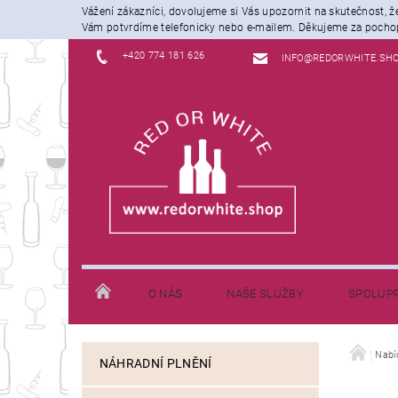
Vážení zákazníci, dovolujeme si Vás upozornit na skutečnost, 
Vám potvrdíme telefonicky nebo e-mailem. Děkujeme za pochop
+420 774 181 626
INFO@REDORWHITE.SH
O NÁS
NAŠE SLUŽBY
SPOLUP
JAK NAKUPOVAT
INFORMACE K DOPRAVĚ
Nabí
NÁHRADNÍ PLNĚNÍ