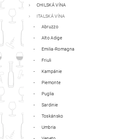
CHILSKÁ VÍNA
ITALSKÁ VÍNA
Abruzzo
Alto Adige
Emilia-Romagna
Friuli
Kampánie
Piemonte
Puglia
Sardinie
Toskánsko
Umbria
Veneto