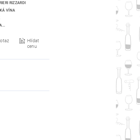
IERI RIZZARDI
SKÁ VÍNA
K
...
otaz
Hlídat
cenu