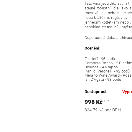
Tato vína jsou díky svým t
stejně robustní jídla, jako j
masová jídla nebo silné sý
nebo králičímu ragů, v byl
jehněčím kotletkám nebo v
například stárnoucí Gruyèr
Doporučená doba
archivac
Ocenění:
Falstaff -
95 bodů
Gambero Rosso -
2 Bicchie
Bibenda -
4 Grappoli
I vini di Veronelli -
92 bodů
Merano Wine Award -
Ross
Ian D'Agata -
93 bodů
Dostupnost
Vypr
998 Kč
/ ks
824,79 Kč bez DPH