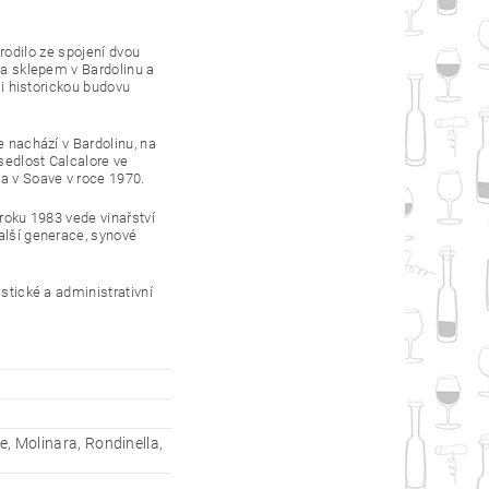
narodilo ze spojení dvou
i a sklepem v Bardolinu a
li historickou budovu
e nachází v Bardolinu, na
usedlost Calcalore ve
la v Soave v roce 1970.
 roku 1983 vede vinařství
další generace, synové
istické a administrativní
e, Molinara, Rondinella,