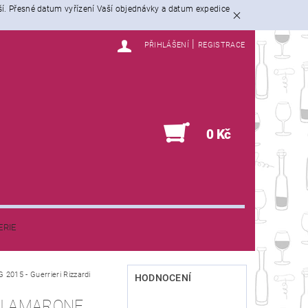
ší. Přesné datum vyřízení Vaší objednávky a datum expedice
|
PŘIHLÁŠENÍ
REGISTRACE
0
0 Kč
ERIE
G 2015 - Guerrieri Rizzardi
HODNOCENÍ
DI AMARONE