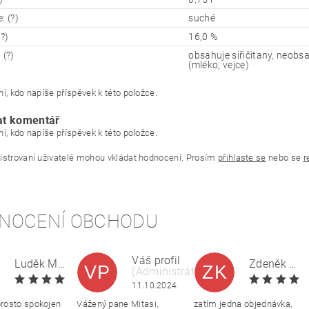
: (?)
suché
(?)
16,0 %
 (?)
obsahuje siřičitany, neobsa
(mléko, vejce)
í, kdo napíše příspěvek k této položce.
at komentář
í, kdo napíše příspěvek k této položce.
istrovaní uživatelé mohou vkládat hodnocení. Prosím
přihlaste se
nebo se
r
NOCENÍ OBCHODU
Váš profil
Luděk Mitas
Zdeněk Kratochvíla
VP
ZK
(Administrátor)
|
11.10.2024
11.10.2024
rosto spokojen
Vážený pane Mitasi,
zatím jedna objednávka,