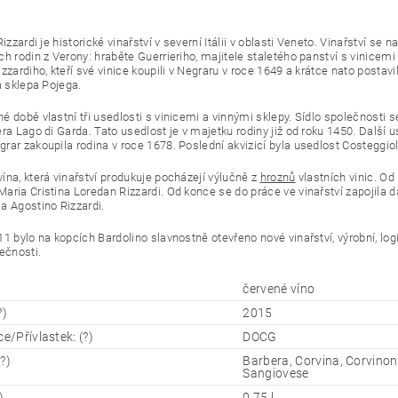
Rizzardi je historické vinařství v severní Itálii v oblasti Veneto. Vinařství se 
ch rodin z Verony: hraběte Guerrieriho, majitele staletého panství s vinicem
zzardiho, kteří své vinice koupili v Negraru v roce 1649 a krátce nato postavi
a sklepa Pojega.
 době vlastní tři usedlosti s vinicemi a vinnými sklepy. Sídlo společnosti s
ra Lago di Garda. Tato usedlost je v majetku rodiny již od roku 1450. Další 
rar zakoupila rodina v roce 1678. Poslední akvizicí byla usedlost Costeggio
ína, která vinařství produkuje pocházejí výlučně z
hroznů
vlastních vinic. Od
aria Cristina Loredan Rizzardi. Od konce se do práce ve vinařství zapojila 
a Agostino Rizzardi.
1 bylo na kopcích Bardolino slavnostně otevřeno nové vinařství, výrobní, log
ečnosti.
červené víno
?)
2015
ce/Přívlastek: (?)
DOCG
?)
Barbera, Corvina, Corvinon
Sangiovese
)
0,75 l