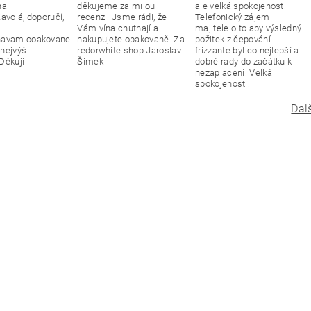
na
děkujeme za milou
ale velká spokojenost.
avolá, doporučí,
recenzi. Jsme rádi, že
Telefonický zájem
Vám vína chutnají a
majitele o to aby výsledný
navam.ooakovane
nakupujete opakovaně. Za
požitek z čepování
nejvýš
redorwhite.shop Jaroslav
frizzante byl co nejlepší a
Děkuji !
Šimek
dobré rady do začátku k
nezaplacení. Velká
spokojenost .
Dal