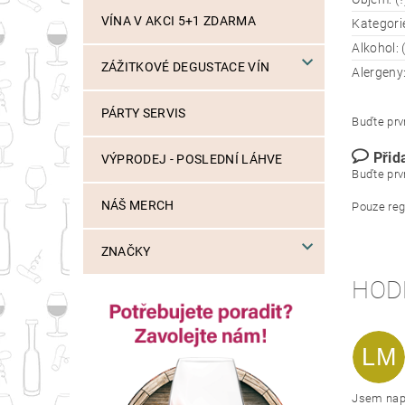
VÍNA V AKCI 5+1 ZDARMA
Kategorie
Alkohol: 
ZÁŽITKOVÉ DEGUSTACE VÍN
Alergeny:
PÁRTY SERVIS
Buďte prvn
Přid
VÝPRODEJ - POSLEDNÍ LÁHVE
Buďte prvn
NÁŠ MERCH
Pouze reg
ZNAČKY
HOD
LM
Jsem nap