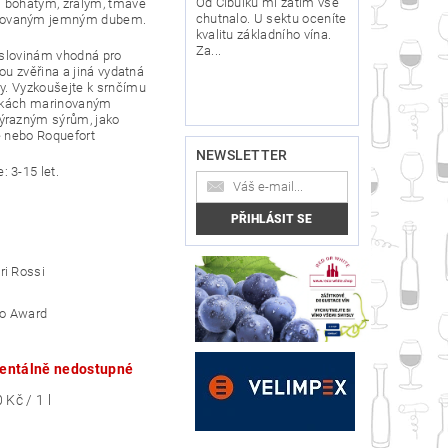
Od Cibulků mi zatím vše
 s bohatým, zralým, tmavě
chutnalo. U sektu oceníte
rovaným jemným dubem.
kvalitu základního vína.
Za...
říslovinám vhodná pro
sou zvěřina a jiná vydatná
ry. Vyzkoušejte k srnčímu
inkách marinovaným
ýrazným sýrům, jako
e nebo Roquefort
NEWSLETTER
e
: 3-15 let.
ri Rossi
o Award
ntálně nedostupné
 Kč / 1 l