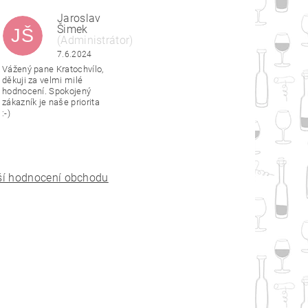
Jaroslav
Šimek
JŠ
(Administrátor)
|
6.6.2024
7.6.2024
Vážený pane Kratochvílo,
děkuji za velmi milé
hodnocení. Spokojený
zákazník je naše priorita
:-)
ší hodnocení obchodu