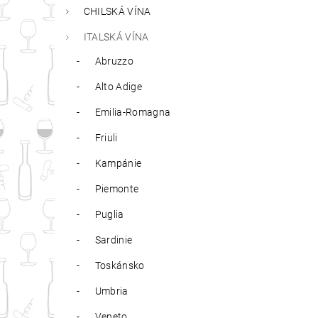
CHILSKÁ VÍNA
ITALSKÁ VÍNA
Abruzzo
Alto Adige
Emilia-Romagna
Friuli
Kampánie
Piemonte
Puglia
Sardinie
Toskánsko
Umbria
Veneto