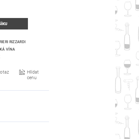
IERI RIZZARDI
SKÁ VÍNA
K
otaz
Hlídat
cenu