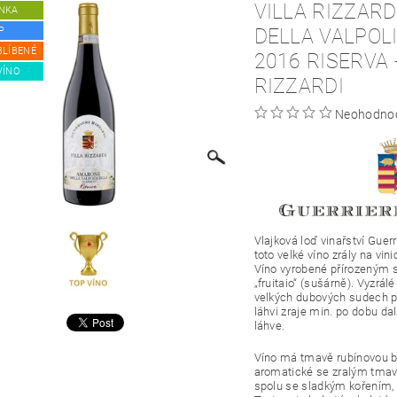
VILLA RIZZAR
NKA
DELLA VALPOL
P
BLÍBENÉ
2016 RISERVA 
VÍNO
RIZZARDI
Neohodno
Vlajková loď vinařství Guerr
toto velké víno zrály na vin
Víno vyrobené přírozeným 
„fruitaio“ (sušárně). Vyzrá
velkých dubových sudech 
láhvi zraje min. po dobu da
láhve.
Víno má tmavě rubínovou
b
aromatické
se zralým tma
spolu se sladkým kořením, z