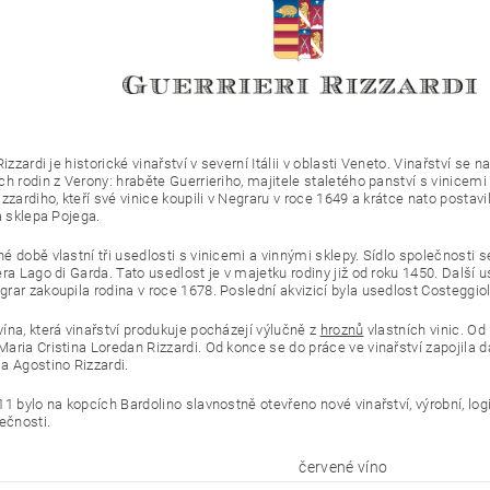
Rizzardi je historické vinařství v severní Itálii v oblasti Veneto. Vinařství se 
ch rodin z Verony: hraběte Guerrieriho, majitele staletého panství s vinicem
zzardiho, kteří své vinice koupili v Negraru v roce 1649 a krátce nato postavi
a sklepa Pojega.
 době vlastní tři usedlosti s vinicemi a vinnými sklepy. Sídlo společnosti s
ra Lago di Garda. Tato usedlost je v majetku rodiny již od roku 1450. Další 
rar zakoupila rodina v roce 1678. Poslední akvizicí byla usedlost Costeggio
ína, která vinařství produkuje pocházejí výlučně z
hroznů
vlastních vinic. Od
aria Cristina Loredan Rizzardi. Od konce se do práce ve vinařství zapojila 
a Agostino Rizzardi.
1 bylo na kopcích Bardolino slavnostně otevřeno nové vinařství, výrobní, log
ečnosti.
červené víno