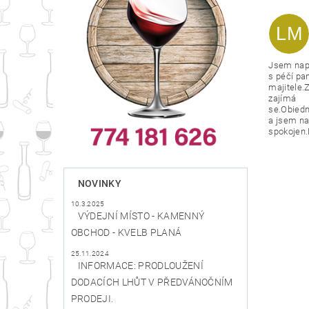
LM
Jsem nap
s péčí pa
majitele.Z
zajímá
se.Obied
a jsem na
spokojen.
NOVINKY
10.3.2025
VÝDEJNÍ MÍSTO - KAMENNÝ
OBCHOD - KVELB PLANÁ
25.11.2024
INFORMACE: PRODLOUŽENÍ
DODACÍCH LHŮT V PŘEDVÁNOČNÍM
PRODEJI.