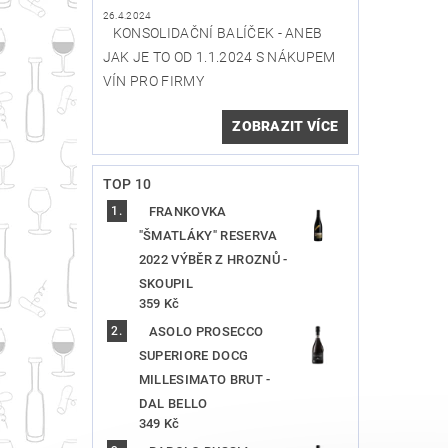
26.4.2024
KONSOLIDAČNÍ BALÍČEK - ANEB
JAK JE TO OD 1.1.2024 S NÁKUPEM
VÍN PRO FIRMY
ZOBRAZIT VÍCE
TOP 10
FRANKOVKA
"ŠMATLÁKY" RESERVA
2022 VÝBĚR Z HROZNŮ -
SKOUPIL
359 Kč
ASOLO PROSECCO
SUPERIORE DOCG
MILLESIMATO BRUT -
DAL BELLO
349 Kč