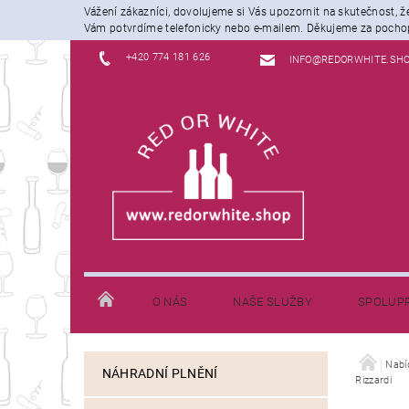
Vážení zákazníci, dovolujeme si Vás upozornit na skutečnost, 
Vám potvrdíme telefonicky nebo e-mailem. Děkujeme za pochop
+420 774 181 626
INFO@REDORWHITE.SH
O NÁS
NAŠE SLUŽBY
SPOLUP
JAK NAKUPOVAT
INFORMACE K DOPRAVĚ
Nabí
NÁHRADNÍ PLNĚNÍ
Rizzardi