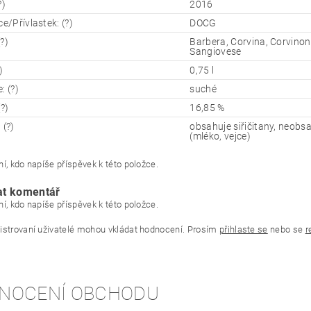
?)
2016
ce/Přívlastek: (?)
DOCG
?)
Barbera, Corvina, Corvinon
Sangiovese
)
0,75 l
: (?)
suché
(?)
16,85 %
 (?)
obsahuje siřičitany, neobsa
(mléko, vejce)
í, kdo napíše příspěvek k této položce.
at komentář
í, kdo napíše příspěvek k této položce.
istrovaní uživatelé mohou vkládat hodnocení. Prosím
přihlaste se
nebo se
r
NOCENÍ OBCHODU