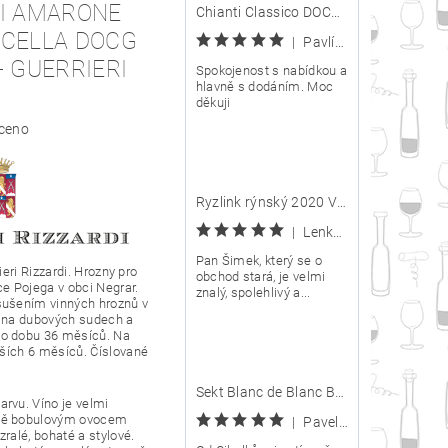
DI AMARONE
Chianti Classico DOCG 2020 - Carpineto
ICELLA DOCG
|
Pavlína
- GUERRIERI
Spokojenost s nabídkou a
hlavně s dodáním. Moc
děkuji
ceno
Ryzlink rýnský 2020 VOC Znojmo - Arte Vini posledních pár lahví
|
Lenka Kijová
Pan Šimek, který se o
ieri Rizzardi.
Hrozny
pro
obchod stará, je velmi
ice Pojega v obci Negrar.
znalý, spolehlivý a...
sušením vinných hroznů v
lé na dubových sudech a
po dobu 36 měsíců. Na
lších 6 měsíců. Číslované
Sekt Blanc de Blanc Brut Nature - Víno Cibulka
arvu
. Víno je velmi
vě bobulovým ovocem
|
Pavel Ptáček
ralé, bohaté a stylové.