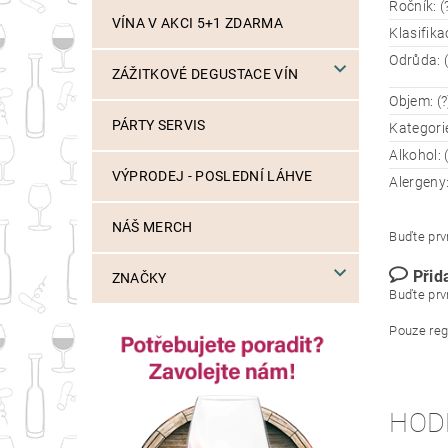
Ročník: (
VÍNA V AKCI 5+1 ZDARMA
Klasifika
Odrůda: (
ZÁŽITKOVÉ DEGUSTACE VÍN
Objem: (?
PÁRTY SERVIS
Kategorie
Alkohol: 
VÝPRODEJ - POSLEDNÍ LÁHVE
Alergeny:
NÁŠ MERCH
Buďte prvn
Přid
ZNAČKY
Buďte prvn
Pouze reg
HOD