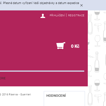
ší. Přesné datum vyřízení Vaší objednávky a datum expedice
|
PŘIHLÁŠENÍ
REGISTRACE
0
0 Kč
ERIE
G 2016 Riserva - Guerrieri
HODNOCENÍ