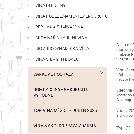
VÍNA DLE CENY
VÍNA PODLE ZNAMENÍ ZVĚROKRUHU
PERLIVÁ A ŠUMIVÁ VÍNA
ARCHIVNÍ A RARITNÍ VÍNA
Guerrieri 
BIO A BIODYNAMICKÁ VÍNA
starověký
hraběte Ri
vinařství 
VÍNA V BAG IN BOXECH
V současné
DÁRKOVÉ POUKAZY
břehu jeze
městě Neg
BOMBA CENY - NAKUPUJTE
Všechna v
komtesa M
VÝHODNĚ
Giuseppe 
TOP VÍNA MĚSÍCE - DUBEN 2025
V roce 201
sídlo spol
VÍNA S AKCÍ DOPRAVA ZDARMA
Typ: (?)