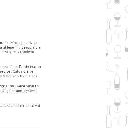
narodilo ze spojení dvou
i a sklepem v Bardolinu a
li historickou budovu
e nachází v Bardolinu, na
usedlost Calcalore ve
la v Soave v roce 1970.
 roku 1983 vede vinařství
další generace, synové
istické a administrativní