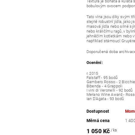
Textura je bohatá a kulatá
bobulovým ovocem podpo
Tato vína jsou díky svým t
stejně robustní jídla, jako j
masová jídla nebo silné sý
nebo králičímu ragů, v byl
jehněčím kotletkám nebo v
například stárnoucí Gruyèr
Doporučená doba
archivac
Ocenění:
r. 2015
Falstaff -
95 bodů
Gambero Rosso -
2 Bicchie
Bibenda -
4 Grappoli
I vini di Veronelli -
92 bodů
Merano Wine Award -
Ross
Ian D'Agata -
93 bodů
Dostupnost
Mome
Měrná cena
1 400
1 050 Kč
/ ks