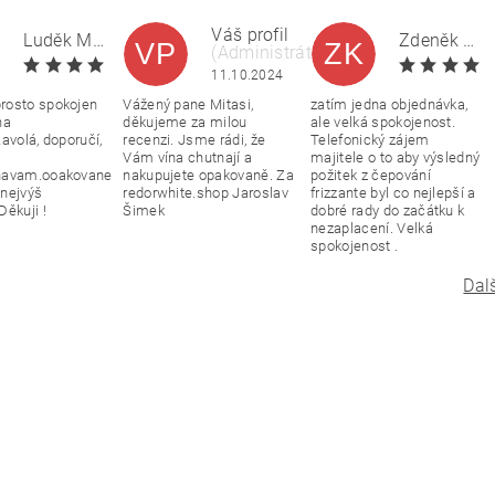
Váš profil
Luděk Mitas
Zdeněk Kratochvíla
VP
ZK
(Administrátor)
|
11.10.2024
11.10.2024
rosto spokojen
Vážený pane Mitasi,
zatím jedna objednávka,
na
děkujeme za milou
ale velká spokojenost.
avolá, doporučí,
recenzi. Jsme rádi, že
Telefonický zájem
Vám vína chutnají a
majitele o to aby výsledný
navam.ooakovane
nakupujete opakovaně. Za
požitek z čepování
nejvýš
redorwhite.shop Jaroslav
frizzante byl co nejlepší a
Děkuji !
Šimek
dobré rady do začátku k
nezaplacení. Velká
spokojenost .
Dal