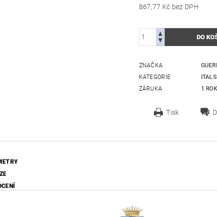
867,77 Kč bez DPH
ZNAČKA
GUERR
KATEGORIE
ITAL
ZÁRUKA
1 RO
Tisk
D
METRY
ZE
OCENÍ