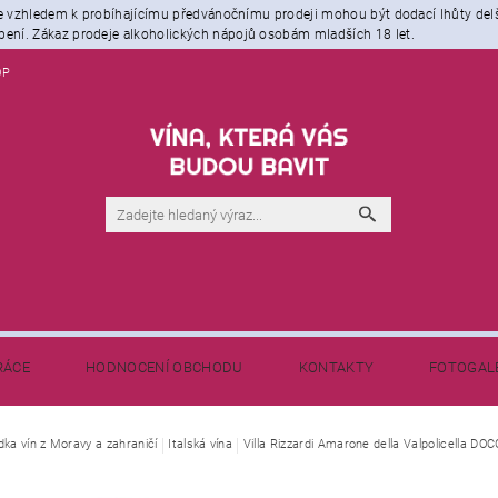
že vzhledem k probíhajícímu předvánočnímu prodeji mohou být dodací lhůty del
ení. Zákaz prodeje alkoholických nápojů osobám mladších 18 let.
OP
RÁCE
HODNOCENÍ OBCHODU
KONTAKTY
FOTOGAL
NAPIŠTE NÁM
BLOG - NEJEN O VÍNĚ
dka vín z Moravy a zahraničí
Italská vína
Villa Rizzardi Amarone della Valpolicella DOC