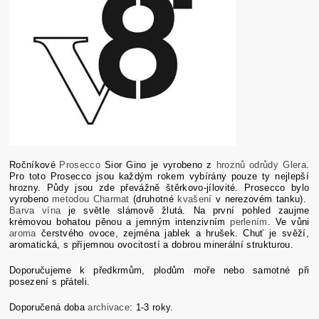
Ročníkové
Prosecco
Sior Gino je vyrobeno z
hroznů
odrůdy
Glera
.
Pro toto Prosecco jsou každým rokem vybírány pouze ty nejlepší
hrozny. Půdy jsou zde převážně štěrkovo-jílovité. Prosecco bylo
vyrobeno
metodou Charmat
(druhotné
kvašení
v nerezovém tanku).
Barva vína
je světle slámově žlutá. Na první pohled zaujme
krémovou bohatou pěnou a jemným intenzivním
perlením
. Ve vůni
aroma
čerstvého ovoce, zejména jablek a hrušek.
Chuť je svěží,
aromatická, s příjemnou ovocitostí a dobrou minerální strukturou.
Doporučujeme k předkrmům, plodům moře nebo samotné při
posezení s přáteli.
Doporučená doba
archivace
: 1-3 roky.