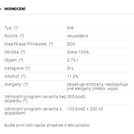
HODNOCENÍ
Typ: (?)
bílé
Ročník: (?)
neuvedeno
Klasifikace/Přívlastek: (?)
DOC
Odrůda: (?)
Glera 100%
Objem: (?)
0,75 l
Kategorie: (?)
Dry
Alkohol: (?)
11,0%
Alergeny: (?)
obsahuje siřičitany, neobsahuje
jiné alergeny (mléko, vejce)
Věrnostní program varianta bez
300 bodů
doplatku (?)
Věrnostní program varíanta s
100 bodů + 200 Kč
doplatkem
Buďte první, kdo napíše příspěvek k této položce.