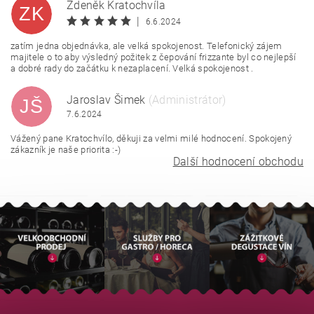
Zdeněk Kratochvíla
ZK
|
6.6.2024
zatím jedna objednávka, ale velká spokojenost. Telefonický zájem
majitele o to aby výsledný požitek z čepování frizzante byl co nejlepší
a dobré rady do začátku k nezaplacení. Velká spokojenost .
Jaroslav Šimek
(Administrátor)
JŠ
7.6.2024
Vážený pane Kratochvílo, děkuji za velmi milé hodnocení. Spokojený
zákazník je naše priorita :-)
Další hodnocení obchodu