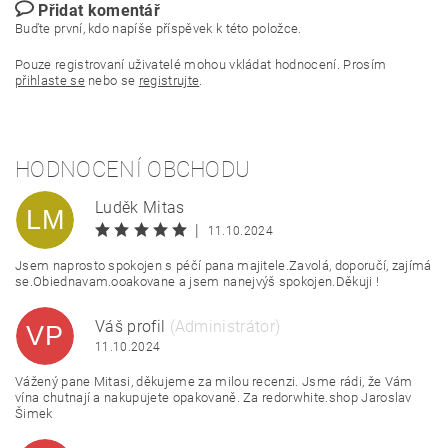
Přidat komentář
Buďte první, kdo napíše příspěvek k této položce.
Pouze registrovaní uživatelé mohou vkládat hodnocení. Prosím
přihlaste se
nebo se
registrujte
.
HODNOCENÍ OBCHODU
Luděk Mitas
LM
|
11.10.2024
Jsem naprosto spokojen s péčí pana majitele.Zavolá, doporučí, zajímá
se.Obiednavam.ooakovane a jsem nanejvýš spokojen.Děkuji !
Váš profil
(Administrátor)
VP
11.10.2024
Vážený pane Mitasi, děkujeme za milou recenzi. Jsme rádi, že Vám
vína chutnají a nakupujete opakovaně. Za redorwhite.shop Jaroslav
Šimek