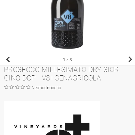
1
z 3
PROSECCO MILLESIMATO DRY SIOR
GINO DOP - V8+GENAGRICOLA
Neohodnoceno