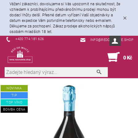
Vážení zákazníci, dovolujeme si Vás upozornit na skutečnost, že
vzhledem k probíhajícímu předvánočnímu prodeji mohou být
dodací lhůty delší. Přesné datum vyřízení Vaší objednávky a
datum expedice Vám potvrdíme telefonicky nebo e-mailem.
Děkujeme za pochopení. Zákaz prodeje alkoholických nápojů
osobám mladších 18 let.
+420 774 181 626
INFO@REDORWHITE.SHOP
0
0 Kč
NOVINKA
TIP
TOP VÍNO
BOMBA CENA